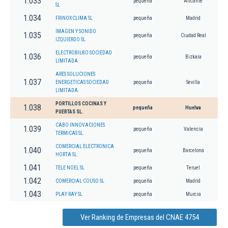
1.033
pequeña
Alicante
SL
1.034
FRINOXCLIMA SL
pequeña
Madrid
IMAGEN Y SONIDO
1.035
pequeña
Ciudad Real
IZQUIERDO SL
ELECTROBILBO SOCIEDAD
1.036
pequeña
Bizkaia
LIMITADA.
ARES SOLUCIONES
1.037
ENERGETICAS SOCIEDAD
pequeña
Sevilla
LIMITADA.
PORTILLOS COCINAS Y
1.038
pequeña
Huelva
PUERTAS SL.
CABO INNOVACIONES
1.039
pequeña
Valencia
TERMICAS SL.
COMERCIAL ELECTRONICA
1.040
pequeña
Barcelona
HORTA SL
1.041
TELE NOEL SL
pequeña
Teruel
1.042
COMERCIAL COUSO SL
pequeña
Madrid
1.043
PLAY RAY SL
pequeña
Murcia
Ver Ranking de Empresas del CNAE 4754