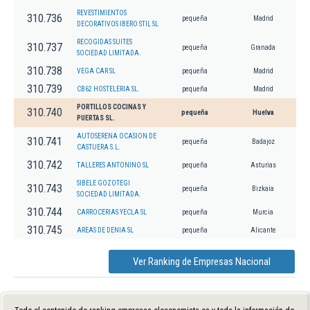
REVESTIMIENTOS
310.736
pequeña
Madrid
DECORATIVOS IBERO STIL SL
RECOGIDAS SUITES
310.737
pequeña
Granada
SOCIEDAD LIMITADA.
310.738
VEGA CAR SL
pequeña
Madrid
310.739
CB62 HOSTELERIA SL.
pequeña
Madrid
PORTILLOS COCINAS Y
310.740
pequeña
Huelva
PUERTAS SL.
AUTOSERENA OCASION DE
310.741
pequeña
Badajoz
CASTUERA S.L.
310.742
TALLERES ANTONINO SL
pequeña
Asturias
SIBELE GOZOTEGI
310.743
pequeña
Bizkaia
SOCIEDAD LIMITADA.
310.744
CARROCERIAS YECLA SL
pequeña
Murcia
310.745
AREAS DE DENIA SL
pequeña
Alicante
Ver Ranking de Empresas Nacional