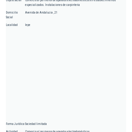
Objeto Social
Comercio al por menor de aparatos electrodomesticos en establecimientos
especializados. Instalaciones de carpinteria
Domicilio
Avenida de Andalucia , 21
Social
Localidad
lepe
Forma Jurídica
Sociedad limitada
Actividad
Comercio al por menor de aparatos electrodomésticos