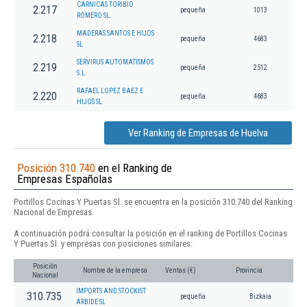
CARNICAS TORIBIO
2.217
pequeña
1013
ROMERO SL.
MADERAS SANTOS E HIJOS
2.218
pequeña
4683
SL
SERVIRUS AUTOMATISMOS
2.219
pequeña
2512
S.L.
RAFAEL LOPEZ BAEZ E
2.220
pequeña
4683
HIJOS SL
Ver Ranking de Empresas de Huelva
Posición 310.740
en el Ranking de
Empresas Españolas
Portillos Cocinas Y Puertas Sl. se encuentra en la posición 310.740 del Ranking
Nacional de Empresas.
A continuación podrá consultar la posición en el ranking de Portillos Cocinas
Y Puertas Sl. y empresas con posiciones similares:
Posición
Nombre de la empresa
Ventas (€)
Provincia
Nacional
IMPORTS AND STOCKIST
310.735
pequeña
Bizkaia
ARBIDE SL