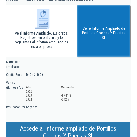
Ver el Informe Ampliado de
Portillos Cocinas Y Puertas
Ve el Informe Ampliado. ¡Es gratis!
Regístrese en eInforma y le
Sl.
regalamos el Informe Ampliado de
esta empresa
Número de
empleados
Capital Social
De 0 a 3.100 €
Ventas
Año
Variación
últimos años
2022
2023
-17,41 %
2024
-5,52 %
Resultado 2024
Negativo
Accede al Informe ampliado de Portillos
Cocinas Y Puertas Sl.