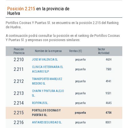
Posición 2.215
en la provincia de
Huelva
Portillos Cocinas Y Puertas Sl. se encuentra en la posición 2.215 del Ranking
de Huelva.
A continuación podrá consultar la posición en el ranking de Portillos Cocinas
Y Puertas Sl. y empresas con posiciones similares:
Posición
Sector
Nombre de la empresa
Ventas (€)
Provincia
Actividad
2.210
JOSE M VALENCIA SL
pequeña
4634
CLINICA VETERINARIA EL
2.211
pequeña
7500
ACUARIO SLP
TRANSPORTES MARQUEZ
2.212
pequeña
4941
MEDERO SL
CHAPA Y PINTURA ALEJO
2.213
pequeña
9531
SL.
2.214
ROPIPAUS SL.
pequeña
4645
PORTILLOS COCINAS Y
2.215
pequeña
4754
PUERTAS SL.
2.216
ANTARES SEGURIDAD SL.
pequeña
8001