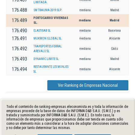
LIMITADA.
176.488
5M TRAUMA 2019 SLP.
mediana
Madrid
PORTOCARRIO VIVIENDAS
176.489
mediana
Madrid
SL.
176.490
ELASTISAB SL
mediana
Barcelona
176.491
MUKMON GLOBAL SL.
mediana
Alicante
TRANSPORTES FERRAL
176.492
mediana
Cádiz
AREVALO SL
176.493
DYNAMIC LIMITE SL
mediana
Madrid
RESTAURANTE LES MONJES
176.494
mediana
Alicante
SL.
Ver Ranking de Empresas Nacional
Todo el contenido de ranking-empresas.eleconomista.es y toda la información de
empresas procede de la base de datos de INFORMA D&B S.A.U. (S.M.E.) y es
tratada y suministrada por INFORMA D&B S.A.U. (S.M.E.). En todo caso, la
información de empresas que proporcionamos debe ser tenida en cuenta sólo
como un elemento más a considerar a la hora de adoptar decisiones comerciales
y no debe por tanto determinar las mismas.