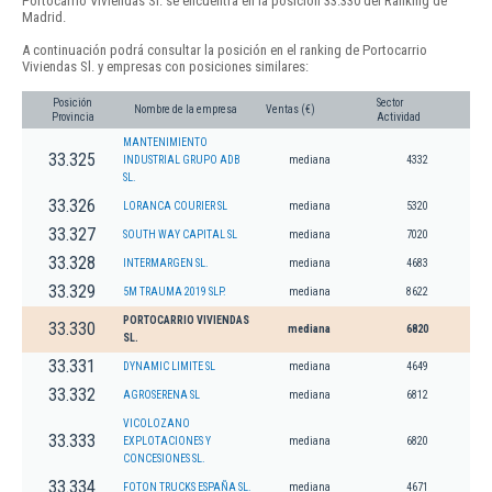
Portocarrio Viviendas Sl. se encuentra en la posición 33.330 del Ranking de
Madrid.
A continuación podrá consultar la posición en el ranking de Portocarrio
Viviendas Sl. y empresas con posiciones similares:
Posición
Sector
Nombre de la empresa
Ventas (€)
Provincia
Actividad
MANTENIMIENTO
33.325
INDUSTRIAL GRUPO ADB
mediana
4332
SL.
33.326
LORANCA COURIER SL
mediana
5320
33.327
SOUTH WAY CAPITAL SL
mediana
7020
33.328
INTERMARGEN SL.
mediana
4683
33.329
5M TRAUMA 2019 SLP.
mediana
8622
PORTOCARRIO VIVIENDAS
33.330
mediana
6820
SL.
33.331
DYNAMIC LIMITE SL
mediana
4649
33.332
AGROSERENA SL
mediana
6812
VICOLOZANO
33.333
EXPLOTACIONES Y
mediana
6820
CONCESIONES SL.
33.334
FOTON TRUCKS ESPAÑA SL.
mediana
4671