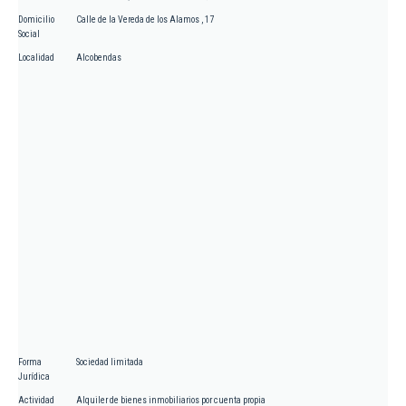
Domicilio
Calle de la Vereda de los Alamos , 17
Social
Localidad
Alcobendas
Forma
Sociedad limitada
Jurídica
Actividad
Alquiler de bienes inmobiliarios por cuenta propia