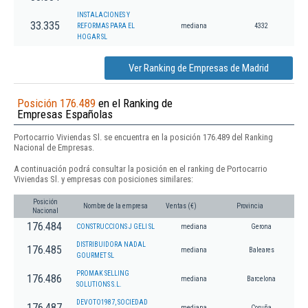
INSTALACIONES Y
33.335
REFORMAS PARA EL
mediana
4332
HOGAR SL
Ver Ranking de Empresas de Madrid
Posición 176.489
en el Ranking de
Empresas Españolas
Portocarrio Viviendas Sl. se encuentra en la posición 176.489 del Ranking
Nacional de Empresas.
A continuación podrá consultar la posición en el ranking de Portocarrio
Viviendas Sl. y empresas con posiciones similares:
Posición
Nombre de la empresa
Ventas (€)
Provincia
Nacional
176.484
CONSTRUCCIONS J GELI SL
mediana
Gerona
DISTRIBUIDORA NADAL
176.485
mediana
Baleares
GOURMET SL
PROMAK SELLING
176.486
mediana
Barcelona
SOLUTIONS S.L.
DEVOTO1987, SOCIEDAD
176.487
mediana
Coruña