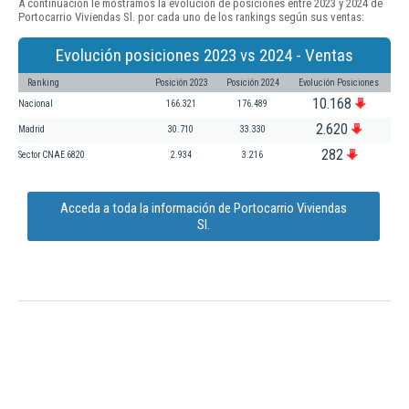
A continuación le mostramos la evolución de posiciones entre 2023 y 2024 de
Portocarrio Viviendas Sl. por cada uno de los rankings según sus ventas:
Evolución posiciones 2023 vs 2024 - Ventas
Ranking
Posición 2023
Posición 2024
Evolución Posiciones
10.168
Nacional
166.321
176.489
2.620
Madrid
30.710
33.330
282
Sector CNAE 6820
2.934
3.216
Acceda a toda la información de Portocarrio Viviendas
Sl.