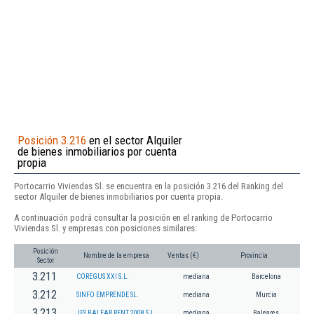
Posición 3.216
en el sector Alquiler
de bienes inmobiliarios por cuenta
propia
Portocarrio Viviendas Sl. se encuentra en la posición 3.216 del Ranking del
sector Alquiler de bienes inmobiliarios por cuenta propia.
A continuación podrá consultar la posición en el ranking de Portocarrio
Viviendas Sl. y empresas con posiciones similares:
Posición
Nombre de la empresa
Ventas (€)
Provincia
Sector
3.211
COREGUS XXI S.L.
mediana
Barcelona
3.212
SINFO EMPRENDE SL.
mediana
Murcia
3.213
JFS BALEAR RENT 2008 S.L.
mediana
Baleares