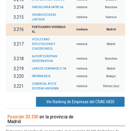
3.214
INMOBILIARIA SAFREI SA
mediana
Barcelona
GRUSAN SOCIEDAD
3.215
mediana
Valencia
LIMITADA.
PORTOCARRIO VIVIENDAS
3.216
mediana
Madrid
SL.
VICOLOZANO
3.217
EXPLOTACIONES Y
mediana
Madrid
CONCESIONES SL.
AJHORY EUROPEAN
3.218
mediana
Barcelona
INVESTMENTS SA
3.219
LANDON COMPANIES 21 SA
mediana
Madrid
3.220
PATRIMAGRI SL
mediana
Badajoz
COMERCIAL AYOZE
3.221
mediana
Palmas (las)
SOCIEDAD ANONIMA
Ver Ranking de Empresas del CNAE 6820
Posición 33.330
en la provincia de
Madrid