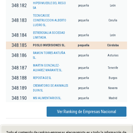
HIPER MUEBLE DEL RIEGO
348.182
pequeña
León
SA
TECNICAS DE
348.183
CONSTRUCCION ALBERTO
pequeña
Coruña
LUEIRO SL.
ESTREROSALIA SOCIEDAD
348.184
pequeña
León
LIMITADA.
348.185
POSLO INVERSIONES SL.
pequeña
Córdoba
RAMON TORRES ANTUÑA
348.186
pequeña
Asturias
SL.
MARTIN GONZALEZ-
348.187
pequeña
Tenerife
ALVAREZ MARANTE SL.
348.188
REPOSTAGE SL
pequeña
Burgos
CREMATORIO DE ANIMALES
348.189
pequeña
Navarra
DUIN SL
348.190
MSI ALIMENTARIOS SL.
pequeña
Madrid
Ver Ranking de Empresas Nacional
Todo el contenido de ranking-empresas.eleconomista.es y toda la información de