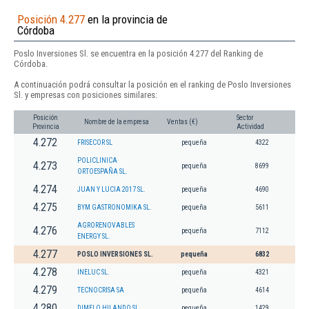
Posición 4.277
en la provincia de
Córdoba
Poslo Inversiones Sl. se encuentra en la posición 4.277 del Ranking de
Córdoba.
A continuación podrá consultar la posición en el ranking de Poslo Inversiones
Sl. y empresas con posiciones similares:
Posición
Sector
Nombre de la empresa
Ventas (€)
Provincia
Actividad
4.272
FRISECOR SL
pequeña
4322
POLICLINICA
4.273
pequeña
8699
ORTOESPAÑA SL.
4.274
JUAN Y LUCIA 2017 SL.
pequeña
4690
4.275
BYM GASTRONOMIKA SL.
pequeña
5611
AGRORENOVABLES
4.276
pequeña
7112
ENERGY SL.
4.277
POSLO INVERSIONES SL.
pequeña
6832
4.278
INELUC SL.
pequeña
4321
4.279
TECNOCRISA SA
pequeña
4614
4.280
DIMELO HILANDO SL.
pequeña
1429