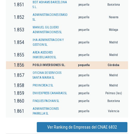
BEIT ASHAMS BARCELONA
1.851
pequeña
Barcelona
S.L.
ADMINISTRACIONES ERASO
1.852
pequeña
Navarra
SL.
MANUEL GIL QUERO
1.853
pequeña
Málaga
ADMINISTRACIONES SL
IHA ADMINISTRACION Y
1.854
pequeña
Madrid
GESTION SL.
AREA ASESORES
1.855
pequeña
Madrid
INMOBILIARIOS SL
1.856
POSLO INVERSIONES SL.
pequeña
Córdoba
OFICINA DE SERVICIOS
1.857
pequeña
Madrid
SANTA MARIA SL
1.858
PROINCREA 2 SL
pequeña
Madrid
1.859
ENVIEXPRESS CANARIAS SL
pequeña
Palmas (las)
1.860
FINQUES PACHAN SL
pequeña
Barcelona
ADMINISTRACIONES
1.861
pequeña
Valencia
PARRILLA SL
Ver Ranking de Empresas del CNAE 6832