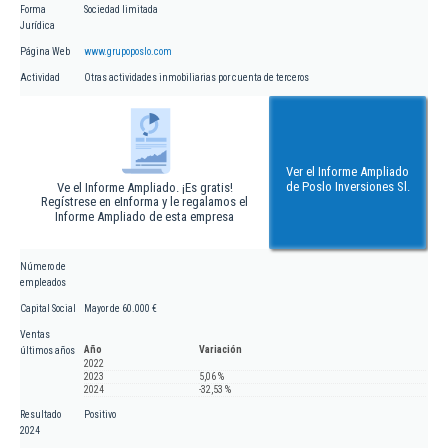
Forma
Sociedad limitada
Jurídica
Página Web
www.grupoposlo.com
Actividad
Otras actividades inmobiliarias por cuenta de terceros
Ver el Informe Ampliado
de Poslo Inversiones Sl.
Ve el Informe Ampliado. ¡Es gratis!
Regístrese en eInforma y le regalamos el
Informe Ampliado de esta empresa
Número de
empleados
Capital Social
Mayor de 60.000 €
Ventas
Año
Variación
últimos años
2022
2023
5,06 %
2024
-32,53 %
Resultado
Positivo
2024