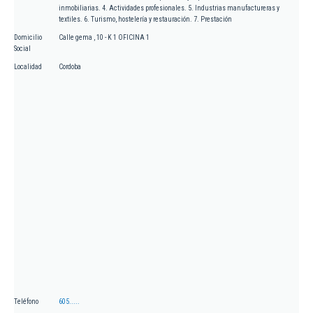
inmobiliarias. 4. Actividades profesionales. 5. Industrias manufactureras y
textiles. 6. Turismo, hostelería y restauración. 7. Prestación
Domicilio
Calle gema , 10 - K 1 OFICINA 1
Social
Localidad
Cordoba
Teléfono
605.....