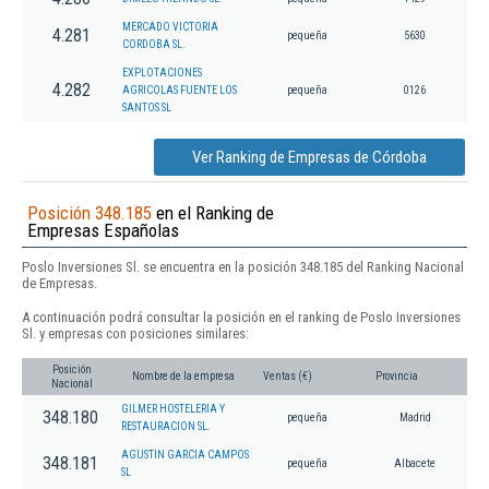
MERCADO VICTORIA
4.281
pequeña
5630
CORDOBA SL.
EXPLOTACIONES
4.282
AGRICOLAS FUENTE LOS
pequeña
0126
SANTOS SL
Ver Ranking de Empresas de Córdoba
Posición 348.185
en el Ranking de
Empresas Españolas
Poslo Inversiones Sl. se encuentra en la posición 348.185 del Ranking Nacional
de Empresas.
A continuación podrá consultar la posición en el ranking de Poslo Inversiones
Sl. y empresas con posiciones similares:
Posición
Nombre de la empresa
Ventas (€)
Provincia
Nacional
GILMER HOSTELERIA Y
348.180
pequeña
Madrid
RESTAURACION SL.
AGUSTIN GARCIA CAMPOS
348.181
pequeña
Albacete
SL