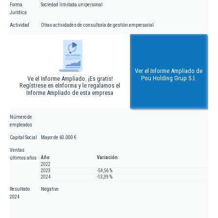
Forma
Sociedad limitada unipersonal
Jurídica
Actividad
Otras actividades de consultoría de gestión empresarial
Ver el Informe Ampliado de
Pou Holding Grup S.l.
Ve el Informe Ampliado. ¡Es gratis!
Regístrese en eInforma y le regalamos el
Informe Ampliado de esta empresa
Número de
empleados
Capital Social
Mayor de 60.000 €
Ventas
Año
Variación
últimos años
2022
2023
-54,56 %
2024
-13,39 %
Resultado
Negativo
2024