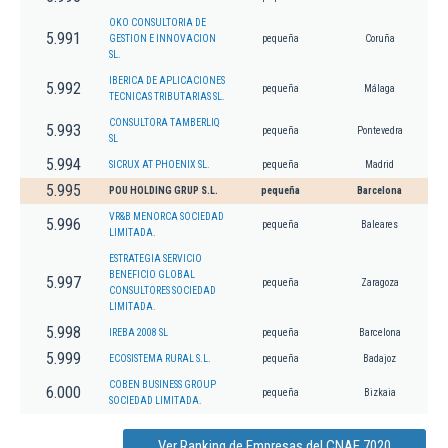
OKO CONSULTORIA DE
5.991
GESTION E INNOVACION
pequeña
Coruña
SL.
IBERICA DE APLICACIONES
5.992
pequeña
Málaga
TECNICAS TRIBUTARIAS SL.
CONSULTORA TAMBERLIQ
5.993
pequeña
Pontevedra
SL
5.994
SICRUX AT PHOENIX SL.
pequeña
Madrid
5.995
POU HOLDING GRUP S.L.
pequeña
Barcelona
VR&B MENORCA SOCIEDAD
5.996
pequeña
Baleares
LIMITADA.
ESTRATEGIA SERVICIO
BENEFICIO GLOBAL
5.997
pequeña
Zaragoza
CONSULTORES SOCIEDAD
LIMITADA.
5.998
IREBA 2008 SL
pequeña
Barcelona
5.999
ECOSISTEMA RURAL S.L.
pequeña
Badajoz
COBEN BUSINESS GROUP
6.000
pequeña
Bizkaia
SOCIEDAD LIMITADA.
Ver Ranking de Empresas del CNAE 7020