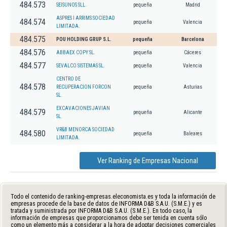
484.573
SEISUNOS SLL.
pequeña
Madrid
ASPRES I ARRIMS SOCIEDAD
484.574
pequeña
Valencia
LIMITADA.
484.575
POU HOLDING GRUP S.L.
pequeña
Barcelona
484.576
ABBAEX COPY SL.
pequeña
Cáceres
484.577
SEVALCO SISTEMAS SL.
pequeña
Valencia
CENTRO DE
484.578
RECUPERACION FORCON
pequeña
Asturias
SL.
EXCAVACIONES JAVIAN
484.579
pequeña
Alicante
SL.
VR&B MENORCA SOCIEDAD
484.580
pequeña
Baleares
LIMITADA.
Ver Ranking de Empresas Nacional
Todo el contenido de ranking-empresas.eleconomista.es y toda la información de
empresas procede de la base de datos de INFORMA D&B S.A.U. (S.M.E.) y es
tratada y suministrada por INFORMA D&B S.A.U. (S.M.E.). En todo caso, la
información de empresas que proporcionamos debe ser tenida en cuenta sólo
como un elemento más a considerar a la hora de adoptar decisiones comerciales