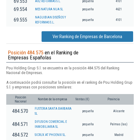
69.553
AX2 REFORMAS S.L.
pequeña
4101
69.554
MES NATURA NUA SL
pequeña
4621
NAGUIBIAN DISEÑOS Y
69.555
pequeña
4101
REFORMAS S.L.
Ver Ranking de Empresas de Barcelona
Posición 484.575
en el Ranking de
Empresas Españolas
Pou Holding Grup S.l. se encuentra en la posición 484.575 del Ranking
Nacional de Empresas.
A continuación podrá consultar la posición en el ranking de Pou Holding Grup
S.l. y empresas con posiciones similares:
Posición
Nombre de la empresa
Ventas (€)
Provincia
Nacional
FUSTERIA SANTA BARBARA
484.570
pequeña
Alicante
SL
DIFUSION COMERCIAL E
484.571
pequeña
Palmas (las)
INMOBILIARIA SL
484.572
SICRUX AT PHOENIX SL.
pequeña
Madrid