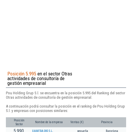
Posición 5.995
en el sector Otras
actividades de consultoría de
gestión empresarial
Pou Holding Grup S.l. se encuentra en la posición 5.995 del Ranking del sector
Otras actividades de consultoría de gestión empresarial.
A continuación podrá consultar la posición en el ranking de Pou Holding Grup
S.l. y empresas con posiciones similares:
Posición
Nombre de la empresa
Ventas (€)
Provincia
Sector
5.990
XAMFRA 080 S.L.
pequeña
Barcelona