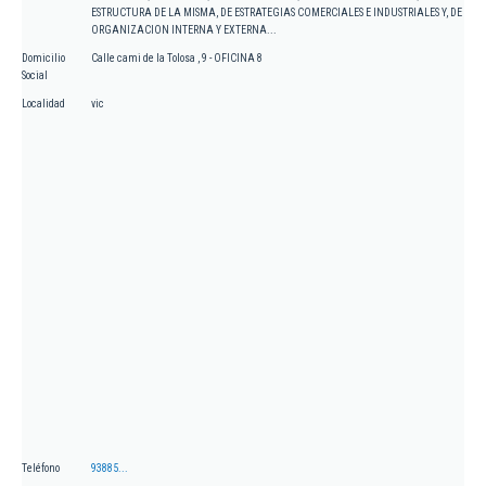
ESTRUCTURA DE LA MISMA, DE ESTRATEGIAS COMERCIALES E INDUSTRIALES Y, DE
ORGANIZACION INTERNA Y EXTERNA...
Domicilio
Calle cami de la Tolosa , 9 - OFICINA 8
Social
Localidad
vic
Teléfono
93885...