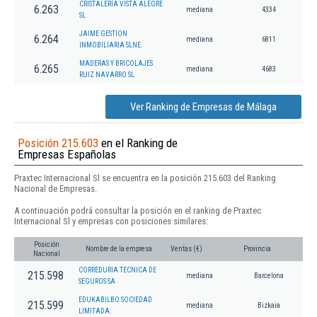
CRISTALERIA VISTA ALEGRE
6.263
mediana
4334
SL
JAIME GESTION
6.264
mediana
6811
INMOBILIARIA SLNE.
MADERAS Y BRICOLAJES
6.265
mediana
4683
RUIZ NAVARRO SL
Ver Ranking de Empresas de Málaga
Posición 215.603
en el Ranking de
Empresas Españolas
Praxtec Internacional Sl se encuentra en la posición 215.603 del Ranking
Nacional de Empresas.
A continuación podrá consultar la posición en el ranking de Praxtec
Internacional Sl y empresas con posiciones similares:
Posición
Nombre de la empresa
Ventas (€)
Provincia
Nacional
CORREDURIA TECNICA DE
215.598
mediana
Barcelona
SEGUROS SA
EDUKABILBO SOCIEDAD
215.599
mediana
Bizkaia
LIMITADA.