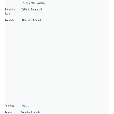
TALES MAQUINARIAS.
Domicilio
Calle rio Grande , 48
Social
Localidad
Alhaurin el Grande
Teléfono
699.....
Forma
Sociedad limitada