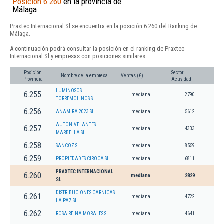
Posición 6.260
en la provincia de
Málaga
Praxtec Internacional Sl se encuentra en la posición 6.260 del Ranking de
Málaga.
A continuación podrá consultar la posición en el ranking de Praxtec
Internacional Sl y empresas con posiciones similares:
Posición
Sector
Nombre de la empresa
Ventas (€)
Provincia
Actividad
LUMINOSOS
6.255
mediana
2790
TORREMOLINOS S.L.
6.256
ANAMIRA 2023 SL.
mediana
5612
AUTONIVELANTES
6.257
mediana
4333
MARBELLA SL.
6.258
SANCOZ SL.
mediana
8559
6.259
PROPIEDADES CIROCA SL.
mediana
6811
PRAXTEC INTERNACIONAL
6.260
mediana
2829
SL
DISTRIBUCIONES CARNICAS
6.261
mediana
4722
LA PAZ SL
6.262
ROSA REINA MORALES SL
mediana
4641