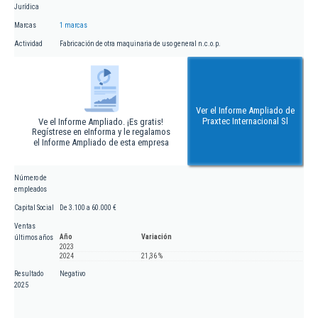
Jurídica
Marcas
1 marcas
Actividad
Fabricación de otra maquinaria de uso general n.c.o.p.
Ver el Informe Ampliado de
Praxtec Internacional Sl
Ve el Informe Ampliado. ¡Es gratis!
Regístrese en eInforma y le regalamos
el Informe Ampliado de esta empresa
Número de
empleados
Capital Social
De 3.100 a 60.000 €
Ventas
Año
Variación
últimos años
2023
2024
21,36 %
Resultado
Negativo
2025