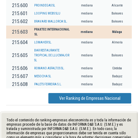
215.600
PROINDEGAS SL
mediana
Alicante
215.601
LOOPING WEBS SLU
mediana
Baleares
215.602
BRAVARD MALLORCA SL.
mediana
Baleares
PRAXTEC INTERNACIONAL
215.603
mediana
Málaga
SL
215.604
LOMAHER SL.
mediana
Almería
BAR RESTAURANTE
215.605
TROPICAL DE LLUCMAJOR
mediana
Baleares
SL
215.606
ROMANO ASFALTOS SL.
mediana
Córdoba
215.607
MESOCHA SL
mediana
Badajoz
215.608
PALETS FERREIRA S.L.
mediana
Badajoz
Ver Ranking de Empresas Nacional
Todo el contenido de ranking-empresas.eleconomista.es y toda la información de
empresas procede de la base de datos de INFORMA D&B S.A.U. (S.M.E.) y es
tratada y suministrada por INFORMA D&B S.A.U. (S.M.E.). En todo caso, la
información de empresas que proporcionamos debe ser tenida en cuenta sólo
como un elemento más a considerar a la hora de adoptar decisiones comerciales