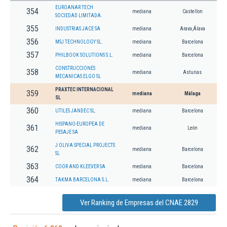
EUROANAR TECH
354
mediana
Castellon
SOCIEDAD LIMITADA.
355
INDUSTRIAS JACE SA
mediana
Arava,Álava
356
MSJ TECHNOLOGY SL.
mediana
Barcelona
357
PHILBOOK SOLUTIONS S.L.
mediana
Barcelona
CONSTRUCCIONES
358
mediana
Asturias
MECANICAS ELGO SL
PRAXTEC INTERNACIONAL
359
mediana
Málaga
SL
360
UTILES JANDEC SL.
mediana
Barcelona
HISPANO-EUROPEA DE
361
mediana
León
PESAJE SA
J OLIVA SPECIAL PROJECTS
362
mediana
Barcelona
SL
363
COOR AND KLEEVER SA
mediana
Barcelona
364
TAKMA BARCELONA S.L.
mediana
Barcelona
Ver Ranking de Empresas del CNAE 2829