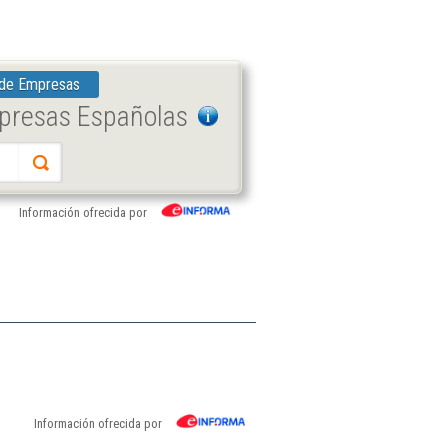
 de Empresas
mpresas Españolas
Información ofrecida por
Información ofrecida por