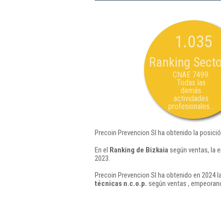
1.035
Ranking Secto
CNAE 7499:
Todas las
demás
actividades
profesionales...
Precoin Prevencion Sl ha obtenido la posici
En el
Ranking de Bizkaia
según ventas, la 
2023.
Precoin Prevencion Sl ha obtenido en 2024 la
técnicas n.c.o.p.
según ventas , empeorand