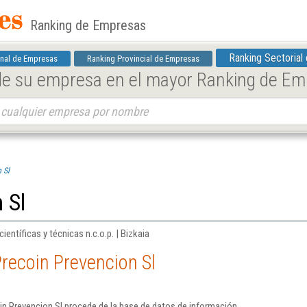
Ranking de Empresas
Ranking Sectorial
nal de Empresas
Ranking Provincial de Empresas
 de su empresa en el mayor Ranking de E
 Sl
 Sl
entíficas y técnicas n.c.o.p. | Bizkaia
recoin Prevencion Sl
in Prevencion Sl procede de la base de datos de información