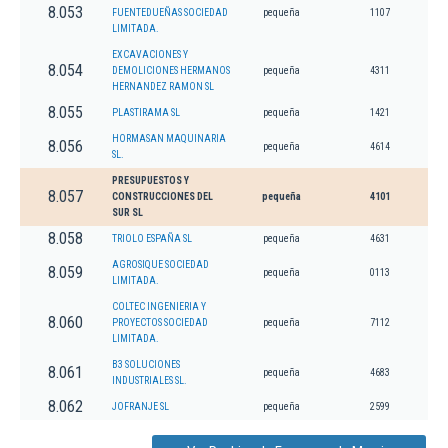
8.053
FUENTEDUEÑAS SOCIEDAD
pequeña
1107
LIMITADA.
EXCAVACIONES Y
8.054
DEMOLICIONES HERMANOS
pequeña
4311
HERNANDEZ RAMON SL
8.055
PLASTIRAMA SL
pequeña
1421
HORMASAN MAQUINARIA
8.056
pequeña
4614
SL.
PRESUPUESTOS Y
8.057
CONSTRUCCIONES DEL
pequeña
4101
SUR SL
8.058
TRIOLO ESPAÑA SL
pequeña
4631
AGROSIQUE SOCIEDAD
8.059
pequeña
0113
LIMITADA.
COLTEC INGENIERIA Y
8.060
PROYECTOS SOCIEDAD
pequeña
7112
LIMITADA.
B3 SOLUCIONES
8.061
pequeña
4683
INDUSTRIALES SL.
8.062
JOFRANJE SL
pequeña
2599