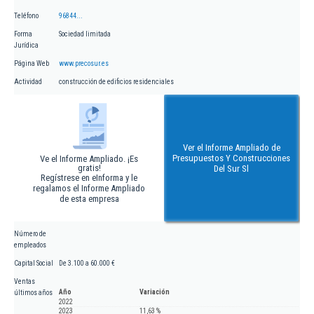
Teléfono
96844...
Forma
Sociedad limitada
Jurídica
Página Web
www.precosur.es
Actividad
construcción de edificios residenciales
Ver el Informe Ampliado de
Presupuestos Y Construcciones
Ve el Informe Ampliado. ¡Es
gratis!
Del Sur Sl
Regístrese en eInforma y le
regalamos el Informe Ampliado
de esta empresa
Número de
empleados
Capital Social
De 3.100 a 60.000 €
Ventas
Año
Variación
últimos años
2022
2023
11,63 %