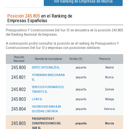
Ver Ranking de Empresas de Murcia
Posición 245.805
en el Ranking de
Empresas Españolas
Presupuestos Y Construcciones Del Sur Sl se encuentra en la posición 245.805
del Ranking Nacional de Empresas.
A continuación podrá consultar la posición en el ranking de Presupuestos Y
Construcciones Del Sur Sl y empresas con posiciones similares:
Posición
Nombre de la empresa
Ventas (€)
Provincia
Nacional
245.800
SERTEC INTEGRALES SL.
pequeña
Madrid
HORMASAN MAQUINARIA
245.801
pequeña
Murcia
SL.
SERVICIOS FUNERARIOS EL
245.802
pequeña
Zamora
TRANSITO SL.
245.803
LOAD SL
pequeña
Málaga
INVERSIONES BRAVA 88
245.804
pequeña
Valencia
SOCIEDAD LIMITADA.
PRESUPUESTOS Y
245.805
CONSTRUCCIONES DEL
pequeña
Murcia
SUR SL