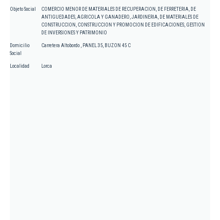
Objeto Social
COMERCIO MENOR DE MATERIALES DE RECUPERACION, DE FERRETERIA, DE
ANTIGUEDADES, AGRICOLA Y GANADERO, JARDINERIA, DE MATERIALES DE
CONSTRUCCION, CONSTRUCCION Y PROMOCION DE EDIFICACIONES, GESTION
DE INVERSIONES Y PATRIMONIO
Domicilio
Carretera Altobordo , PANEL 35, BUZON 45 C
Social
Localidad
Lorca