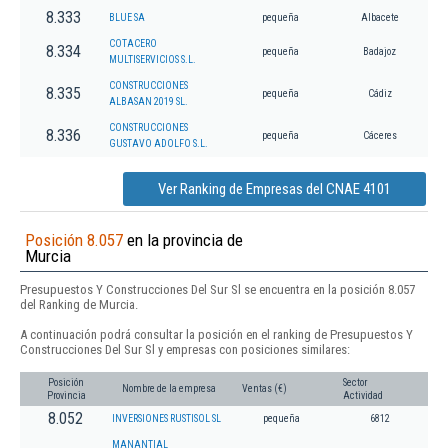
8.333
BLUE SA
pequeña
Albacete
COTACERO
8.334
pequeña
Badajoz
MULTISERVICIOS S.L.
CONSTRUCCIONES
8.335
pequeña
Cádiz
ALBASAN 2019 SL.
CONSTRUCCIONES
8.336
pequeña
Cáceres
GUSTAVO ADOLFO S.L.
Ver Ranking de Empresas del CNAE 4101
Posición 8.057
en la provincia de
Murcia
Presupuestos Y Construcciones Del Sur Sl se encuentra en la posición 8.057
del Ranking de Murcia.
A continuación podrá consultar la posición en el ranking de Presupuestos Y
Construcciones Del Sur Sl y empresas con posiciones similares:
Posición
Sector
Nombre de la empresa
Ventas (€)
Provincia
Actividad
8.052
INVERSIONES RUSTISOL SL
pequeña
6812
MANANTIAL