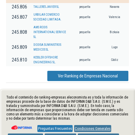
245.806
TALLERES JAVIER SL
pequeña
Navarra
URBILAR COMERCIO
245.807
pequeña
Valencia
SOCIEDAD LIMITADA.
AMS RODIS
245.808
INTERNATIONAL SERVICE
pequeña
Bizkaia
SL
DODISA SUMINISTROS
245.809
pequeña
Lugo
MEDICOS SL
KESSLER OFFSHORE
245.810
pequeña
Cádiz
ENGINEERING SL.
Ver Ranking de Empresas Nacional
Todo el contenido de ranking-empresas.eleconomista.es y toda la información de
empresas procede de la base de datos de INFORMA D&B S.A.U. (S.M.E.) y es
tratada y suministrada por INFORMA D&B S.A.U. (S.M.E.). En todo caso, la
información de empresas que proporcionamos debe ser tenida en cuenta sólo
como un elemento más a considerar a la hora de adoptar decisiones comerciales
y no debe por tanto determinar las mismas.
Preguntas Frecuentes
Condiciones Generales