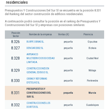
residenciales
Presupuestos Y Construcciones Del Sur Sl se encuentra en la posición 8.331
del Ranking del sector construcción de edificios residenciales.
A continuación podrá consultar la posición en el ranking de Presupuestos Y
Construcciones Del Sur Sl y empresas con posiciones similares:
Posición
Nombre de la empresa
Ventas (€)
Provincia
Sector
8.326
BURPE OBRAS SL.
pequeña
Gipuzkoa
8.327
DENCAR 2002 SL
pequeña
Bizkaia
ARYSANCO
8.328
MULTISERVICIOS SOCIEDAD
pequeña
Ciudad Real
LIMITADA.
CONSTRUCCIONES EN
8.329
pequeña
Málaga
GENERAL EDISIGO SL.
OBRAS Y REFORMAS
8.330
pequeña
Pontevedra
EFETEUVE SL.
PRESUPUESTOS Y
8.331
CONSTRUCCIONES DEL
pequeña
Murcia
SUR SL
CONSTRUCCIONES LOS
8.332
pequeña
Guadalajara
DORITOS SL