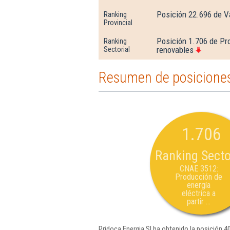
Posición 22.696 de V
Ranking
Provincial
Posición 1.706 de Pro
Ranking
renovables
Sectorial
Resumen de posiciones
1.706
Ranking Secto
CNAE 3512:
Producción de
energía
eléctrica a
partir ...
Pridoca Energia Sl ha obtenido la posición 4