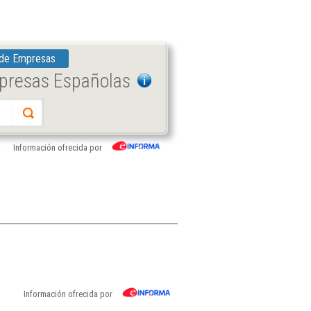
 de Empresas
mpresas Españolas
Información ofrecida por
Información ofrecida por