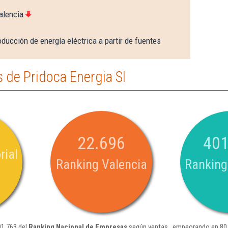
alencia
ducción de energía eléctrica a partir de fuentes
 de Pridoca Energia Sl
22.696
401
rial
Ranking Valencia
Ranking
01.763 del
Ranking Nacional de Empresas
según ventas , empeorando en 80.