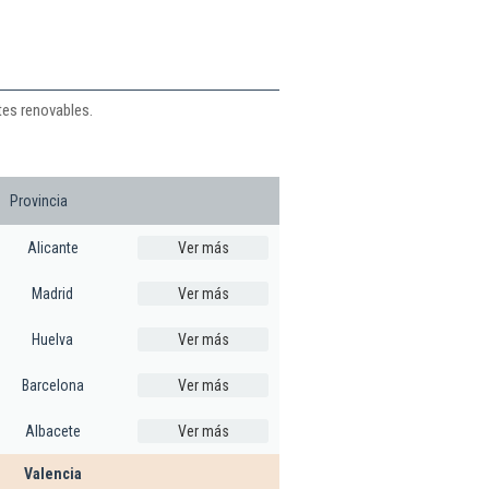
tes renovables.
Provincia
Alicante
Ver más
Madrid
Ver más
Huelva
Ver más
Barcelona
Ver más
Albacete
Ver más
Valencia