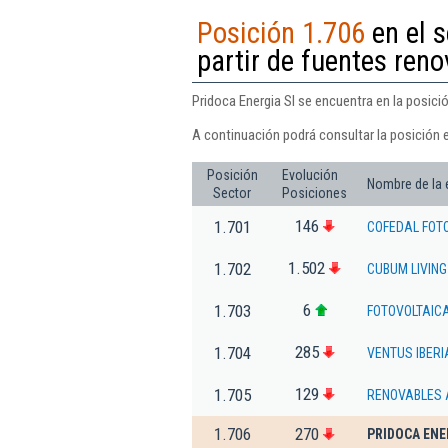
Posición 1.706
en el s
partir de fuentes ren
Pridoca Energia Sl se encuentra en la posició
A continuación podrá consultar la posición e
Posición
Evolución
Nombre de la
Sector
Posiciones
146
1.701
COFEDAL FOTO
1.502
1.702
CUBUM LIVING
6
1.703
FOTOVOLTAIC
285
1.704
VENTUS IBERIA
129
1.705
RENOVABLES 
1.706
270
PRIDOCA ENE