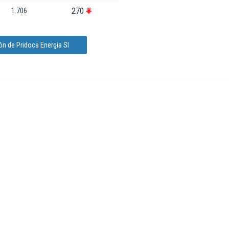
270
1.706
n de Pridoca Energia Sl