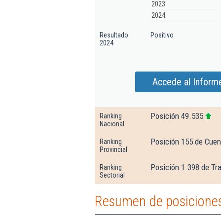
2023
2024
Resultado
Positivo
2024
Accede al Informe
Posición 49.535
Ranking
Nacional
Posición 155 de Cue
Ranking
Provincial
Posición 1.398 de Tr
Ranking
Sectorial
Resumen de posiciones 