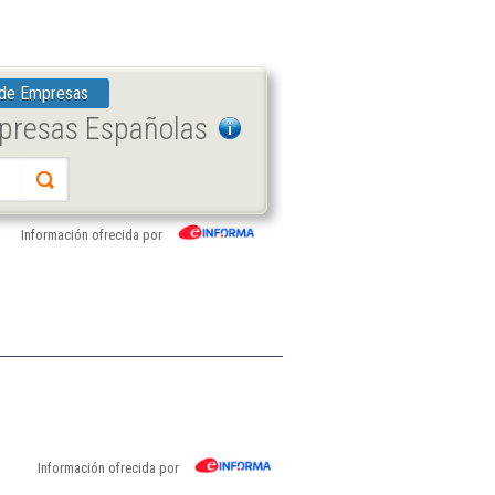
 de Empresas
mpresas Españolas
Información ofrecida por
Información ofrecida por