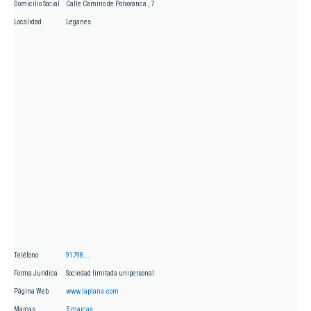
Domicilio Social
Calle Camino de Polvoranca , 7
Localidad
Leganes
Teléfono
91798...
Forma Jurídica
Sociedad limitada unipersonal
Página Web
www.laplana.com
Marcas
5 marcas