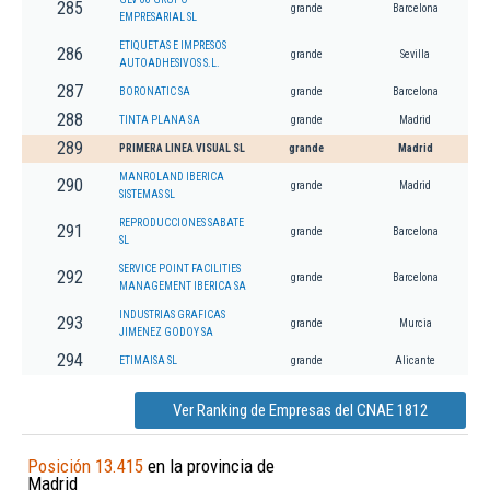
285
grande
Barcelona
EMPRESARIAL SL
ETIQUETAS E IMPRESOS
286
grande
Sevilla
AUTOADHESIVOS S.L.
287
BORONATIC SA
grande
Barcelona
288
TINTA PLANA SA
grande
Madrid
289
PRIMERA LINEA VISUAL SL
grande
Madrid
MANROLAND IBERICA
290
grande
Madrid
SISTEMAS SL
REPRODUCCIONES SABATE
291
grande
Barcelona
SL
SERVICE POINT FACILITIES
292
grande
Barcelona
MANAGEMENT IBERICA SA
INDUSTRIAS GRAFICAS
293
grande
Murcia
JIMENEZ GODOY SA
294
ETIMAISA SL
grande
Alicante
Ver Ranking de Empresas del CNAE 1812
Posición 13.415
en la provincia de
Madrid