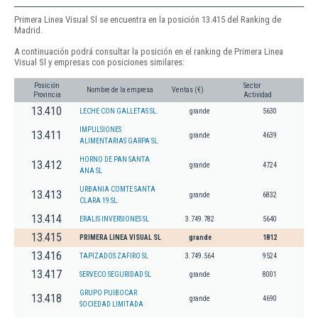
Primera Linea Visual Sl se encuentra en la posición 13.415 del Ranking de
Madrid.
A continuación podrá consultar la posición en el ranking de Primera Linea
Visual Sl y empresas con posiciones similares:
Posición
Sector
Nombre de la empresa
Ventas (€)
Provincia
Actividad
13.410
LECHE CON GALLETAS SL.
grande
5630
IMPULSIONES
13.411
grande
4639
ALIMENTARIAS GARPA SL.
HORNO DE PAN SANTA
13.412
grande
4724
ANA SL
URBANIA COMTE SANTA
13.413
grande
6832
CLARA 19 SL.
13.414
ERALIS INVERSIONES SL
3.749.782
5640
13.415
PRIMERA LINEA VISUAL SL
grande
1812
13.416
TAPIZADOS ZAFIRO SL
3.749.564
9524
13.417
SERVECO SEGURIDAD SL
grande
8001
GRUPO PUIBOCAR
13.418
grande
4690
SOCIEDAD LIMITADA