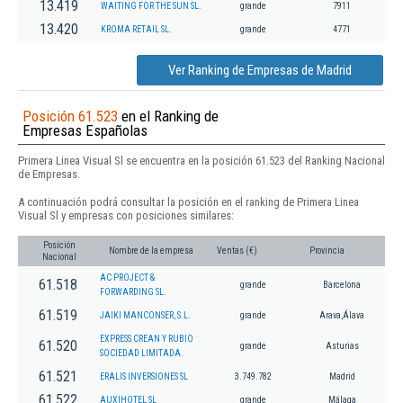
13.419
WAITING FOR THE SUN SL.
grande
7911
13.420
KROMA RETAIL SL.
grande
4771
Ver Ranking de Empresas de Madrid
Posición 61.523
en el Ranking de
Empresas Españolas
Primera Linea Visual Sl se encuentra en la posición 61.523 del Ranking Nacional
de Empresas.
A continuación podrá consultar la posición en el ranking de Primera Linea
Visual Sl y empresas con posiciones similares:
Posición
Nombre de la empresa
Ventas (€)
Provincia
Nacional
AC PROJECT &
61.518
grande
Barcelona
FORWARDING SL.
61.519
JAIKI MANCONSER, S.L.
grande
Arava,Álava
EXPRESS CREAN Y RUBIO
61.520
grande
Asturias
SOCIEDAD LIMITADA.
61.521
ERALIS INVERSIONES SL
3.749.782
Madrid
61.522
AUXIHOTEL SL
grande
Málaga