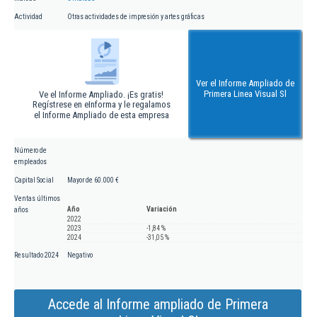
Actividad
Otras actividades de impresión y artes gráficas
Ver el Informe Ampliado de
Primera Linea Visual Sl
Ve el Informe Ampliado. ¡Es gratis!
Regístrese en eInforma y le regalamos
el Informe Ampliado de esta empresa
Número de
empleados
Capital Social
Mayor de 60.000 €
Ventas últimos
Año
Variación
años
2022
2023
-1,84 %
2024
-31,05 %
Resultado 2024
Negativo
Accede al Informe ampliado de Primera