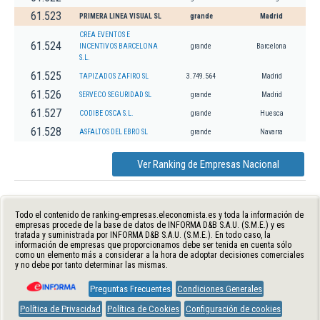
61.523
PRIMERA LINEA VISUAL SL
grande
Madrid
CREA EVENTOS E
61.524
INCENTIVOS BARCELONA
grande
Barcelona
S.L.
61.525
TAPIZADOS ZAFIRO SL
3.749.564
Madrid
61.526
SERVECO SEGURIDAD SL
grande
Madrid
61.527
CODIBE OSCA S.L.
grande
Huesca
61.528
ASFALTOS DEL EBRO SL
grande
Navarra
Ver Ranking de Empresas Nacional
Todo el contenido de ranking-empresas.eleconomista.es y toda la información de
empresas procede de la base de datos de INFORMA D&B S.A.U. (S.M.E.) y es
tratada y suministrada por INFORMA D&B S.A.U. (S.M.E.). En todo caso, la
información de empresas que proporcionamos debe ser tenida en cuenta sólo
como un elemento más a considerar a la hora de adoptar decisiones comerciales
y no debe por tanto determinar las mismas.
Preguntas Frecuentes
Condiciones Generales
Política de Privacidad
Política de Cookies
Configuración de cookies