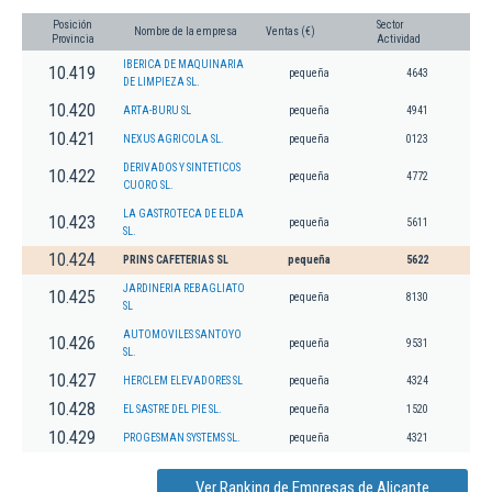
Posición
Sector
Nombre de la empresa
Ventas (€)
Provincia
Actividad
IBERICA DE MAQUINARIA
10.419
pequeña
4643
DE LIMPIEZA SL.
10.420
ARTA-BURU SL
pequeña
4941
10.421
NEXUS AGRICOLA SL.
pequeña
0123
DERIVADOS Y SINTETICOS
10.422
pequeña
4772
CUORO SL.
LA GASTROTECA DE ELDA
10.423
pequeña
5611
SL.
10.424
PRINS CAFETERIAS SL
pequeña
5622
JARDINERIA REBAGLIATO
10.425
pequeña
8130
SL
AUTOMOVILES SANTOYO
10.426
pequeña
9531
SL.
10.427
HERCLEM ELEVADORES SL
pequeña
4324
10.428
EL SASTRE DEL PIE SL.
pequeña
1520
10.429
PROGESMAN SYSTEMS SL.
pequeña
4321
Ver Ranking de Empresas de Alicante