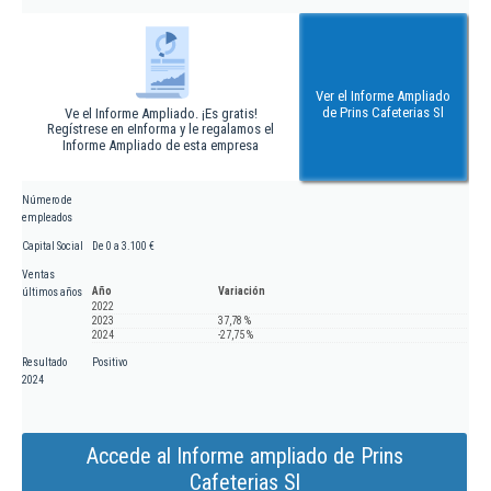
Ver el Informe Ampliado
de Prins Cafeterias Sl
Ve el Informe Ampliado. ¡Es gratis!
Regístrese en eInforma y le regalamos el
Informe Ampliado de esta empresa
Número de
empleados
Capital Social
De 0 a 3.100 €
Ventas
Año
Variación
últimos años
2022
2023
37,78 %
2024
-27,75 %
Resultado
Positivo
2024
Accede al Informe ampliado de Prins
Cafeterias Sl