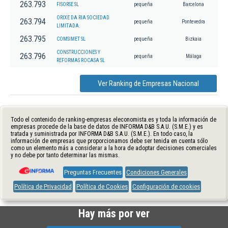
263.793
FISORSE SL
pequeña
Barcelona
ORIXE DA RIA SOCIEDAD
263.794
pequeña
Pontevedra
LIMITADA.
263.795
COMSIMET SL
pequeña
Bizkaia
CONSTRUCCIONES Y
263.796
pequeña
Málaga
REFORMAS ROCASA SL
Ver Ranking de Empresas Nacional
Todo el contenido de ranking-empresas.eleconomista.es y toda la información de
empresas procede de la base de datos de INFORMA D&B S.A.U. (S.M.E.) y es
tratada y suministrada por INFORMA D&B S.A.U. (S.M.E.). En todo caso, la
información de empresas que proporcionamos debe ser tenida en cuenta sólo
como un elemento más a considerar a la hora de adoptar decisiones comerciales
y no debe por tanto determinar las mismas.
Preguntas Frecuentes
Condiciones Generales
Política de Privacidad
Política de Cookies
Configuración de cookies
Hay más por ver