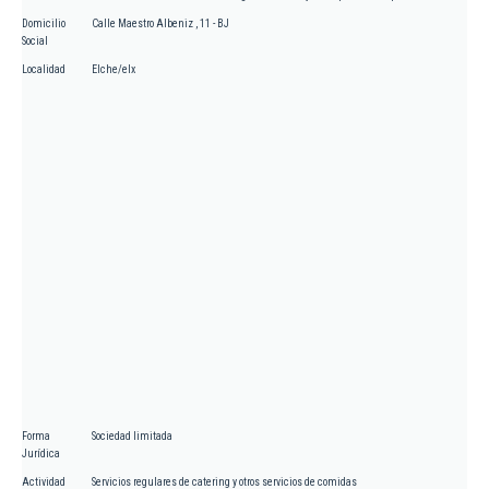
Domicilio
Calle Maestro Albeniz , 11 - BJ
Social
Localidad
Elche/elx
Forma
Sociedad limitada
Jurídica
Actividad
Servicios regulares de catering y otros servicios de comidas