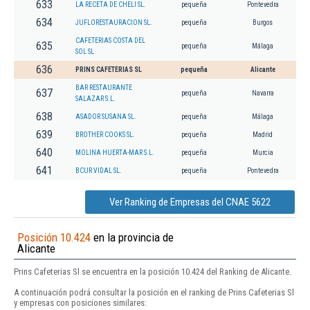
633
LA RECETA DE CHELI SL.
pequeña
Pontevedra
634
JUFLORESTAURACION SL.
pequeña
Burgos
CAFETERIAS COSTA DEL
635
pequeña
Málaga
SOL SL
636
PRINS CAFETERIAS SL
pequeña
Alicante
BAR RESTAURANTE
637
pequeña
Navarra
SALAZAR S.L.
638
ASADOR SUSANA SL.
pequeña
Málaga
639
BROTHER COOKS SL.
pequeña
Madrid
640
MOLINA HUERTA-MAR S.L.
pequeña
Murcia
641
BCUR VIDAL SL.
pequeña
Pontevedra
Ver Ranking de Empresas del CNAE 5622
Posición 10.424
en la provincia de
Alicante
Prins Cafeterias Sl se encuentra en la posición 10.424 del Ranking de Alicante.
A continuación podrá consultar la posición en el ranking de Prins Cafeterias Sl
y empresas con posiciones similares: