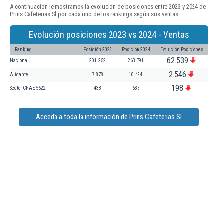
A continuación le mostramos la evolución de posiciones entre 2023 y 2024 de
Prins Cafeterias Sl por cada uno de los rankings según sus ventas:
Evolución posiciones 2023 vs 2024 - Ventas
Ranking
Posición 2023
Posición 2024
Evolución Posiciones
62.539
Nacional
201.252
263.791
2.546
Alicante
7.878
10.424
198
Sector CNAE 5622
438
636
Acceda a toda la información de Prins Cafeterias Sl