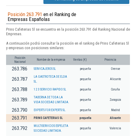
Posición 263.791
en el Ranking de
Empresas Españolas
Prins Cafeterias Sl se encuentra en la posición 263.791 del Ranking Nacional de
Empresas.
A continuación podrá consultar la posición en el ranking de Prins Cafeterias Sl
y empresas con posiciones similares:
Posición
Nombre de la empresa
Ventas (€)
Provincia
Nacional
263.786
SERVICAJEROS SL
pequeña
Orense
LA GASTROTECA DE ELDA
263.787
pequeña
Alicante
SL.
263.788
1 2 3 SERVICIO RAPIDO SL
pequeña
Coruña
TABERNA DE TODA LA
263.789
pequeña
Zaragoza
VIDA SOCIEDAD LIMITADA.
263.790
EXPERTS FOR EXPERTS SL.
pequeña
Madrid
263.791
PRINS CAFETERIAS SL
pequeña
Alicante
MULTISERVICIOS ESPELETA
263.792
pequeña
Valencia
SOCIEDAD LIMITADA.