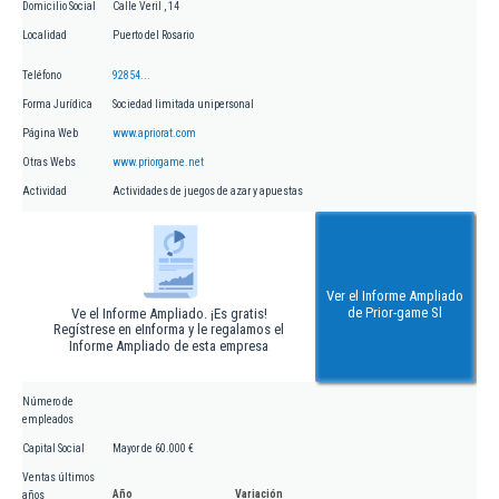
Domicilio Social
Calle Veril , 14
Localidad
Puerto del Rosario
Teléfono
92854...
Forma Jurídica
Sociedad limitada unipersonal
Página Web
www.apriorat.com
Otras Webs
www.priorgame.net
Actividad
Actividades de juegos de azar y apuestas
Ver el Informe Ampliado
de Prior-game Sl
Ve el Informe Ampliado. ¡Es gratis!
Regístrese en eInforma y le regalamos el
Informe Ampliado de esta empresa
Número de
empleados
Capital Social
Mayor de 60.000 €
Ventas últimos
Año
Variación
años