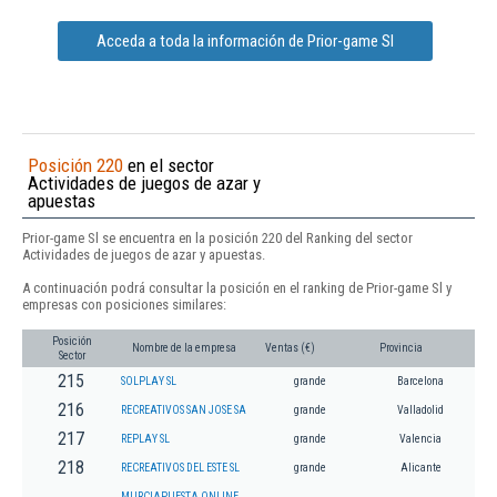
Acceda a toda la información de Prior-game Sl
Posición 220
en el sector
Actividades de juegos de azar y
apuestas
Prior-game Sl se encuentra en la posición 220 del Ranking del sector
Actividades de juegos de azar y apuestas.
A continuación podrá consultar la posición en el ranking de Prior-game Sl y
empresas con posiciones similares:
Posición
Nombre de la empresa
Ventas (€)
Provincia
Sector
215
SOLPLAY SL
grande
Barcelona
216
RECREATIVOS SAN JOSE SA
grande
Valladolid
217
REPLAY SL
grande
Valencia
218
RECREATIVOS DEL ESTE SL
grande
Alicante
MURCIAPUESTA ONLINE,