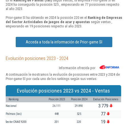
En el
Ranking de Palmas (las)
según ventas, la empresa Prior-game Sl en
2024 ha conseguido la posición 525 , empeorando en 77 posiciones respecto
al año 2023.
Prior-game Sl ha obtenido en 2024 la posición 220 en el
Ranking de Empresas
del Sector Actividades de juegos de azar y apuestas
según ventas ,
empeorando en 19 posiciones respecto al año 2023.
Acceda a toda la información de Prior-game Sl
Evolución posiciones 2023 - 2024
Información ofrecida por
A continuación le mostramos la evolución de posiciones entre 2023 y 2024 de
Prior-game Sl por cada uno de los rankings según sus ventas:
Evolución posiciones 2023 vs 2024 - Ventas
Ranking
Posición 2023
Posición 2024
Evolución Posiciones
3.779
Nacional
26.111
29.890
77
Palmas (las)
448
525
19
Sector CNAE 9200
201
220