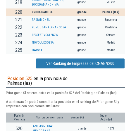
219
grande
Murcia
SOCIEDAD ANONIMA.
220
PRIOR-GAME SL
grande
Palmas (las)
221
RADIAMON SL
grande
Barcelona
222
YUMBO SAN FERNANDO SA
grande
Cantabria
223
RECREATIVOS LENZ SL
grande
Córdoba
224
NOVOJUEGOS SA
grande
Madrid
225
HAES SA
grande
Madrid
Ver Ranking de Empresas del CNAE 9200
Posición 525
en la provincia de
Palmas (las)
Prior-game Sl se encuentra en la posición 525 del Ranking de Palmas (las).
A continuación podrá consultar la posición en el ranking de Prior-game Sl y
empresas con posiciones similares:
Posición
Sector
Nombre de la empresa
Ventas (€)
Provincia
Actividad
ANDRES MEGIAS
520
grande
1073
MENDOZA, SA