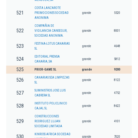
COSTA LANZAROTE
521
PROMOCIONES SOCIEDAD
grande
5520
ANONIMA
COMPAÑIA DE
522
VIGILANCIA CANSEGUR,
grande
8001
SOCIEDAD ANONIMA.
FESTINA-LOTUS CANARIAS
523
grande
4648
SL
EDITORIAL PRENSA
524
grande
5812
CANARIA, SA
525
PRIOR-GAME SL
grande
9200
CANARIAS SEA LIMPIEZAS
526
grande
8122
SL
SUMINISTROS JOSE LUIS
527
grande
4752
CABRERA SL
INSTITUTO POLICLINICO
528
grande
8622
CAJAL SL
CONSTRUCCIONES
529
RODRIGUEZ LUJAN
grande
4101
SOCIEDAD LIMITADA
KINROSS AFRICA SOCIEDAD
530
grande
7020