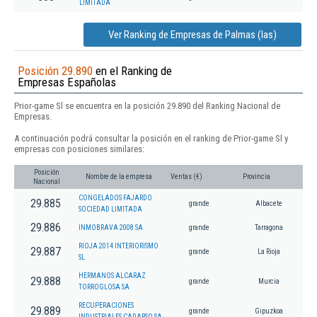
LIMITADA
Ver Ranking de Empresas de Palmas (las)
Posición 29.890
en el Ranking de
Empresas Españolas
Prior-game Sl se encuentra en la posición 29.890 del Ranking Nacional de
Empresas.
A continuación podrá consultar la posición en el ranking de Prior-game Sl y
empresas con posiciones similares:
Posición
Nombre de la empresa
Ventas (€)
Provincia
Nacional
CONGELADOS FAJARDO
29.885
grande
Albacete
SOCIEDAD LIMITADA
29.886
INMOBRAVA 2008 SA
grande
Tarragona
RIOJA 2014 INTERIORISMO
29.887
grande
La Rioja
SL
HERMANOS ALCARAZ
29.888
grande
Murcia
TORROGLOSA SA
RECUPERACIONES
29.889
grande
Gipuzkoa
INDUSTRIALES CADARSO SA