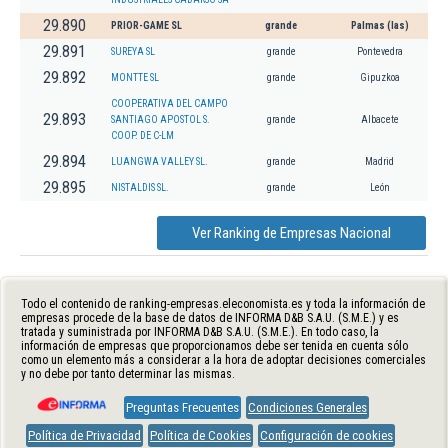
29.890
PRIOR-GAME SL
grande
Palmas (las)
29.891
SUREYA SL
grande
Pontevedra
29.892
MONTTE SL
grande
Gipuzkoa
COOPERATIVA DEL CAMPO
29.893
SANTIAGO APOSTOL S.
grande
Albacete
COOP. DE C-LM
29.894
LUANGWA VALLEY SL.
grande
Madrid
29.895
NISTALDIS SL.
grande
León
Ver Ranking de Empresas Nacional
Todo el contenido de ranking-empresas.eleconomista.es y toda la información de
empresas procede de la base de datos de INFORMA D&B S.A.U. (S.M.E.) y es
tratada y suministrada por INFORMA D&B S.A.U. (S.M.E.). En todo caso, la
información de empresas que proporcionamos debe ser tenida en cuenta sólo
como un elemento más a considerar a la hora de adoptar decisiones comerciales
y no debe por tanto determinar las mismas.
Preguntas Frecuentes
Condiciones Generales
Política de Privacidad
Política de Cookies
Configuración de cookies