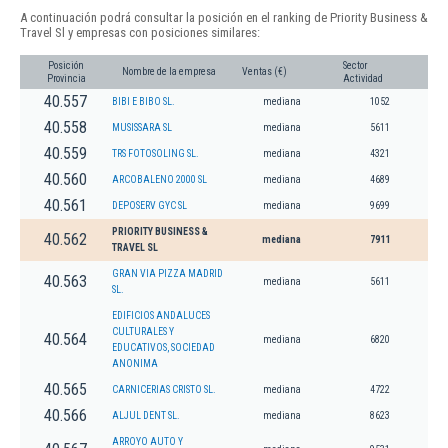
A continuación podrá consultar la posición en el ranking de Priority Business &
Travel Sl y empresas con posiciones similares:
Posición
Sector
Nombre de la empresa
Ventas (€)
Provincia
Actividad
40.557
BIBI E BIBO SL.
mediana
1052
40.558
MUSISSARA SL
mediana
5611
40.559
TRS FOTOSOLING SL.
mediana
4321
40.560
ARCOBALENO 2000 SL
mediana
4689
40.561
DEPOSERV GYC SL
mediana
9699
PRIORITY BUSINESS &
40.562
mediana
7911
TRAVEL SL
GRAN VIA PIZZA MADRID
40.563
mediana
5611
SL.
EDIFICIOS ANDALUCES
CULTURALES Y
40.564
mediana
6820
EDUCATIVOS, SOCIEDAD
ANONIMA
40.565
CARNICERIAS CRISTO SL.
mediana
4722
40.566
ALJUL DENT SL.
mediana
8623
ARROYO AUTO Y