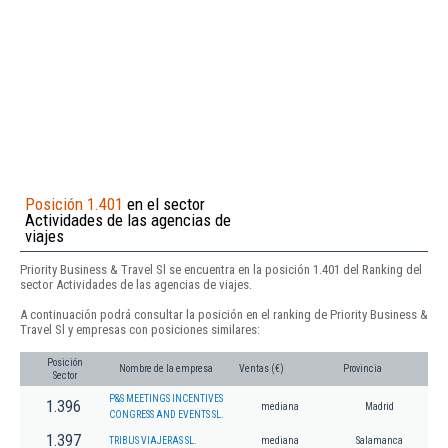
Posición 1.401
en el sector
Actividades de las agencias de
viajes
Priority Business & Travel Sl se encuentra en la posición 1.401 del Ranking del
sector Actividades de las agencias de viajes.
A continuación podrá consultar la posición en el ranking de Priority Business &
Travel Sl y empresas con posiciones similares:
Posición
Nombre de la empresa
Ventas (€)
Provincia
Sector
P&S MEETINGS INCENTIVES
1.396
mediana
Madrid
CONGRESS AND EVENTS SL.
1.397
TRIBUS VIAJERAS SL.
mediana
Salamanca