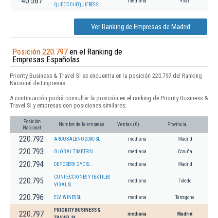
40.567
mediana
9531
QUECOCHEQUIERES SL.
Ver Ranking de Empresas de Madrid
Posición 220.797
en el Ranking de
Empresas Españolas
Priority Business & Travel Sl se encuentra en la posición 220.797 del Ranking
Nacional de Empresas.
A continuación podrá consultar la posición en el ranking de Priority Business &
Travel Sl y empresas con posiciones similares:
Posición
Nombre de la empresa
Ventas (€)
Provincia
Nacional
220.792
ARCOBALENO 2000 SL
mediana
Madrid
220.793
GLOBAL TIMBER SL
mediana
Coruña
220.794
DEPOSERV GYC SL
mediana
Madrid
CONFECCIONES Y TEXTILES
220.795
mediana
Toledo
VIDAL SL
220.796
ELVIWINES SL
mediana
Tarragona
PRIORITY BUSINESS &
220.797
mediana
Madrid
TRAVEL SL