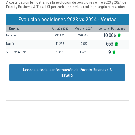
A continuación le mostramos la evolución de posiciones entre 2023 y 2024 de
Priority Business & Travel Sl por cada uno de los rankings según sus ventas:
Evolución posiciones 2023 vs 2024 - Ventas
Ranking
Posición 2023
Posición 2024
Evolución Posiciones
10.066
Nacional
230.863
220.797
663
Madrid
41.225
40.562
9
Sector CNAE 7911
1.410
1.401
Acceda a toda la información de Priority Business &
Travel Sl