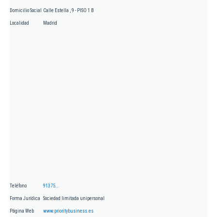
Domicilio Social
Calle Estella , 9 - PISO 1 B
Localidad
Madrid
Teléfono
91375...
Forma Jurídica
Sociedad limitada unipersonal
Página Web
www.prioritybusiness.es