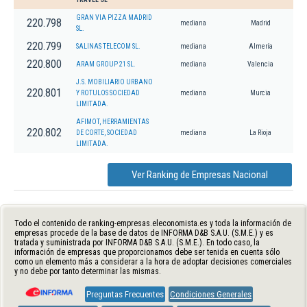
GRAN VIA PIZZA MADRID
220.798
mediana
Madrid
SL.
220.799
SALINAS TELECOM SL.
mediana
Almería
220.800
ARAM GROUP 21 SL.
mediana
Valencia
J.S. MOBILIARIO URBANO
220.801
Y ROTULOS SOCIEDAD
mediana
Murcia
LIMITADA.
AFIMOT, HERRAMIENTAS
220.802
DE CORTE, SOCIEDAD
mediana
La Rioja
LIMITADA.
Ver Ranking de Empresas Nacional
Todo el contenido de ranking-empresas.eleconomista.es y toda la información de
empresas procede de la base de datos de INFORMA D&B S.A.U. (S.M.E.) y es
tratada y suministrada por INFORMA D&B S.A.U. (S.M.E.). En todo caso, la
información de empresas que proporcionamos debe ser tenida en cuenta sólo
como un elemento más a considerar a la hora de adoptar decisiones comerciales
y no debe por tanto determinar las mismas.
Preguntas Frecuentes
Condiciones Generales