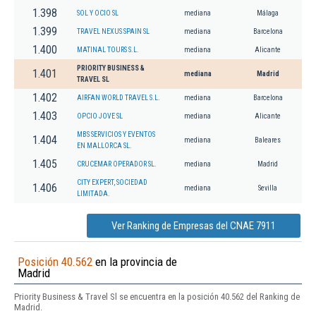
1.398
SOL Y OCIO SL
mediana
Málaga
1.399
TRAVEL NEXUS SPAIN SL
mediana
Barcelona
1.400
MATINAL TOURS S.L.
mediana
Alicante
PRIORITY BUSINESS &
1.401
mediana
Madrid
TRAVEL SL
1.402
AIRFAN WORLD TRAVEL S.L.
mediana
Barcelona
1.403
OPCIO JOVE SL
mediana
Alicante
MBS SERVICIOS Y EVENTOS
1.404
mediana
Baleares
EN MALLORCA SL.
1.405
CRUCEMAR OPERADOR SL.
mediana
Madrid
CITY EXPERT, SOCIEDAD
1.406
mediana
Sevilla
LIMITADA.
Ver Ranking de Empresas del CNAE 7911
Posición 40.562
en la provincia de
Madrid
Priority Business & Travel Sl se encuentra en la posición 40.562 del Ranking de
Madrid.