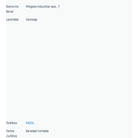
Domicilio
Poligono Industrial raos , 7
Social
Localidad
Camargo
Teléfono
94236...
Forma
Sociedad limitada
Jurídica