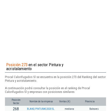
Posición 273
en el sector Pintura y
acristalamiento
Procal Calorifugados Sl se encuentra en la posición 273 del Ranking del sector
Pintura y acristalamiento.
A continuación podrá consultar la posición en el ranking de Procal
Calorifugados Sl y empresas con posiciones similares:
Posición
Nombre de la empresa
Ventas (€)
Provincia
Sector
268
BLANQ PINTURAS 2020 SL.
mediana
Baleares