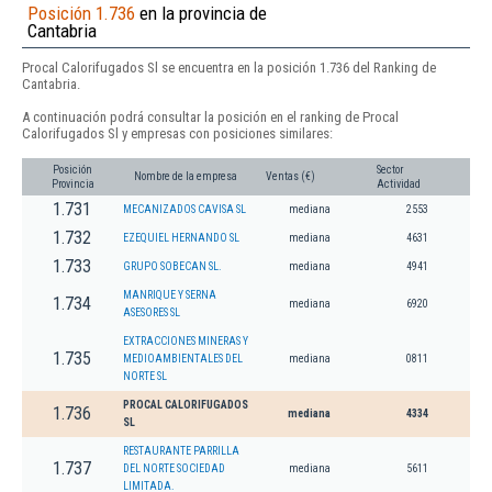
Posición 1.736
en la provincia de
Cantabria
Procal Calorifugados Sl se encuentra en la posición 1.736 del Ranking de
Cantabria.
A continuación podrá consultar la posición en el ranking de Procal
Calorifugados Sl y empresas con posiciones similares:
Posición
Sector
Nombre de la empresa
Ventas (€)
Provincia
Actividad
1.731
MECANIZADOS CAVISA SL
mediana
2553
1.732
EZEQUIEL HERNANDO SL
mediana
4631
1.733
GRUPO SOBECAN SL.
mediana
4941
MANRIQUE Y SERNA
1.734
mediana
6920
ASESORES SL
EXTRACCIONES MINERAS Y
1.735
MEDIOAMBIENTALES DEL
mediana
0811
NORTE SL
PROCAL CALORIFUGADOS
1.736
mediana
4334
SL
RESTAURANTE PARRILLA
1.737
DEL NORTE SOCIEDAD
mediana
5611
LIMITADA.