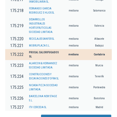
INMOBILIARIA SL.
FERNANDO GARCIA
175.218
mediana
Salamanca
RODRIGUEZ E HIJOS SL
DESARROLLOS
INDUSTRIALES
175.219
mediana
Valencia
HORTOFRUTICOLAS
SOCIEDAD LIMITADA.
175.220
RECICLAJES SANFER SL
mediana
Albacete
175.221
MOBRUPLAZA S.L.
mediana
Badajoz
PROCAL CALORIFUGADOS
175.222
mediana
Cantabria
SL
ALARCON & HERNANDEZ
175.223
mediana
Murcia
SOCIEDAD LIMITADA.
CONSTRUCCIONES Y
175.224
mediana
Tenerife
EXCAVACIONES D'OFRA SL
NICASA PIZZA SOCIEDAD
175.225
mediana
Pontevedra
LIMITADA.
BARCELONA NEW STAGE
175.226
mediana
Barcelona
S.L.
175.227
ITV CERCEDA SL
mediana
Madrid