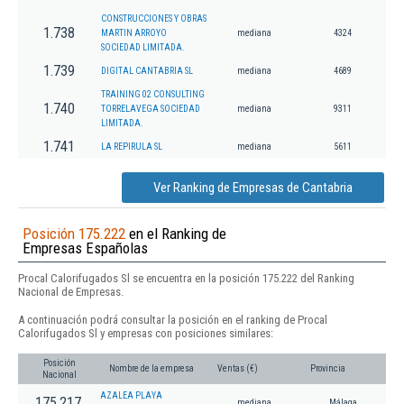
CONSTRUCCIONES Y OBRAS
1.738
MARTIN ARROYO
mediana
4324
SOCIEDAD LIMITADA.
1.739
DIGITAL CANTABRIA SL
mediana
4689
TRAINING 02 CONSULTING
1.740
TORRELAVEGA SOCIEDAD
mediana
9311
LIMITADA.
1.741
LA REPIRULA SL
mediana
5611
Ver Ranking de Empresas de Cantabria
Posición 175.222
en el Ranking de
Empresas Españolas
Procal Calorifugados Sl se encuentra en la posición 175.222 del Ranking
Nacional de Empresas.
A continuación podrá consultar la posición en el ranking de Procal
Calorifugados Sl y empresas con posiciones similares:
Posición
Nombre de la empresa
Ventas (€)
Provincia
Nacional
AZALEA PLAYA
175.217
mediana
Málaga