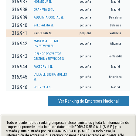
316.937
HORMIDUR SL.
pequeña
Madrid
316.938
GRAN VIA 60 SL
pequeña
Madrid
316.939
ALQUIMIA CORDIAL SL.
pequeña
Barcelona
316.940
S-TECPALMA SL.
pequeña
Baleares
316.941
PROCLEAN SL
pequeña
Valencia
MASA REAL ESTATE
316.942
pequeña
Alicante
INVESTMENT SL.
IDELNOR PROYECTOS
316.943
pequeña
Pontevedra
GESTION Y SERVICIOS SL
316.944
FACTOR VIII SL
pequeña
Madrid
L'ILLA LLIBRERIA MOLLET
316.945
pequeña
Barcelona
SL
316.946
FOUR CAFE SL.
pequeña
Madrid
Ver Ranking de Empresas Nacional
Todo el contenido de ranking-empresas.eleconomista.es y toda la información de
empresas procede de la base de datos de INFORMA D&B S.A.U. (S.M.E.) y es
tratada y suministrada por INFORMA D&B S.A.U. (S.M.E.). En todo caso, la
información de empresas que proporcionamos debe ser tenida en cuenta sólo