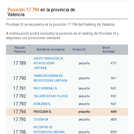
Posición 17.794
en la provincia de
Valencia
Proclean Sl se encuentra en la posición 17.794 del Ranking de Valencia.
A continuación podrá consultar la posición en el ranking de Proclean Sl y
empresas con posiciones similares:
Posición
Sector
Nombre de la empresa
Ventas (€)
Provincia
Actividad
GRUPO TANGOS EN LA
17.789
ROCA SOCIEDAD
pequeña
4771
LIMITADA.
HAMBURGUESERIA EN
17.790
pequeña
5611
REUS SOCIEDAD LIMITADA.
17.791
PACO ROMERAL SL
pequeña
9621
17.792
TALLERES NOVA E HIJOS SL
pequeña
9531
17.793
KERACREW SL.
pequeña
9621
17.794
PROCLEAN SL
pequeña
4644
17.795
COGESA SA
pequeña
6820
KH CENTRO DE
17.796
INTEGRACION LABORAL
pequeña
8299