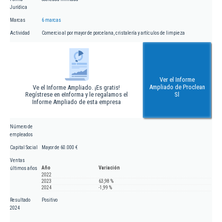
Jurídica
Marcas
6 marcas
Actividad
Comercio al por mayor de porcelana, cristalería y artículos de limpieza
Ver el Informe
Ampliado de Proclean
Ve el Informe Ampliado. ¡Es gratis!
Regístrese en eInforma y le regalamos el
Sl
Informe Ampliado de esta empresa
Número de
empleados
Capital Social
Mayor de 60.000 €
Ventas
Año
Variación
últimos años
2022
2023
63,98 %
2024
-1,99 %
Resultado
Positivo
2024