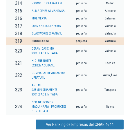
314
PROMOTIONS ARASEK SL.
pequeña
Madrid
315
ALMACENES ALMANSA SA
pequeña
Albacete
316
MOLIVER SA
pequeña
Baleares
317
ROSMAN GROUP 1990 SL
pequeña
Valencia
318
GLASSWORKS ESPAÑA SL
pequeña
Valencia
319
PROCLEAN SL
pequeña
Valencia
CERAMICAS XIMO
320
pequeña
Valencia
SOCIEDAD LIMITADA.
HIGIENE NORTE
321
pequeña
Cáceres
EXTREMADURA SL.
COMERCIAL DE ABRASIVOS
322
pequeña
Arava,Álava
URRATU SL
ARTEMI
323
SUBMINISTRAMENTS
pequeña
Tarragona
SOCIEDAD LIMITADA.
NERI NET SERVEIS
324
MAQUINARIA I PRODUCTES
pequeña
Gerona
DE NETEJA SL
Ver Ranking de Empresas del CNAE 4644