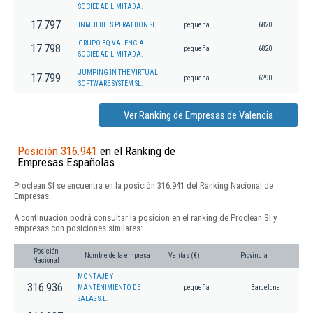
SOCIEDAD LIMITADA.
17.797
INMUEBLES PERALDON SL
pequeña
6820
GRUPO BQ VALENCIA
17.798
pequeña
6820
SOCIEDAD LIMITADA.
JUMPING IN THE VIRTUAL
17.799
pequeña
6290
SOFTWARE SYSTEM SL.
Ver Ranking de Empresas de Valencia
Posición 316.941
en el Ranking de
Empresas Españolas
Proclean Sl se encuentra en la posición 316.941 del Ranking Nacional de
Empresas.
A continuación podrá consultar la posición en el ranking de Proclean Sl y
empresas con posiciones similares:
Posición
Nombre de la empresa
Ventas (€)
Provincia
Nacional
MONTAJE Y
316.936
MANTENIMIENTO DE
pequeña
Barcelona
SALAS S.L.