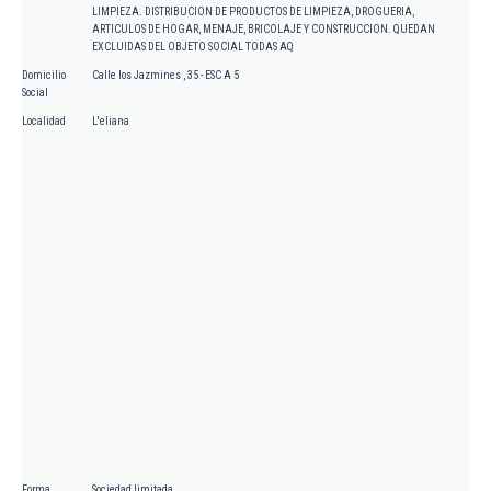
LIMPIEZA. DISTRIBUCION DE PRODUCTOS DE LIMPIEZA, DROGUERIA,
ARTICULOS DE HOGAR, MENAJE, BRICOLAJE Y CONSTRUCCION. QUEDAN
EXCLUIDAS DEL OBJETO SOCIAL TODAS AQ
Domicilio
Calle los Jazmines , 35 - ESC A 5
Social
Localidad
L'eliana
Forma
Sociedad limitada