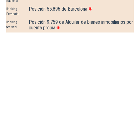
Nacional
Posición 55.896 de Barcelona
Ranking
Provincial
Posición 9.759 de Alquiler de bienes inmobiliarios por
Ranking
cuenta propia
Sectorial