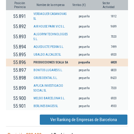
Posición
Sector
Nombre de la empresa
Ventas (€)
Provincia
Actividad
VERDAGUER CASANOVAS
55.891
pequeña
1812
SL
55.892
AIR HOUSE PARK VIC S.L.
pequeña
9699
ALGORYM TECHNOLOGIES
55.893
pequeña
7020
S.L.
55.894
AQUEDUCTE PEDRA S.L.
pequeña
7499
55.895
UBALDO ALCALDE SL
pequeña
6920
55.896
PRODUCCIONES SCALA SA
pequeña
6820
55.897
BONITOS LUGARES S.L.
pequeña
6820
55.898
GRUSS DENTAL S.L.
pequeña
8623
APLICA INVESTIGACIO
55.899
pequeña
7320
SOCIAL SL
55.900
MELSIO BARCELONA S.L.
pequeña
6920
55.901
BERLINES BAGES SL
pequeña
4933
Ver Ranking de Empresas de Barcelona