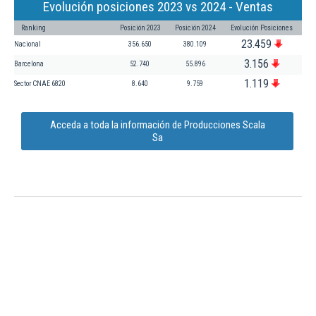
Evolución posiciones 2023 vs 2024 - Ventas
Ranking
Posición 2023
Posición 2024
Evolución Posiciones
23.459
Nacional
356.650
380.109
3.156
Barcelona
52.740
55.896
1.119
Sector CNAE 6820
8.640
9.759
Acceda a toda la información de Producciones Scala
Sa