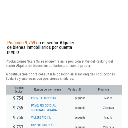
Posición 9.759
en el sector Alquiler
de bienes inmobiliarios por cuenta
propia
Producciones Scala Sa se encuentra en la posición 9.759 del Ranking del
sector Alquiler de bienes inmobiliarios por cuenta propia.
A continuación podrá consultar la posición en el ranking de Producciones
Scala Sa y empresas con posiciones similares:
Posición
Nombre de la empresa
Ventas (€)
Provincia
Sector
9.754
PROMOALCO 2013 SL.
pequeña
Madrid
PAVEJ RESIDENCIAL
9.755
pequeña
Zaragoza
SOCIEDAD LIMITADA.
9.756
VILLERGAS 21 SL
pequeña
Madrid
HOYEUS SOCIEDAD
9.757
pequeña
Valencia