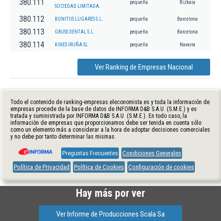
380.111
pequeña
Bizkaia
SOCIEDAD LIMITADA.
380.112
BONITOS LUGARES S.L.
pequeña
Barcelona
380.113
GRUSS DENTAL S.L.
pequeña
Barcelona
380.114
KINES IRUÑA SL
pequeña
Navarra
Ver Ranking de Empresas Nacional
Todo el contenido de ranking-empresas.eleconomista.es y toda la información de
empresas procede de la base de datos de INFORMA D&B S.A.U. (S.M.E.) y es
tratada y suministrada por INFORMA D&B S.A.U. (S.M.E.). En todo caso, la
información de empresas que proporcionamos debe ser tenida en cuenta sólo
como un elemento más a considerar a la hora de adoptar decisiones comerciales
y no debe por tanto determinar las mismas.
Preguntas Frecuentes
Condiciones Generales
Política de Privacidad
Política de Cookies
Configuración de cookies
Hay más por ver
Ver Informe de Producciones Scala Sa