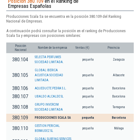
Posición 380.109
en el Ranking de
Empresas Españolas
Producciones Scala Sa se encuentra en la posición 380.109 del Ranking
Nacional de Empresas.
A continuación podrá consultar la posición en el ranking de Producciones
Scala Sa y empresas con posiciones similares:
Posición
Nombre de la empresa
Ventas (€)
Provincia
Nacional
SELECTA PERFUMES
380.104
pequeña
Zaragoza
SOCIEDAD LIMITADA.
GLOBAL IBERICA
380.105
ACUSTICA SOCIEDAD
pequeña
Albacete
LIMITADA.
380.106
AQUEDUCTE PEDRA S.L.
pequeña
Barcelona
380.107
UBALDO ALCALDE SL
pequeña
Barcelona
GRUPO INVERCIM
380.108
pequeña
Tarragona
SOCIEDAD LIMITADA
380.109
PRODUCCIONES SCALA SA
pequeña
Barcelona
GESTION PERICIAL
380.110
pequeña
Málaga
BERMUDEZ SL
GLOBAL SURFING SERVICES