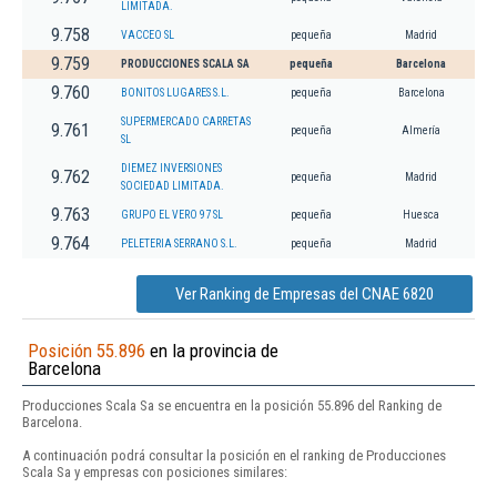
LIMITADA.
9.758
VACCEO SL
pequeña
Madrid
9.759
PRODUCCIONES SCALA SA
pequeña
Barcelona
9.760
BONITOS LUGARES S.L.
pequeña
Barcelona
SUPERMERCADO CARRETAS
9.761
pequeña
Almería
SL
DIEMEZ INVERSIONES
9.762
pequeña
Madrid
SOCIEDAD LIMITADA.
9.763
GRUPO EL VERO 97 SL
pequeña
Huesca
9.764
PELETERIA SERRANO S.L.
pequeña
Madrid
Ver Ranking de Empresas del CNAE 6820
Posición 55.896
en la provincia de
Barcelona
Producciones Scala Sa se encuentra en la posición 55.896 del Ranking de
Barcelona.
A continuación podrá consultar la posición en el ranking de Producciones
Scala Sa y empresas con posiciones similares: