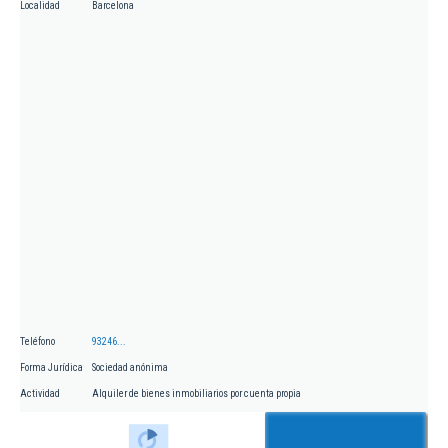
Localidad
Barcelona
Teléfono
93246...
Forma Jurídica
Sociedad anónima
Actividad
Alquiler de bienes inmobiliarios por cuenta propia