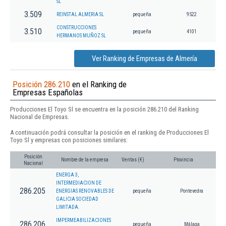
SL
3.509
REINSTAL ALMERIA SL
pequeña
9522
CONSTRUCCIONES
3.510
pequeña
4101
HERMANOS MUÑOZ SL
Ver Ranking de Empresas de Almería
Posición 286.210
en el Ranking de
Empresas Españolas
Producciones El Toyo Sl se encuentra en la posición 286.210 del Ranking
Nacional de Empresas.
A continuación podrá consultar la posición en el ranking de Producciones El
Toyo Sl y empresas con posiciones similares:
Posición
Nombre de la empresa
Ventas (€)
Provincia
Nacional
ENERGA 3,
INTERMEDIACION DE
286.205
ENERGIAS RENOVABLES DE
pequeña
Pontevedra
GALICIA SOCIEDAD
LIMITADA.
IMPERMEABILIZACIONES
286.206
pequeña
Málaga