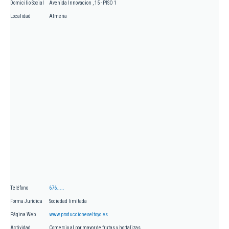
Domicilio Social
Avenida Innovacion , 15 - PISO 1
Localidad
Almeria
Teléfono
676.....
Forma Jurídica
Sociedad limitada
Página Web
www.produccioneseltoyo.es
Actividad
Comercio al por mayor de frutas y hortalizas