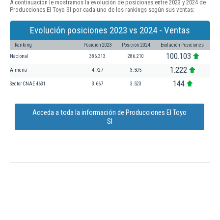
A continuación le mostramos la evolución de posiciones entre 2023 y 2024 de
Producciones El Toyo Sl por cada uno de los rankings según sus ventas:
Evolución posiciones 2023 vs 2024 - Ventas
Ranking
Posición 2023
Posición 2024
Evolución Posiciones
100.103
Nacional
386.313
286.210
1.222
Almería
4.727
3.505
144
Sector CNAE 4631
3.667
3.523
Acceda a toda la información de Producciones El Toyo
Sl