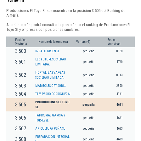
Almería
Producciones El Toyo Sl se encuentra en la posición 3.505 del Ranking de
Almería.
A continuación podrá consultar la posición en el ranking de Producciones El
Toyo Sl y empresas con posiciones similares:
Posición
Sector
Nombre de la empresa
Ventas (€)
Provincia
Actividad
3.500
INDALO GREEN SL
pequeña
0150
LED FUTURE SOCIEDAD
3.501
pequeña
4740
LIMITADA.
HORTALIZAS VARGAS
3.502
pequeña
0113
SOCIEDAD LIMITADA.
3.503
MARMOLES ORTISOR SL
pequeña
2370
3.504
TTES PEDRO RODRIGUEZ SL
pequeña
4941
PRODUCCIONES EL TOYO
3.505
pequeña
4631
SL
TAPICERIAS GARCIA Y
3.506
pequeña
4641
TORRES SL
3.507
APICULTURA PEÑA SL
pequeña
4633
PREPARACION INTEGRAL
3.508
pequeña
4689