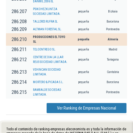
DANMIL 2006 SL
PSIKOHEZKUNTZA
286.207
pequeña
Bizkaia
SOCIEDAD LIMITADA.
286.208
TALLERES RUFRA SL
pequeña
Barcelona
286.209
ALTMAN FORESTAL SL.
pequeña
Pontevedra
PRODUCCIONES EL TOYO
286.210
pequeña
Almería
SL
286.211
TELOENTREGO SL.
pequeña
Madrid
CENTRE DE DIA LA LLAR
286.212
pequeña
Tarragona
REUS SOCIEDAD LIMITADA.
VEHINCAN SOCIEDAD
286.213
pequeña
Cantabria
LIMITADA.
286.214
MORTERO & PICADA S.L.
pequeña
Barcelona
RAMBALDE SOCIEDAD
286.215
pequeña
Pontevedra
LIMITADA.
Ver Ranking de Empresas Nacional
Todo el contenido de ranking-empresas.eleconomista.es y toda la información de