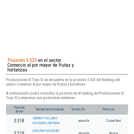
Posición 3.523
en el sector
Comercio al por mayor de frutas y
hortalizas
Producciones El Toyo Sl se encuentra en la posición 3.523 del Ranking del
sector Comercio al por mayor de frutas y hortalizas.
A continuación podrá consultar la posición en el ranking de Producciones El
Toyo Sl y empresas con posiciones similares:
Posición
Nombre de la empresa
Ventas (€)
Provincia
Sector
CAÑAS Y COLLADO
3.518
pequeña
Ciudad Real
SOCIEDAD LIMITADA.
DON PAPI SOCIEDAD
3.519
pequeña
Murcia