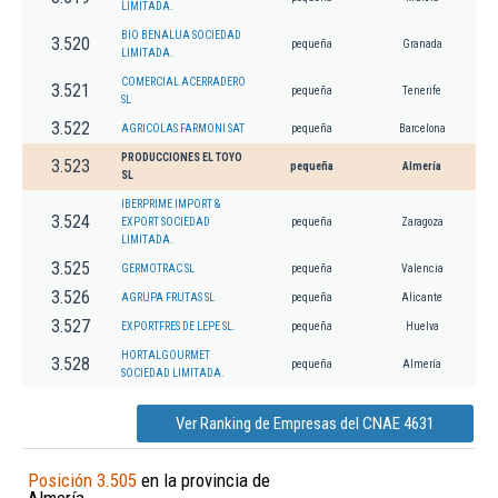
LIMITADA.
BIO BENALUA SOCIEDAD
3.520
pequeña
Granada
LIMITADA.
COMERCIAL ACERRADERO
3.521
pequeña
Tenerife
SL
3.522
AGRICOLAS FARMONI SAT
pequeña
Barcelona
PRODUCCIONES EL TOYO
3.523
pequeña
Almería
SL
IBERPRIME IMPORT &
3.524
EXPORT SOCIEDAD
pequeña
Zaragoza
LIMITADA.
3.525
GERMOTRAC SL
pequeña
Valencia
3.526
AGRUPA FRUTAS SL
pequeña
Alicante
3.527
EXPORTFRES DE LEPE SL.
pequeña
Huelva
HORTALGOURMET
3.528
pequeña
Almería
SOCIEDAD LIMITADA.
Ver Ranking de Empresas del CNAE 4631
Posición 3.505
en la provincia de