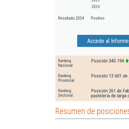
2023
2024
Resultado 2024
Positivo
Accede al Informe
Posición 340.194
Ranking
Nacional
Posición 13.601 de 
Ranking
Provincial
Posición 261 de Fab
Ranking
pastelería de larga 
Sectorial
Resumen de posiciones