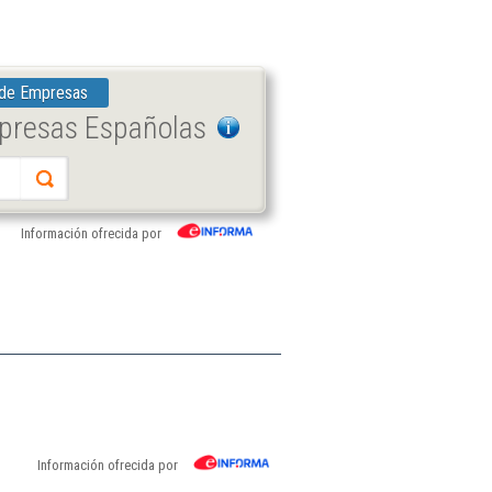
 de Empresas
mpresas Españolas
Información ofrecida por
Información ofrecida por