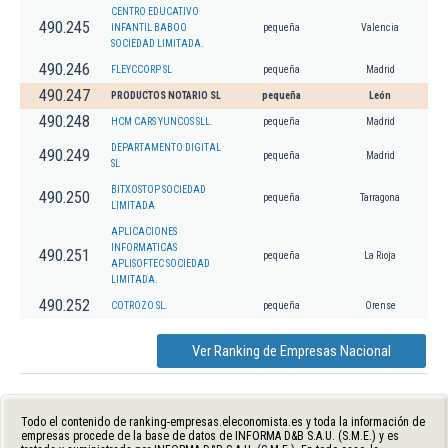
CENTRO EDUCATIVO
490.245
INFANTIL BABOO
pequeña
Valencia
SOCIEDAD LIMITADA.
490.246
FLEYCCORP SL
pequeña
Madrid
490.247
PRODUCTOS NOTARIO SL
pequeña
León
490.248
HCM CARS YUNCOS SLL.
pequeña
Madrid
DEPARTAMENTO DIGITAL
490.249
pequeña
Madrid
SL
BITXOSTOP SOCIEDAD
490.250
pequeña
Tarragona
LIMITADA
APLICACIONES
INFORMATICAS
490.251
pequeña
La Rioja
APLISOFTEC SOCIEDAD
LIMITADA.
490.252
COTROZO SL.
pequeña
Orense
Ver Ranking de Empresas Nacional
Todo el contenido de ranking-empresas.eleconomista.es y toda la información de
empresas procede de la base de datos de INFORMA D&B S.A.U. (S.M.E.) y es