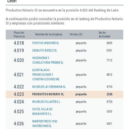
León
Productos Notario Sl se encuentra en la posición 4.023 del Ranking de León.
A continuación podrá consultar la posición en el ranking de Productos Notario
Sl y empresas con posiciones similares:
Posición
Sector
Nombre de la empresa
Ventas (€)
Provincia
Actividad
4.018
POSITIVE ASESORES SL
pequeña
6920
4.019
DESAUTO BIERZO SL
pequeña
9531
INGENIERIA Y
4.020
pequeña
7112
CONSULTORIA PRISMA SL
QUINTALAGU
4.021
PROMOCIONES Y
pequeña
6812
CONSTRUCCIONES SRL
4.022
MUEBLES LA ORENSANA SL
pequeña
4755
4.023
PRODUCTOS NOTARIO SL
pequeña
2226
4.024
MUEBLES VILLAFER S.L.
pequeña
4755
HOTEL VILLA DE
4.025
pequeña
5510
BENAVENTE S.L.
MARTESYTRECE 1962
4.026
pequeña
6421
INVERSIONES SL.