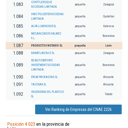
CONTFLEXDIQUE
1.083
pequeña
Zaragoza
SOCIEDAD LIMITADA.
HMC POLIESTER SOCIEDAD
1.084
pequeña
Castellon
LIMITADA.
1.085
ALFA LUMINOSOS SL
pequeña
Valencia
MECANIZADOS VALMEC
1.086
pequeña
Barcelona
S.L.
1.087
PRODUCTOS NOTARIO SL
pequeña
León
1.088
BARATIJAS RUIZ SL
pequeña
Zaragoza
RE MOTORSPORTS
1.089
INVESTMENT SOCIEDAD
pequeña
Barcelona
LIMITADA.
1.090
ERUM PACKAGING SL.
pequeña
Alicante
1.091
TACOSAX SL
pequeña
Alicante
INGENIERIA DEL PLASTICO
1.092
pequeña
Toledo
SL
Ver Ranking de Empresas del CNAE 2226
Posición 4.023
en la provincia de