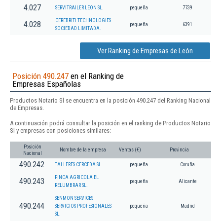
4.027
SERVITRAILER LEON SL.
pequeña
7739
CEREBRITI TECHNOLOGIES
4.028
pequeña
6391
SOCIEDAD LIMITADA.
Ver Ranking de Empresas de León
Posición 490.247
en el Ranking de
Empresas Españolas
Productos Notario Sl se encuentra en la posición 490.247 del Ranking Nacional
de Empresas.
A continuación podrá consultar la posición en el ranking de Productos Notario
Sl y empresas con posiciones similares:
Posición
Nombre de la empresa
Ventas (€)
Provincia
Nacional
490.242
TALLERES CERCEDA SL
pequeña
Coruña
FINCA AGRICOLA EL
490.243
pequeña
Alicante
RELUMBRAR SL.
SENMON SERVICES
490.244
SERVICIOS PROFESIONALES
pequeña
Madrid
SL.