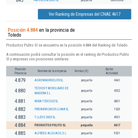
845
PAPERCOM 2009 SL
pequeña
Barcelona
Ver Ranking de Empresas del CNAE 4617
Posición 4.884
en la provincia de
Toledo
Productos Pulito Sl se encuentra en la posición 4.884 del Ranking de Toledo.
A continuación podrá consultar la posición en el ranking de Productos Pulito
Sl y empresas con posiciones similares:
Posición
Sector
Nombre de la empresa
Ventas (€)
Provincia
Actividad
4.879
AGROMADRIDEJOS SL.
pequeña
4661
TECHOS Y MOBILIARIO DE
4.880
pequeña
4332
MADERA S.L.
4.881
MIRA Y ESCOGE SL
pequeña
6831
4.882
PREFABRICADOS LUMA SL
pequeña
1520
4.883
T LLEVO 2003 SL
pequeña
4931
4.884
PRODUCTOS PULITO SL
pequeña
4617
4.885
ALFREDO ALGUACIL S.L.
pequeña
9531