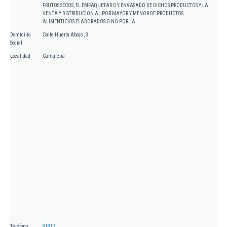
FRUTOS SECOS, EL EMPAQUETADO Y ENVASADO DE DICHOS PRODUCTOS Y LA
VENTA Y DISTRIBUCION AL POR MAYOR Y MENOR DE PRODUCTOS
ALIMENTICIOS ELABORADOS O NO POR LA
Domicilio
Calle Huerta Abajo , 3
Social
Localidad
Camarena
Teléfono
91817...