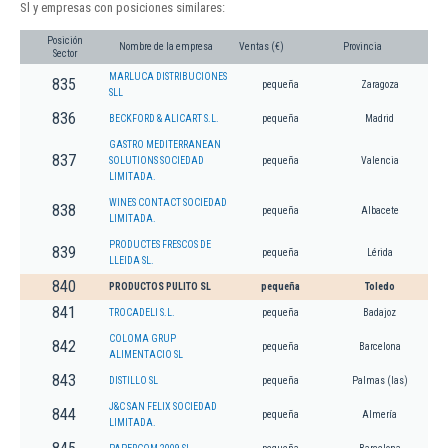
Sl y empresas con posiciones similares:
Posición
Nombre de la empresa
Ventas (€)
Provincia
Sector
MARLUCA DISTRIBUCIONES
835
pequeña
Zaragoza
SLL
836
BECKFORD & ALICART S.L.
pequeña
Madrid
GASTRO MEDITERRANEAN
837
SOLUTIONS SOCIEDAD
pequeña
Valencia
LIMITADA.
WINES CONTACT SOCIEDAD
838
pequeña
Albacete
LIMITADA.
PRODUCTES FRESCOS DE
839
pequeña
Lérida
LLEIDA SL.
840
PRODUCTOS PULITO SL
pequeña
Toledo
841
TROCADELI S.L.
pequeña
Badajoz
COLOMA GRUP
842
pequeña
Barcelona
ALIMENTACIO SL
843
DISTILLO SL
pequeña
Palmas (las)
J&C SAN FELIX SOCIEDAD
844
pequeña
Almería
LIMITADA.