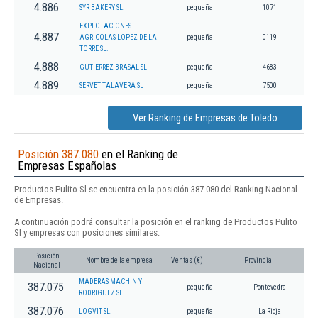
4.886
SYR BAKERY SL.
pequeña
1071
EXPLOTACIONES
4.887
AGRICOLAS LOPEZ DE LA
pequeña
0119
TORRE SL.
4.888
GUTIERREZ BRASAL SL
pequeña
4683
4.889
SERVET TALAVERA SL
pequeña
7500
Ver Ranking de Empresas de Toledo
Posición 387.080
en el Ranking de
Empresas Españolas
Productos Pulito Sl se encuentra en la posición 387.080 del Ranking Nacional
de Empresas.
A continuación podrá consultar la posición en el ranking de Productos Pulito
Sl y empresas con posiciones similares:
Posición
Nombre de la empresa
Ventas (€)
Provincia
Nacional
MADERAS MACHIN Y
387.075
pequeña
Pontevedra
RODRIGUEZ SL.
387.076
LOGVIT SL.
pequeña
La Rioja