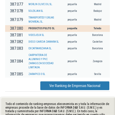
387.077
MORLIN OLIVE OIL SL.
pequeña
Madrid
387.078
SOLEXJAN SL
pequeña
Badajoz
TRANSPORTES Y GRUAS
387.079
pequeña
Madrid
MONREAL SL.
387.080
PRODUCTOS PULITO SL
pequeña
Toledo
387.081
VIDEOJEUX SL
pequeña
Barcelona
387.082
DIEGO GARCIA CAMARA SL
pequeña
Castellon
387.083
EXCATRANSZANA SL.
pequeña
Barcelona
CARPINTERIA DE
ALUMINIO Y PVC
387.084
pequeña
Zaragoza
ZARAGOZA SOCIEDAD
LIMITADA.
387.085
ZARAPICO 3 SL
pequeña
Sevilla
Ver Ranking de Empresas Nacional
Todo el contenido de ranking-empresas.eleconomista.es y toda la información de
empresas procede de la base de datos de INFORMA D&B S.A.U. (S.M.E.) y es
tratada y suministrada por INFORMA D&B S.A.U. (S.M.E.). En todo caso, la
información de empresas que proporcionamos debe ser tenida en cuenta sólo