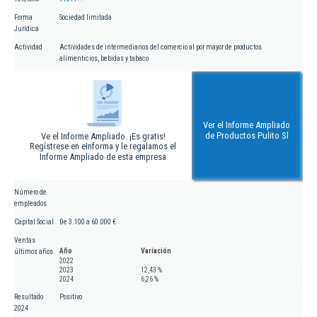
Forma
Sociedad limitada
Jurídica
Actividad
Actividades de intermediarios del comercio al por mayor de productos
alimenticios, bebidas y tabaco
Ver el Informe Ampliado
de Productos Pulito Sl
Ve el Informe Ampliado. ¡Es gratis!
Regístrese en eInforma y le regalamos el
Informe Ampliado de esta empresa
Número de
empleados
Capital Social
De 3.100 a 60.000 €
Ventas
Año
Variación
últimos años
2022
2023
12,43 %
2024
6,26 %
Resultado
Positivo
2024