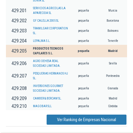
SONIA SL
SERVICIOS AGRICOLAS LA
429.201
pequeña
Murcia
APARECIDA SL
429.202
GF CALELLA 2005 SL
pequeña
Barcelona
TRAMILGAR CORPORATION
429.203
pequeña
Baleares
SL.
429.204
LEPALMA S.L.
pequeña
Tenerife
PRODUCTOS TECNICOS
429.205
pequeña
Madrid
CAPILARES S.L.
AGRO DEHESA REAL
429.206
pequeña
Sevilla
SOCIEDAD LIMITADA.
PESQUERIAS HERMANOS HJ
429.207
pequeña
Pontevedra
SL.
INVERSIONES GOURMET
429.208
pequeña
Granada
SOCIEDAD LIMITADA.
429.209
CAMBER & BERCAM SL.
pequeña
Madrid
429.210
MAGOBAR SLL
pequeña
Córdoba
Ver Ranking de Empresas Nacional