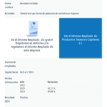
Forma
Sociedad limitada
Jurídica
Actividad
Comercio al por menor de productos de cosmética e higiene
Ver el Informe Ampliado de
Productos Tecnicos Capilares
Ve el Informe Ampliado. ¡Es gratis!
Regístrese en eInforma y le
S.l.
regalamos el Informe Ampliado de
esta empresa
Número de
empleados
Capital Social
De 0 a 3.100 €
Ventas
Año
Variación
últimos años
2022
2023
-62,11 %
2024
-84,88 %
Resultado
Positivo
2024