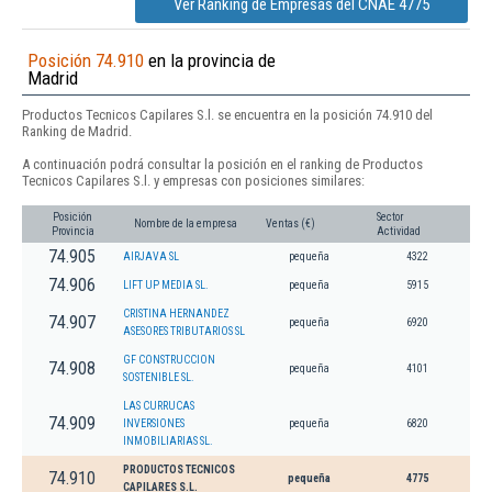
Ver Ranking de Empresas del CNAE 4775
Posición 74.910
en la provincia de
Madrid
Productos Tecnicos Capilares S.l. se encuentra en la posición 74.910 del
Ranking de Madrid.
A continuación podrá consultar la posición en el ranking de Productos
Tecnicos Capilares S.l. y empresas con posiciones similares:
Posición
Sector
Nombre de la empresa
Ventas (€)
Provincia
Actividad
74.905
AIRJAVA SL
pequeña
4322
74.906
LIFT UP MEDIA SL.
pequeña
5915
CRISTINA HERNANDEZ
74.907
pequeña
6920
ASESORES TRIBUTARIOS SL
GF CONSTRUCCION
74.908
pequeña
4101
SOSTENIBLE SL.
LAS CURRUCAS
74.909
INVERSIONES
pequeña
6820
INMOBILIARIAS SL.
PRODUCTOS TECNICOS
74.910
pequeña
4775
CAPILARES S.L.