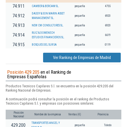
74.911
CAMBER & BERCAM SL.
pequeña
4755
DADDY & SON MARIN ASSET
74.912
pequeña
6920
MANAGEMENT SL.
74.913
NEW CM CONSULTORES SL.
pequeña
6920
RUIZ & DOMENECH
74.914
pequeña
6619
ESTUDIOS FINANCIEROS SL.
74.915
BOSQUES DEL SUR SA
pequeña
0119
Ver Ranking de Empresas de Madrid
Posición 429.205
en el Ranking de
Empresas Españolas
Productos Tecnicos Capilares S.l. se encuentra en la posición 429.205 del
Ranking Nacional de Empresas.
A continuación podrá consultar la posición en el ranking de Productos
Tecnicos Capilares S.l. y empresas con posiciones similares:
Posición
Nombre de la empresa
Ventas (€)
Provincia
Nacional
TRANSPORTES ANGEL Y
429.200
pequeña
Toledo