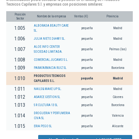
Tecnicos Capilares S.l. y empresas con posiciones similares:
Posición
Nombre de la empresa
Ventas (€)
Provincia
Sector
ALBORADA BEAUTY CARE
1.005
pequeña
Madrid
SL.
1.006
JULIA NIETO 264481 SL.
pequeña
Madrid
ALOE INFO CENTER
1.007
pequeña
Palmas (las)
SOCIEDAD LIMITADA.
1.008
COMERCIAL JUCAMO S.L.
pequeña
Madrid
1.009
PARAFARMACIA RUIZ SL
pequeña
Barcelona
PRODUCTOS TECNICOS
1.010
pequeña
Madrid
CAPILARES S.L.
1.011
NAILS & MAKE UP SL.
pequeña
Madrid
1.012
ASARCE GESTION SL
pequeña
Cáceres
1.013
S R CULTURA 13 SL
pequeña
Barcelona
DROGUERIA Y PERFUMERIA
1.014
pequeña
Valencia
CIVA SL
1.015
ERIA PEGO SL
pequeña
Alicante