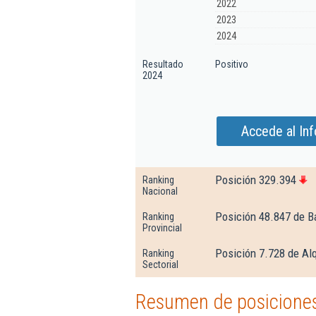
2022
2023
2024
Resultado
Positivo
2024
Accede al In
Posición 329.394
Ranking
Nacional
Posición 48.847 de B
Ranking
Provincial
Posición 7.728 de Alq
Ranking
Sectorial
Resumen de posiciones