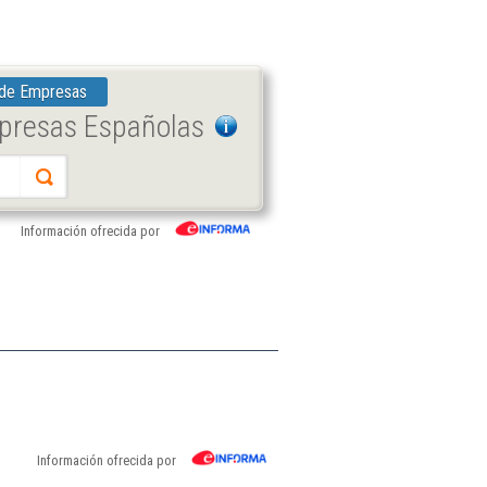
 de Empresas
mpresas Españolas
Información ofrecida por
Información ofrecida por