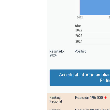
2022
Año
2022
2023
2024
Resultado
Positivo
2024
Accede al Informe amplia
En In
Posición 196.838
Ranking
Nacional