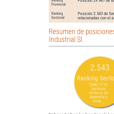
Posición 29.987 de B
Ranking
Provincial
Posición 2.543 de Ser
Ranking
relacionadas con el 
Sectorial
Resumen de posiciones
Industrial Sl.
2.543
Ranking Secto
CNAE 7112:
Servicios
técnicos de
ingeniería y
otras ...