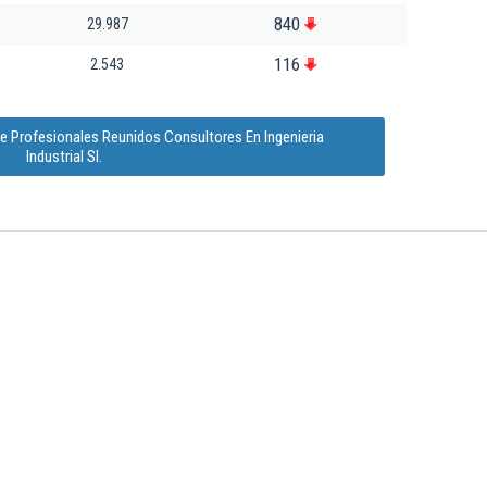
840
29.987
116
2.543
e Profesionales Reunidos Consultores En Ingenieria
Industrial Sl.