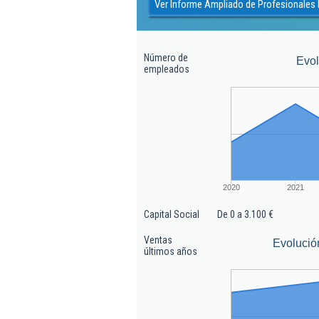
Ver Informe Ampliado de Profesionales R
Número de
Evo
empleados
2020
2021
Capital Social
De 0 a 3.100 €
Ventas
Evolució
últimos años