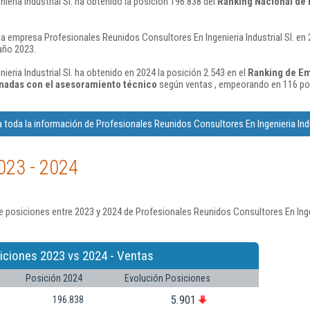
eria Industrial Sl. ha obtenido la posición 196.838 del
Ranking Nacional de
a empresa Profesionales Reunidos Consultores En Ingenieria Industrial Sl. en 
año 2023.
eria Industrial Sl. ha obtenido en 2024 la posición 2.543 en el
Ranking de Em
ionadas con el asesoramiento técnico
según ventas , empeorando en 116 pos
 toda la información de Profesionales Reunidos Consultores En Ingenieria Indus
023 - 2024
 posiciones entre 2023 y 2024 de Profesionales Reunidos Consultores En Ingeni
iciones 2023 vs 2024 - Ventas
Posición 2024
Evolución Posiciones
5.901
196.838