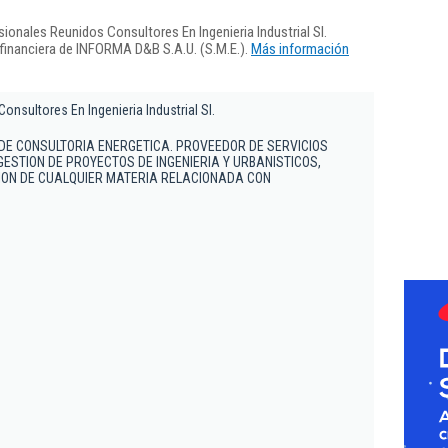
ionales Reunidos Consultores En Ingenieria Industrial Sl.
 financiera de INFORMA D&B S.A.U. (S.M.E.).
Más información
nsultores En Ingenieria Industrial Sl.
S DE CONSULTORIA ENERGETICA. PROVEEDOR DE SERVICIOS
GESTION DE PROYECTOS DE INGENIERIA Y URBANISTICOS,
ION DE CUALQUIER MATERIA RELACIONADA CON
1