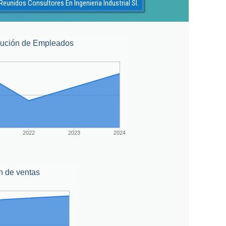
eunidos Consultores En Ingenieria Industrial Sl.
lución de Empleados
2022
2023
2024
n de ventas