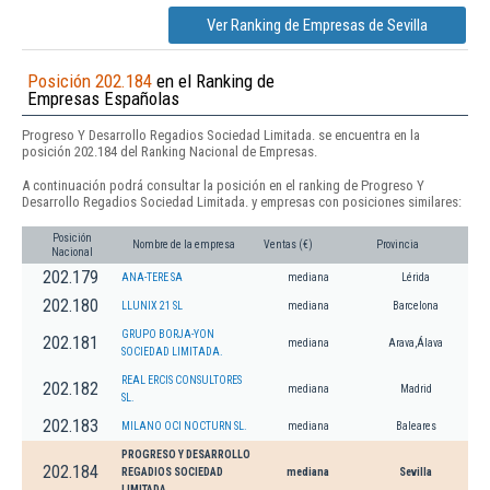
Ver Ranking de Empresas de Sevilla
Posición 202.184
en el Ranking de
Empresas Españolas
Progreso Y Desarrollo Regadios Sociedad Limitada. se encuentra en la
posición 202.184 del Ranking Nacional de Empresas.
A continuación podrá consultar la posición en el ranking de Progreso Y
Desarrollo Regadios Sociedad Limitada. y empresas con posiciones similares:
Posición
Nombre de la empresa
Ventas (€)
Provincia
Nacional
202.179
ANA-TERE SA
mediana
Lérida
202.180
LLUNIX 21 SL
mediana
Barcelona
GRUPO BORJA-YON
202.181
mediana
Arava,Álava
SOCIEDAD LIMITADA.
REAL ERCIS CONSULTORES
202.182
mediana
Madrid
SL.
202.183
MILANO OCI NOCTURN SL.
mediana
Baleares
PROGRESO Y DESARROLLO
202.184
REGADIOS SOCIEDAD
mediana
Sevilla
LIMITADA.