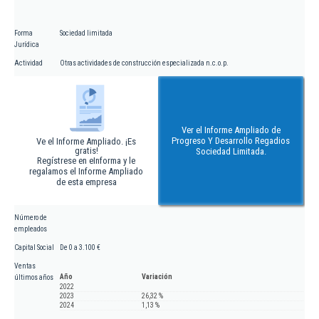
Forma
Sociedad limitada
Jurídica
Actividad
Otras actividades de construcción especializada n.c.o.p.
Ver el Informe Ampliado de
Progreso Y Desarrollo Regadios
Ve el Informe Ampliado. ¡Es
gratis!
Sociedad Limitada.
Regístrese en eInforma y le
regalamos el Informe Ampliado
de esta empresa
Número de
empleados
Capital Social
De 0 a 3.100 €
Ventas
Año
Variación
últimos años
2022
2023
26,32 %
2024
1,13 %