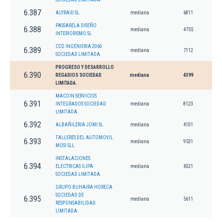
6.387
ALYRAID SL
mediana
6811
PASSARELA DISEÑO
6.388
mediana
4755
INTERIORISMO SL
CO2 INGENIERIA 2060
6.389
mediana
7112
SOCIEDAD LIMITADA.
PROGRESO Y DESARROLLO
6.390
REGADIOS SOCIEDAD
mediana
4399
LIMITADA.
MACOIN SERVICIOS
6.391
INTEGRADOS SOCIEDAD
mediana
8123
LIMITADA
6.392
ALBAÑILERIA JOMI SL
mediana
4101
TALLERES DEL AUTOMOVIL
6.393
mediana
9531
MOSI SLL
INSTALACIONES
6.394
ELECTRICAS ILIPA
mediana
4321
SOCIEDAD LIMITADA.
GRUPO BUHAIRA HORECA
SOCIEDAD DE
6.395
mediana
5611
RESPONSABILIDAD
LIMITADA.