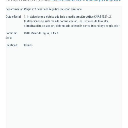
Denominación
Progreso Y Desarrollo Regadios Sociedad Limitada.
Objeto Social
1. Instalaciones eléctricas de baja y media tensión -código CNAE 4321-. 2.
Instalaciones de sistemas de comunicación, industriales, de frío calor,
climatización, extracción, sistemas de detección contra incendio y energía solar
Domicilio
Calle Paseo del agua , NAV 6
Social
Localidad
Brenes