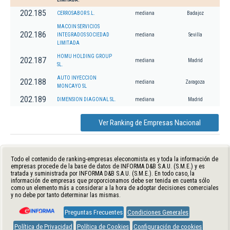
202.185
CERROSABOR S.L.
mediana
Badajoz
MACOIN SERVICIOS
202.186
INTEGRADOS SOCIEDAD
mediana
Sevilla
LIMITADA
HOMU HOLDING GROUP
202.187
mediana
Madrid
SL.
AUTO INYECCION
202.188
mediana
Zaragoza
MONCAYO SL
202.189
DIMENSION DIAGONAL SL.
mediana
Madrid
Ver Ranking de Empresas Nacional
Todo el contenido de ranking-empresas.eleconomista.es y toda la información de
empresas procede de la base de datos de INFORMA D&B S.A.U. (S.M.E.) y es
tratada y suministrada por INFORMA D&B S.A.U. (S.M.E.). En todo caso, la
información de empresas que proporcionamos debe ser tenida en cuenta sólo
como un elemento más a considerar a la hora de adoptar decisiones comerciales
y no debe por tanto determinar las mismas.
Preguntas Frecuentes
Condiciones Generales
Política de Privacidad
Política de Cookies
Configuración de cookies