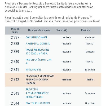
Progreso Y Desarrollo Regadios Sociedad Limitada. se encuentra en la
posición 2.342 del Ranking del sector Otras actividades de construcción
especializada n.c.o.p..
A continuación podrá consultar la posición en el ranking de Progreso Y
Desarrollo Regadios Sociedad Limitada. y empresas con posiciones similares:
Posición
Nombre de la empresa
Ventas (€)
Provincia
Sector
2.337
CONSAN PISCINAS SL
mediana
Castellon
2.338
ADYSEP SOLUCIONES SL.
mediana
Madrid
POVILL KN INDUSTRIES
2.339
mediana
Tarragona
SOCIEDAD LIMITADA.
RAMON CAÑA PANTOJA
2.340
mediana
Madrid
SL
2.341
MARC SPORT SL
mediana
Barcelona
PROGRESO Y DESARROLLO
2.342
REGADIOS SOCIEDAD
mediana
Sevilla
LIMITADA.
PROYECTOS
2.343
ACONDICIONADOS DE
mediana
Barcelona
CERDANYOLA SL
2.344
ERAITEK SOLUCIONES SL
mediana
Gipuzkoa