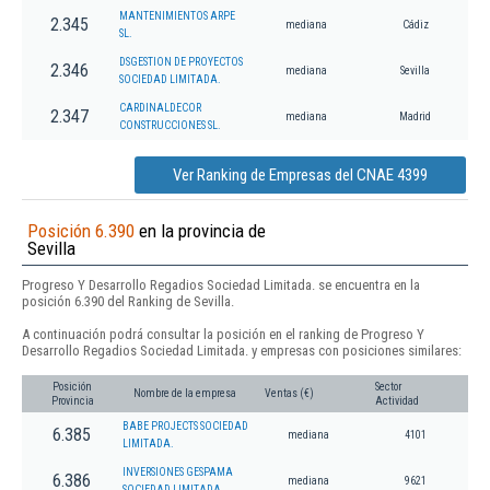
MANTENIMIENTOS ARPE
2.345
mediana
Cádiz
SL.
DSGESTION DE PROYECTOS
2.346
mediana
Sevilla
SOCIEDAD LIMITADA.
CARDINALDECOR
2.347
mediana
Madrid
CONSTRUCCIONES SL.
Ver Ranking de Empresas del CNAE 4399
Posición 6.390
en la provincia de
Sevilla
Progreso Y Desarrollo Regadios Sociedad Limitada. se encuentra en la
posición 6.390 del Ranking de Sevilla.
A continuación podrá consultar la posición en el ranking de Progreso Y
Desarrollo Regadios Sociedad Limitada. y empresas con posiciones similares:
Posición
Sector
Nombre de la empresa
Ventas (€)
Provincia
Actividad
BABE PROJECTS SOCIEDAD
6.385
mediana
4101
LIMITADA.
INVERSIONES GESPAMA
6.386
mediana
9621
SOCIEDAD LIMITADA.