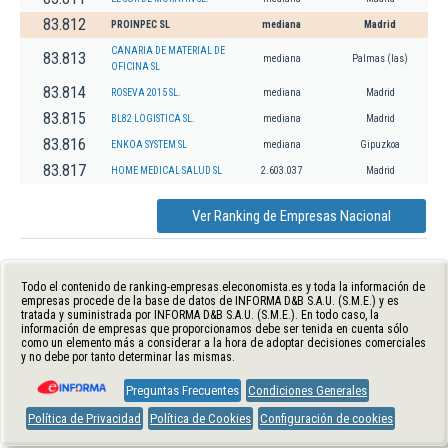
83.812
PROINPEC SL
mediana
Madrid
CANARIA DE MATERIAL DE
83.813
mediana
Palmas (las)
OFICINA SL
83.814
ROSEVA 2015 SL.
mediana
Madrid
83.815
BL82 LOGISTICA SL.
mediana
Madrid
83.816
ENKOA SYSTEM SL
mediana
Gipuzkoa
83.817
HOME MEDICAL SALUD SL
2.603.037
Madrid
Ver Ranking de Empresas Nacional
Todo el contenido de ranking-empresas.eleconomista.es y toda la información de
empresas procede de la base de datos de INFORMA D&B S.A.U. (S.M.E.) y es
tratada y suministrada por INFORMA D&B S.A.U. (S.M.E.). En todo caso, la
información de empresas que proporcionamos debe ser tenida en cuenta sólo
como un elemento más a considerar a la hora de adoptar decisiones comerciales
y no debe por tanto determinar las mismas.
Preguntas Frecuentes
Condiciones Generales
Política de Privacidad
Política de Cookies
Configuración de cookies