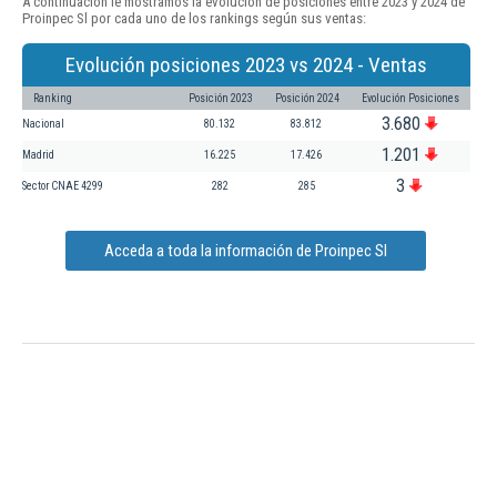
A continuación le mostramos la evolución de posiciones entre 2023 y 2024 de
Proinpec Sl por cada uno de los rankings según sus ventas:
Evolución posiciones 2023 vs 2024 - Ventas
Ranking
Posición 2023
Posición 2024
Evolución Posiciones
3.680
Nacional
80.132
83.812
1.201
Madrid
16.225
17.426
3
Sector CNAE 4299
282
285
Acceda a toda la información de Proinpec Sl