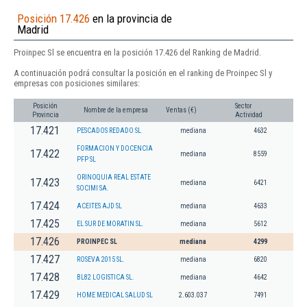
Posición 17.426
en la provincia de
Madrid
Proinpec Sl se encuentra en la posición 17.426 del Ranking de Madrid.
A continuación podrá consultar la posición en el ranking de Proinpec Sl y
empresas con posiciones similares:
Posición
Sector
Nombre de la empresa
Ventas (€)
Provincia
Actividad
17.421
PESCADOS REDADO SL
mediana
4632
FORMACION Y DOCENCIA
17.422
mediana
8559
PFP SL
ORINOQUIA REAL ESTATE
17.423
mediana
6421
SOCIMI SA.
17.424
ACEITES AJD SL
mediana
4633
17.425
EL SUR DE MORATIN SL.
mediana
5612
17.426
PROINPEC SL
mediana
4299
17.427
ROSEVA 2015 SL.
mediana
6820
17.428
BL82 LOGISTICA SL.
mediana
4642
17.429
HOME MEDICAL SALUD SL
2.603.037
7491