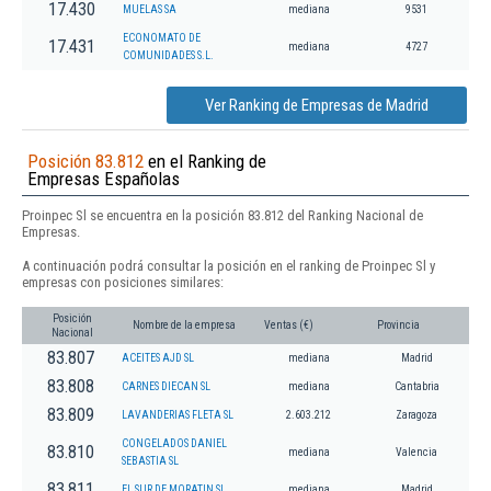
17.430
MUELAS SA
mediana
9531
ECONOMATO DE
17.431
mediana
4727
COMUNIDADES S.L.
Ver Ranking de Empresas de Madrid
Posición 83.812
en el Ranking de
Empresas Españolas
Proinpec Sl se encuentra en la posición 83.812 del Ranking Nacional de
Empresas.
A continuación podrá consultar la posición en el ranking de Proinpec Sl y
empresas con posiciones similares:
Posición
Nombre de la empresa
Ventas (€)
Provincia
Nacional
83.807
ACEITES AJD SL
mediana
Madrid
83.808
CARNES DIECAN SL
mediana
Cantabria
83.809
LAVANDERIAS FLETA SL
2.603.212
Zaragoza
CONGELADOS DANIEL
83.810
mediana
Valencia
SEBASTIA SL
83.811
EL SUR DE MORATIN SL.
mediana
Madrid