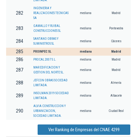
LIMITADA.
INGENIERIA Y
282
REALIZACIONES TECNICAS
mediana
Madrid
SA
GAMALLO Y RUIBAL
283
mediana
Pontevedra
CONSTRUCCIONES SL
SANTANO OBRAS Y
284
mediana
Cáceres
SUMINISTROS SL
285
PROINPEC SL
mediana
Madrid
286
PROCAL 2007 S.L.
mediana
Madrid
MAR EDIFICACION Y
287
mediana
Madrid
GESTION DEL NORTE SL.
JEFCON OBRAS SOCIEDAD
288
mediana
Almería
LIMITADA.
INSOLMAN 2019 SOCIEDAD
289
mediana
Albacete
LIMITADA.
ALVIA CONSTRUCCION Y
290
URBANIZACION,
mediana
Ciudad Real
SOCIEDAD LIMITADA.
Ver Ranking de Empresas del CNAE 4299