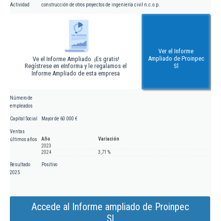
Actividad
construcción de otros proyectos de ingeniería civil n.c.o.p.
Ver el Informe
Ampliado de Proinpec
Ve el Informe Ampliado. ¡Es gratis!
Regístrese en eInforma y le regalamos el
Sl
Informe Ampliado de esta empresa
Número de
empleados
Capital Social
Mayor de 60.000 €
Ventas
Año
Variación
últimos años
2023
2024
3,71 %
Resultado
Positivo
2025
Accede al Informe ampliado de Proinpec
Sl