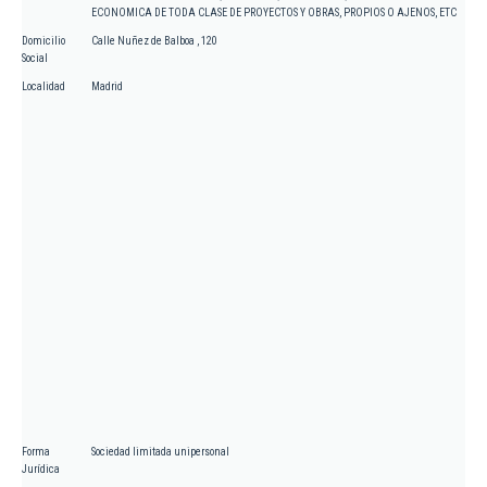
ECONOMICA DE TODA CLASE DE PROYECTOS Y OBRAS, PROPIOS O AJENOS, ETC
Domicilio
Calle Nuñez de Balboa , 120
Social
Localidad
Madrid
Forma
Sociedad limitada unipersonal
Jurídica