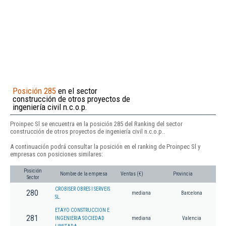
Posición 285
en el sector
construcción de otros proyectos de
ingeniería civil n.c.o.p.
Proinpec Sl se encuentra en la posición 285 del Ranking del sector
construcción de otros proyectos de ingeniería civil n.c.o.p..
A continuación podrá consultar la posición en el ranking de Proinpec Sl y
empresas con posiciones similares:
Posición
Nombre de la empresa
Ventas (€)
Provincia
Sector
CROBISER OBRES I SERVEIS
280
mediana
Barcelona
SL.
ETAYO CONSTRUCCION E
281
INGENIERIA SOCIEDAD
mediana
Valencia