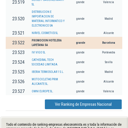
23.519
grande
Valencia
SL
DISTRIBUCION E
IMPORTACION DE
23.520
grande
Madrid
MATERIAL INFORMATICO Y
ELECTRONICO SA
23.521
NIRVEL COSMETICS SL
grande
Alicante
PROMOCION HOTELERA
23.522
grande
Barcelona
LAYETANA SA
23.523
IVI VIGO SL
grande
Pontevedra
CATHEDRAL TECH
23.524
grande
Sevilla
SOCIEDAD LIMITADA.
23.525
IBERIA TERMOSOLAR 1 S.L.
grande
Madrid
MOTOCICLETAS PRIM
23.526
grande
Alicante
ALICANTE SL.
23.527
OMNI EUROPE SL.
grande
Valencia
Ver Ranking de Empresas Nacional
Todo el contenido de ranking-empresas.eleconomista.es y toda la información de