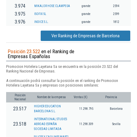
3.974
MIKALOR HOSE CLAMPS SA
grande
2594
3.975
ISOFIX SL
grande
2599
3.976
INDICE S.L.
grande
1812
Ver Ranking de Empresas de Barcelona
Posición 23.522
en el Ranking de
Empresas Españolas
Promocion Hotelera Layetana Sa se encuentra en la posición 23.522 del
Ranking Nacional de Empresas.
A continuación podrá consultar la posición en el ranking de Promocion
Hotelera Layetana Sa y empresas con posiciones similares:
Posición
Nombre de la empresa
Ventas (€)
Provincia
Nacional
HIGHER EDUCATION
23.517
11.298.795
Barcelona
BARCELONA S.L.
INTERNATIONAL STUDIES
23.518
ABROAD ESPAÑA
11.298.309
Sevilla
SOCIEDAD LIMITADA
SILICES Y CAOLINES MARTI