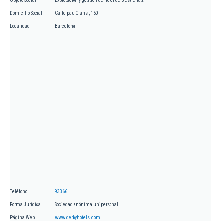
Objeto Social
Explotación y gestión de hotel de 5 estrellas.
Domicilio Social
Calle pau Claris , 150
Localidad
Barcelona
Teléfono
93366...
Forma Jurídica
Sociedad anónima unipersonal
Página Web
www.derbyhotels.com