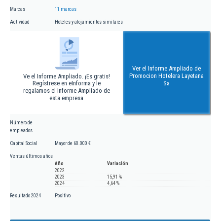
Marcas
11 marcas
Actividad
Hoteles y alojamientos similares
Ver el Informe Ampliado de
Promocion Hotelera Layetana
Ve el Informe Ampliado. ¡Es gratis!
Regístrese en eInforma y le
Sa
regalamos el Informe Ampliado de
esta empresa
Número de
empleados
Capital Social
Mayor de 60.000 €
Ventas últimos años
Año
Variación
2022
2023
15,91 %
2024
4,64 %
Resultado 2024
Positivo