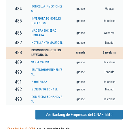
DONCELLA INVERSIONES
484
grande
Málaga
SL.
INVERSORA DE HOTELES
485
grande
Barcelona
URBANOS SL
MADEIRA SOCIEDAD
486
grande
Alicante
LIMITADA
487
HOTEL SANTO MAURO SL
grande
Madrid
PROMOCION HOTELERA
488
grande
Barcelona
LAYETANA SA
489
SANFE 1997 SA
grande
Barcelona
RENT2NDHOMETENERIFE
490
grande
Tenerife
SL.
491
A HOTELS SA
grande
Barcelona
492
GENERATOR BCN 1 SL
grande
Madrid
COMERCIAL BONANOVA
493
grande
Barcelona
SL
Ver Ranking de Empresas del CNAE 5510