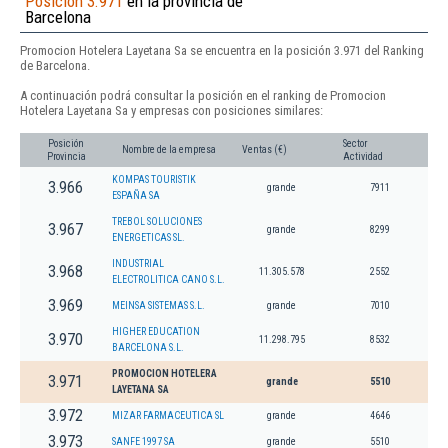
Posición 3.971
en la provincia de
Barcelona
Promocion Hotelera Layetana Sa se encuentra en la posición 3.971 del Ranking
de Barcelona.
A continuación podrá consultar la posición en el ranking de Promocion
Hotelera Layetana Sa y empresas con posiciones similares:
Posición
Sector
Nombre de la empresa
Ventas (€)
Provincia
Actividad
KOMPAS TOURISTIK
3.966
grande
7911
ESPAÑA SA
TREBOL SOLUCIONES
3.967
grande
8299
ENERGETICAS SL.
INDUSTRIAL
3.968
11.305.578
2552
ELECTROLITICA CANO S.L.
3.969
MEINSA SISTEMAS S.L.
grande
7010
HIGHER EDUCATION
3.970
11.298.795
8532
BARCELONA S.L.
PROMOCION HOTELERA
3.971
grande
5510
LAYETANA SA
3.972
MIZAR FARMACEUTICA SL
grande
4646
3.973
SANFE 1997 SA
grande
5510