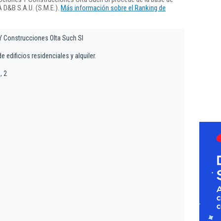
 D&B S.A.U. (S.M.E.).
Más información sobre el Ranking de
 Construcciones Olta Such Sl
 edificios residenciales y alquiler.
, 2