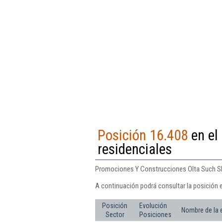
Posición 16.408
en el 
residenciales
Promociones Y Construcciones Olta Such Sl s
A continuación podrá consultar la posición 
Posición
Evolución
Nombre de la
Sector
Posiciones