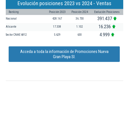
Evolución posiciones 2023 vs 2024 - Ventas
Ranking
Posición 2023
Posición 2024
Evolución Posiciones
391.437
Nacional
428.167
36.730
16.236
Alicante
17.338
1.102
4.999
Sector CNAE 6812
5.629
630
Acceda a toda la información de Promociones Nueva
Gran Playa Sl.