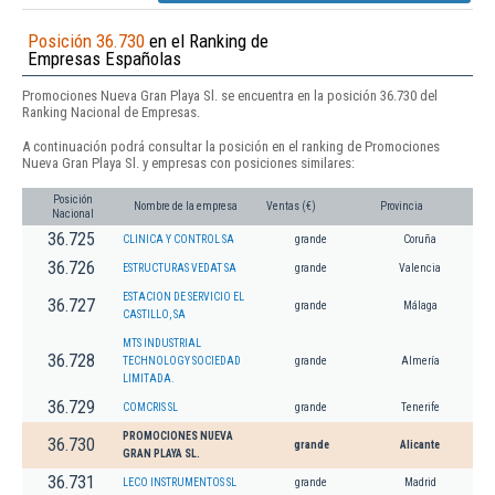
Posición 36.730
en el Ranking de
Empresas Españolas
Promociones Nueva Gran Playa Sl. se encuentra en la posición 36.730 del
Ranking Nacional de Empresas.
A continuación podrá consultar la posición en el ranking de Promociones
Nueva Gran Playa Sl. y empresas con posiciones similares:
Posición
Nombre de la empresa
Ventas (€)
Provincia
Nacional
36.725
CLINICA Y CONTROL SA
grande
Coruña
36.726
ESTRUCTURAS VEDAT SA
grande
Valencia
ESTACION DE SERVICIO EL
36.727
grande
Málaga
CASTILLO, SA
MTS INDUSTRIAL
36.728
TECHNOLOGY SOCIEDAD
grande
Almería
LIMITADA.
36.729
COMCRIS SL
grande
Tenerife
PROMOCIONES NUEVA
36.730
grande
Alicante
GRAN PLAYA SL.
36.731
LECO INSTRUMENTOS SL
grande
Madrid