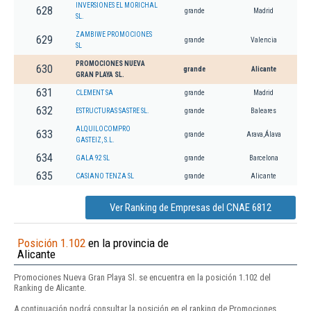
INVERSIONES EL MORICHAL
628
grande
Madrid
SL.
ZAMBIWE PROMOCIONES
629
grande
Valencia
SL
PROMOCIONES NUEVA
630
grande
Alicante
GRAN PLAYA SL.
631
CLEMENT SA
grande
Madrid
632
ESTRUCTURAS SASTRE SL.
grande
Baleares
ALQUILOCOMPRO
633
grande
Arava,Álava
GASTEIZ, S.L.
634
GALA 92 SL
grande
Barcelona
635
CASIANO TENZA SL
grande
Alicante
Ver Ranking de Empresas del CNAE 6812
Posición 1.102
en la provincia de
Alicante
Promociones Nueva Gran Playa Sl. se encuentra en la posición 1.102 del
Ranking de Alicante.
A continuación podrá consultar la posición en el ranking de Promociones