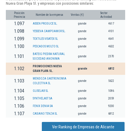
Nueva Gran Playa Sl. y empresas con posiciones similares:
Posición
Sector
Nombre de la empresa
Ventas (€)
Provincia
Actividad
1.097
ASSEN PRODUCE SL.
grande
4617
1.098
YESSEVA CAMPOAMOR SL.
grande
4101
1.099
TEXTILES VISATEX SL
grande
4641
1.100
PESCADOS MOLTO SL
grande
4632
BATEIG PIEDRA NATURAL
1.101
grande
2370
SOCIEDAD ANONIMA
PROMOCIONES NUEVA
1.102
grande
6812
GRAN PLAYA SL.
MENDOZA GASTRONOMIA
1.103
grande
5622
COLECTIVA SL
1.104
GLISELAB SL
grande
1086
1.105
SYNTHELAST SA
grande
2059
1.106
FENIX DENIA SA
grande
9200
1.107
CASIANO TENZA SL
grande
6812
Ver Ranking de Empresas de Alicante