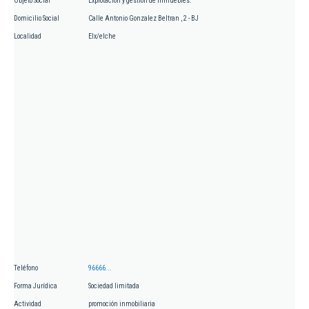
Objeto Social
Explotación y gestión de inmuebles.
Domicilio Social
Calle Antonio Gonzalez Beltran , 2 - BJ
Localidad
Elx/elche
Teléfono
96666...
Forma Jurídica
Sociedad limitada
Actividad
promoción inmobiliaria