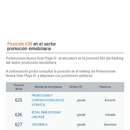
Posición 630
en el sector
promoción inmobiliaria
Promociones Nueva Gran Playa Sl. se encuentra en la posición 630 del Ranking
del sector promoción inmobiliaria.
A continuación podrá consultar la posición en el ranking de Promociones
Nueva Gran Playa Sl. y empresas con posiciones similares:
Posición
Nombre de la empresa
Ventas (€)
Provincia
Sector
PROMOCIONES Y
625
CONSTRUCCIONES AVILES
grande
Alicante
VICENTE SL
RETAIL PARK SOCIEDAD
626
grande
Granada
LIMITADA
627
CENORMA SL
grande
Barcelona