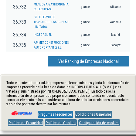
MENDOZA GASTRONOMIA
36.732
grande
Alicante
COLECTIVA SL
ISECO SERVICIOS
36.733
TECNOLOGICOS SOCIEDAD
grande
Valencia
LIMITADA.
36.734
INGEGASIL SL.
grande
Madrid
APIMET CONSTRUCCIONES
36.735
grande
Badajoz
AUTOPORTANTES S.L.
Ver Ranking de Empresas Nacional
Todo el contenido de ranking-empresas.eleconomista.es y toda la información de
empresas procede de la base de datos de INFORMA D&B S.A.U. (S.M.E.) y es
tratada y suministrada por INFORMA D&B S.A.U. (S.M.E.). En todo caso, la
información de empresas que proporcionamos debe ser tenida en cuenta sólo
como un elemento más a considerar a la hora de adoptar decisiones comerciales
y no debe por tanto determinar las mismas.
Preguntas Frecuentes
Condiciones Generales
Política de Privacidad
Política de Cookies
Configuración de cookies