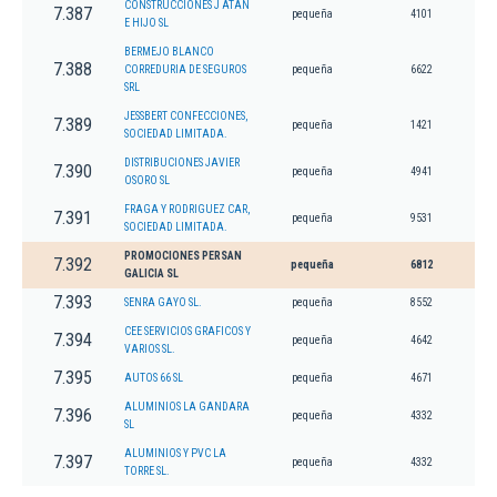
CONSTRUCCIONES J ATAN
7.387
pequeña
4101
E HIJO SL
BERMEJO BLANCO
7.388
CORREDURIA DE SEGUROS
pequeña
6622
SRL
JESSBERT CONFECCIONES,
7.389
pequeña
1421
SOCIEDAD LIMITADA.
DISTRIBUCIONES JAVIER
7.390
pequeña
4941
OSORO SL
FRAGA Y RODRIGUEZ CAR,
7.391
pequeña
9531
SOCIEDAD LIMITADA.
PROMOCIONES PERSAN
7.392
pequeña
6812
GALICIA SL
7.393
SENRA GAYO SL.
pequeña
8552
CEE SERVICIOS GRAFICOS Y
7.394
pequeña
4642
VARIOS SL.
7.395
AUTOS 66 SL
pequeña
4671
ALUMINIOS LA GANDARA
7.396
pequeña
4332
SL
ALUMINIOS Y PVC LA
7.397
pequeña
4332
TORRE SL.