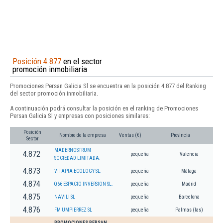
Posición 4.877
en el sector
promoción inmobiliaria
Promociones Persan Galicia Sl se encuentra en la posición 4.877 del Ranking
del sector promoción inmobiliaria.
A continuación podrá consultar la posición en el ranking de Promociones
Persan Galicia Sl y empresas con posiciones similares:
Posición
Nombre de la empresa
Ventas (€)
Provincia
Sector
MADERNOSTRUM
4.872
pequeña
Valencia
SOCIEDAD LIMITADA.
4.873
VITAPIA ECOLOGY SL.
pequeña
Málaga
4.874
Q66 ESPACIO INVERSION SL.
pequeña
Madrid
4.875
NAVILI SL
pequeña
Barcelona
4.876
FM UMPIERREZ SL
pequeña
Palmas (las)
PROMOCIONES PERSAN