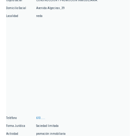
Objeto Social
CONSTRUCCION Y PROMOCION INMOBILIARIA.
Domicilio Social
Avenida Algeciras , 39
Localidad
neda
Teléfono
610.....
Forma Jurídica
Sociedad limitada
Actividad
promoción inmobiliaria