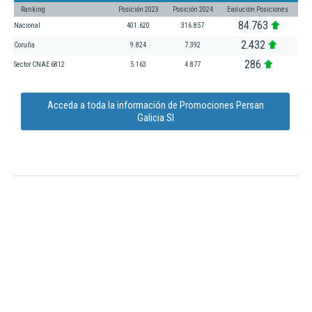
Ranking
Posición 2023
Posición 2024
Evolución Posiciones
84.763
Nacional
401.620
316.857
2.432
Coruña
9.824
7.392
286
Sector CNAE 6812
5.163
4.877
Acceda a toda la información de Promociones Persan
Galicia Sl