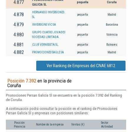
4.877
pequeña
Coruña
GALICIA SL
HERNANDO INVERSIONES
4.878
pequeña
Madrid
SL
4.879
INVERSIONS VIC SA
pequeña
Barcelona
GRUPO CUATRO JOVADES
4.880
pequeña
Valencia
SOCIEDAD LIMITADA.
4.881
CLUB VERNISSETA SL.
pequeña
Baleares
4.882
PROMOCIONES SAGLE SA
pequeña
Madrid
Ver Ranking de Empresas del CNAE 6812
Posición 7.392
en la provincia de
Coruña
Promociones Persan Galicia Sl se encuentra en la posición 7.392 del Ranking
de Coruña.
A continuación podrá consultar la posición en el ranking de Promociones
Persan Galicia Sl y empresas con posiciones similares:
Posición
Sector
Nombre de la empresa
Ventas (€)
Provincia
Actividad