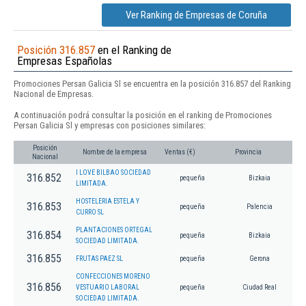
Ver Ranking de Empresas de Coruña
Posición 316.857
en el Ranking de
Empresas Españolas
Promociones Persan Galicia Sl se encuentra en la posición 316.857 del Ranking
Nacional de Empresas.
A continuación podrá consultar la posición en el ranking de Promociones
Persan Galicia Sl y empresas con posiciones similares:
Posición
Nombre de la empresa
Ventas (€)
Provincia
Nacional
I LOVE BILBAO SOCIEDAD
316.852
pequeña
Bizkaia
LIMITADA.
HOSTELERIA ESTELA Y
316.853
pequeña
Palencia
CURRO SL
PLANTACIONES ORTEGAL
316.854
pequeña
Bizkaia
SOCIEDAD LIMITADA.
316.855
FRUTAS PAEZ SL
pequeña
Gerona
CONFECCIONES MORENO
316.856
VESTUARIO LABORAL
pequeña
Ciudad Real
SOCIEDAD LIMITADA.