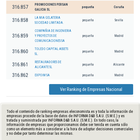
PROMOCIONES PERSAN
316.857
pequeña
Coruña
GALICIA SL
LA MIA GELATERIA
316.858
pequeña
Sevilla
SOCIEDAD LIMITADA.
COMPAÑIA DE INGENIERIA
316.859
Y PROYECTOS DE
pequeña
Madrid
COMUNICACIONES SA
TOLEDO CAPITAL ASSETS
316.860
pequeña
Madrid
SL.
RESTAURADORES DE
316.861
pequeña
Alicante
ALICANTE SL
316.862
EXPOIM SA
pequeña
Madrid
Ver Ranking de Empresas Nacional
Todo el contenido de ranking-empresas.eleconomista.es y toda la información de
empresas procede de la base de datos de INFORMA D&B S.A.U. (S.M.E.) y es
tratada y suministrada por INFORMA D&B S.A.U. (S.M.E.). En todo caso, la
información de empresas que proporcionamos debe ser tenida en cuenta sólo
como un elemento más a considerar a la hora de adoptar decisiones comerciales
y no debe por tanto determinar las mismas.