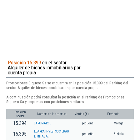
Posición 15.399
en el sector
Alquiler de bienes inmobiliarios por
cuenta propia
Promociones Siguero Sa se encuentra en la posición 15.399 del Ranking del
sector Alquiler de bienes inmobiliarios por cuenta propia.
A continuación podrá consultar la posición en el ranking de Promociones
Siguero Sa y empresas con posiciones similares:
Posición
Nombre de la empresa
Ventas (€)
Provincia
Sector
15.394
SARUMAR SL
pequeña
Málaga
ELARRA INVEST SOCIEDAD
15.395
pequeña
Bizkaia
LIMITADA.