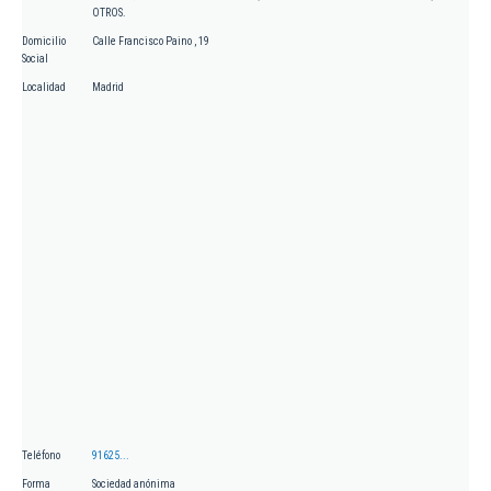
OTROS.
Domicilio
Calle Francisco Paino , 19
Social
Localidad
Madrid
Teléfono
91625...
Forma
Sociedad anónima