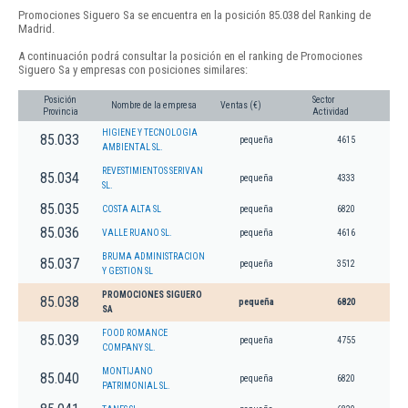
Promociones Siguero Sa se encuentra en la posición 85.038 del Ranking de
Madrid.
A continuación podrá consultar la posición en el ranking de Promociones
Siguero Sa y empresas con posiciones similares:
Posición
Sector
Nombre de la empresa
Ventas (€)
Provincia
Actividad
HIGIENE Y TECNOLOGIA
85.033
pequeña
4615
AMBIENTAL SL.
REVESTIMIENTOS SERIVAN
85.034
pequeña
4333
SL.
85.035
COSTA ALTA SL
pequeña
6820
85.036
VALLE RUANO SL.
pequeña
4616
BRUMA ADMINISTRACION
85.037
pequeña
3512
Y GESTION SL
PROMOCIONES SIGUERO
85.038
pequeña
6820
SA
FOOD ROMANCE
85.039
pequeña
4755
COMPANY SL.
MONTIJANO
85.040
pequeña
6820
PATRIMONIAL SL.