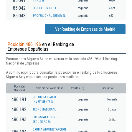
85.041
TANES SL
pequeña
6820
85.042
SLOUSLOUSLOU SL.
pequeña
4779
85.043
PROFESSIONAL SURVEY SL.
pequeña
6621
Ver Ranking de Empresas de Madrid
Posición 486.196
en el Ranking de
Empresas Españolas
Promociones Siguero Sa se encuentra en la posición 486.196 del Ranking
Nacional de Empresas.
A continuación podrá consultar la posición en el ranking de Promociones
Siguero Sa y empresas con posiciones similares:
Posición
Nombre de la empresa
Ventas (€)
Provincia
Nacional
COLUMBA DRACO
486.191
pequeña
Tenerife
INVESTMENTS SL.
486.192
TECNOMADERA SL
pequeña
Burgos
ITC INSTALACIONES DE
486.193
pequeña
Cádiz
SEGURIDAD SL.
BRUMA ADMINISTRACION
486.194
pequeña
Madrid