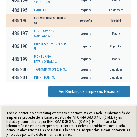
Y GESTION SL
486.195
FRIOGAN SL
pequeña
Pontevedra
PROMOCIONES SIGUERO
486.196
pequeña
Madrid
SA
FOOD ROMANCE
486.197
pequeña
Madrid
COMPANY SL.
INPERKAP GESTION 2018
486.198
pequeña
Gipuzkoa
SL.
MONTIJANO
486.199
pequeña
Madrid
PATRIMONIAL SL.
486.200
TRANSMMISSION 2014 SL.
pequeña
Barcelona
486.201
INFINITPUNT SL
pequeña
Barcelona
Ver Ranking de Empresas Nacional
Todo el contenido de ranking-empresas.eleconomista.es y toda la información de
empresas procede de la base de datos de INFORMA D&B S.A.U. (S.M.E.) y es
tratada y suministrada por INFORMA D&B S.A.U. (S.M.E.). En todo caso, la
información de empresas que proporcionamos debe ser tenida en cuenta sólo
como un elemento más a considerar a la hora de adoptar decisiones comerciales
y no debe por tanto determinar las mismas.