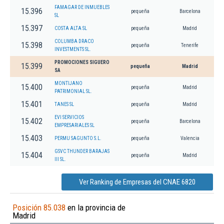
FAMAGAR DE INMUEBLES
15.396
pequeña
Barcelona
SL
15.397
COSTA ALTA SL
pequeña
Madrid
COLUMBA DRACO
15.398
pequeña
Tenerife
INVESTMENTS SL.
PROMOCIONES SIGUERO
15.399
pequeña
Madrid
SA
MONTIJANO
15.400
pequeña
Madrid
PATRIMONIAL SL.
15.401
TANES SL
pequeña
Madrid
EVI SERVICIOS
15.402
pequeña
Barcelona
EMPRESARIALES SL
15.403
PERMU SAGUNTO S.L.
pequeña
Valencia
GSVC THUNDER BARAJAS
15.404
pequeña
Madrid
III SL.
Ver Ranking de Empresas del CNAE 6820
Posición 85.038
en la provincia de
Madrid