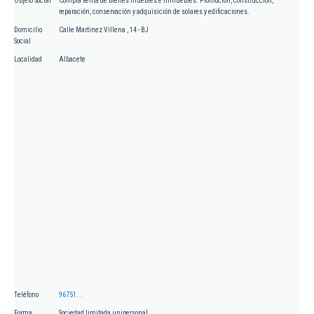
Objeto Social
Compra venta de bienes muebles e inmuebles. Promoción, construcción,
reparación, conservación y adquisición de solares y edificaciones.
Domicilio
Calle Martinez Villena , 14 - BJ
Social
Localidad
Albacete
Teléfono
96751...
Forma
Sociedad limitada unipersonal