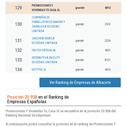
PROMOCIONES Y
129
grande
6812
VIVIENDAS TU CASA SL
COMPAÑIA DE
FERRALLISTAS DE MADRID Y
130
grande
2513
ZARAGOZA SOCIEDAD
LIMITADA
UNICHEM IBERICA
131
grande
2226
SOCIEDAD LIMITADA.
132
FRUTOS ORTEGA SA
grande
4631
INTERACTIVA FACILITY
133
grande
8121
SOCIEDAD LIMITADA.
134
SOFTPIEL SL
grande
4616
Ver Ranking de Empresas de Albacete
Posición 20.958
en el Ranking de
Empresas Españolas
Promociones Y Viviendas Tu Casa Sl se encuentra en la posición 20.958 del
Ranking Nacional de Empresas.
A continuación podrá consultar la posición en el ranking de Promociones Y