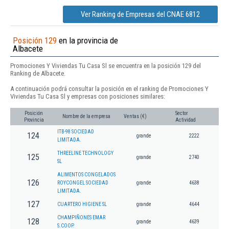
Ver Ranking de Empresas del CNAE 6812
Posición 129
en la provincia de
Albacete
Promociones Y Viviendas Tu Casa Sl se encuentra en la posición 129 del
Ranking de Albacete.
A continuación podrá consultar la posición en el ranking de Promociones Y
Viviendas Tu Casa Sl y empresas con posiciones similares:
Posición
Sector
Nombre de la empresa
Ventas (€)
Provincia
Actividad
ITB-98 SOCIEDAD
124
grande
2222
LIMITADA.
THREELINE TECHNOLOGY
125
grande
2740
SL
ALIMENTOS CONGELADOS
126
ROYCONGEL SOCIEDAD
grande
4638
LIMITADA.
127
CUARTERO HIGIENE SL
grande
4644
CHAMPIÑONES EMAR
128
grande
4639
S.COOP.