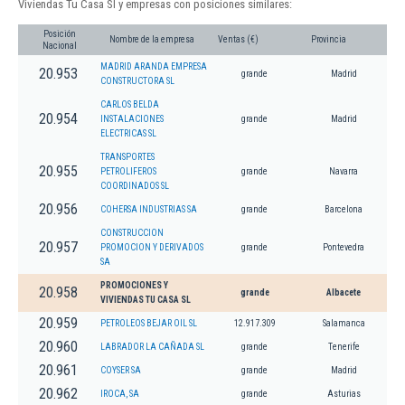
Viviendas Tu Casa Sl y empresas con posiciones similares:
Posición
Nombre de la empresa
Ventas (€)
Provincia
Nacional
MADRID ARANDA EMPRESA
20.953
grande
Madrid
CONSTRUCTORA SL
CARLOS BELDA
20.954
INSTALACIONES
grande
Madrid
ELECTRICAS SL
TRANSPORTES
20.955
PETROLIFEROS
grande
Navarra
COORDINADOS SL
20.956
COHERSA INDUSTRIAS SA
grande
Barcelona
CONSTRUCCION
20.957
PROMOCION Y DERIVADOS
grande
Pontevedra
SA
PROMOCIONES Y
20.958
grande
Albacete
VIVIENDAS TU CASA SL
20.959
PETROLEOS BEJAR OIL SL
12.917.309
Salamanca
20.960
LABRADOR LA CAÑADA SL
grande
Tenerife
20.961
COYSER SA
grande
Madrid
20.962
IROCA, SA
grande
Asturias