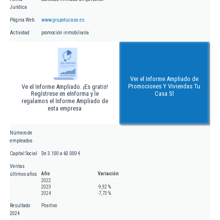
Jurídica
Página Web
www.grupotucasa.es
Actividad
promoción inmobiliaria
Ver el Informe Ampliado de
Promociones Y Viviendas Tu
Ve el Informe Ampliado. ¡Es gratis!
Regístrese en eInforma y le
Casa Sl
regalamos el Informe Ampliado de
esta empresa
Número de
empleados
Capital Social
De 3.100 a 60.000 €
Ventas
Año
Variación
últimos años
2022
2023
-9,92 %
2024
-7,73 %
Resultado
Positivo
2024