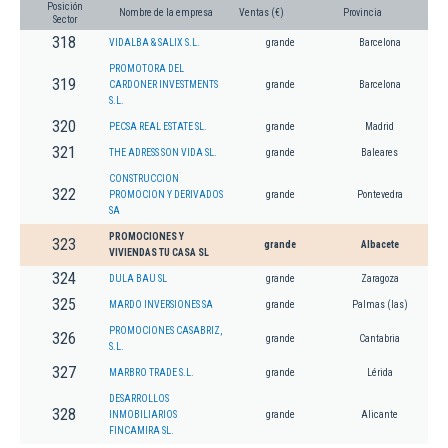
Posición
Nombre de la empresa
Ventas (€)
Provincia
Sector
318
VIDALBA & SALIX S.L.
grande
Barcelona
PROMOTORA DEL
319
CARDONER INVESTMENTS
grande
Barcelona
S.L.
320
PECSA REAL ESTATE SL.
grande
Madrid
321
THE ADRESS SON VIDA SL.
grande
Baleares
CONSTRUCCION
322
PROMOCION Y DERIVADOS
grande
Pontevedra
SA
PROMOCIONES Y
323
grande
Albacete
VIVIENDAS TU CASA SL
324
DULA BAU SL
grande
Zaragoza
325
MARDO INVERSIONES SA
grande
Palmas (las)
PROMOCIONES CASABRIZ,
326
grande
Cantabria
S.L.
327
MARBRO TRADE S.L.
grande
Lérida
DESARROLLOS
328
INMOBILIARIOS
grande
Alicante
FINCAMIRA SL.