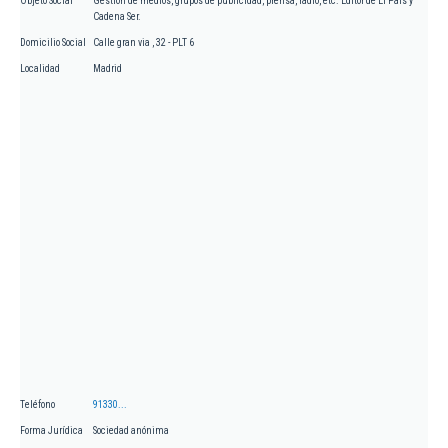
Objeto Social
Gestión de medios, grupos de publicidad, prensa, radio, etc. Editor de El País y
Cadena Ser.
Domicilio Social
Calle gran via , 32 - PLT 6
Localidad
Madrid
Teléfono
91330...
Forma Jurídica
Sociedad anónima