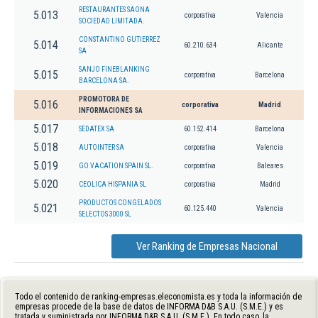
RESTAURANTES SAONA
5.013
corporativa
Valencia
SOCIEDAD LIMITADA.
CONSTANTINO GUTIERREZ
5.014
60.210.634
Alicante
SA
SANJO FINEBLANKING
5.015
corporativa
Barcelona
BARCELONA SA.
PROMOTORA DE
5.016
corporativa
Madrid
INFORMACIONES SA
5.017
SEDATEX SA
60.152.414
Barcelona
5.018
AUTOINTER SA
corporativa
Valencia
5.019
GO VACATION SPAIN SL.
corporativa
Baleares
5.020
CEOLICA HISPANIA SL
corporativa
Madrid
PRODUCTOS CONGELADOS
5.021
60.125.440
Valencia
SELECTOS 3000 SL
Ver Ranking de Empresas Nacional
Todo el contenido de ranking-empresas.eleconomista.es y toda la información de
empresas procede de la base de datos de INFORMA D&B S.A.U. (S.M.E.) y es
tratada y suministrada por INFORMA D&B S.A.U. (S.M.E.). En todo caso, la