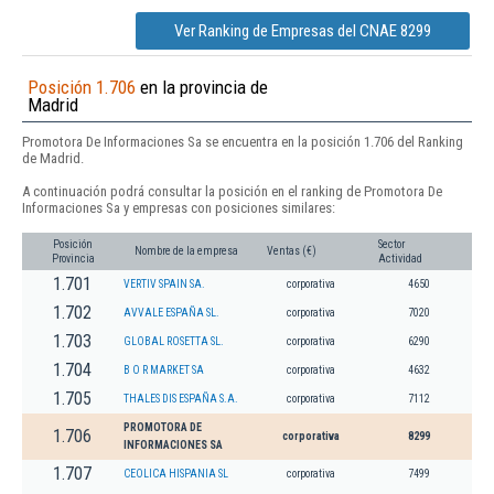
Ver Ranking de Empresas del CNAE 8299
Posición 1.706
en la provincia de
Madrid
Promotora De Informaciones Sa se encuentra en la posición 1.706 del Ranking
de Madrid.
A continuación podrá consultar la posición en el ranking de Promotora De
Informaciones Sa y empresas con posiciones similares:
Posición
Sector
Nombre de la empresa
Ventas (€)
Provincia
Actividad
1.701
VERTIV SPAIN SA.
corporativa
4650
1.702
AVVALE ESPAÑA SL.
corporativa
7020
1.703
GLOBAL ROSETTA SL.
corporativa
6290
1.704
B O R MARKET SA
corporativa
4632
1.705
THALES DIS ESPAÑA S.A.
corporativa
7112
PROMOTORA DE
1.706
corporativa
8299
INFORMACIONES SA
1.707
CEOLICA HISPANIA SL
corporativa
7499