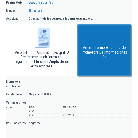
Página Web
www.prisa.com/es
Marcas
29 marcas
Actividad
Otras actividades de apoyo a las empresas n.c.o.p.
Ver el Informe Ampliado de
Promotora De Informaciones
Ve el Informe Ampliado. ¡Es gratis!
Regístrese en eInforma y le
Sa
regalamos el Informe Ampliado de
esta empresa
Número de
empleados
Capital Social
Mayor de 60.000 €
Ventas últimos
Año
Variación
años
2023
2024
804,21 %
Resultado 2025
Negativo