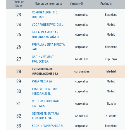
Posición
Nombre de la empresa
Ventas (€)
Provincia
Sector
CORPORACION H 10
23
corporativa
Barcelona
HOTELS SL
24
VODAFONE SERVICIOS SL.
corporativa
Madrid
IFF LATIN AMERICAN
25
corporativa
Madrid
HOLDINGS ESPAÑA SL
PRIVALIA VENTA DIRECTA
26
corporativa
Barcelona
SAU
CAF INVESTMENT
27
61.283.000
Gipuzkoa
PROJECTS SA.
PROMOTORA DE
28
corporativa
Madrid
INFORMACIONES SA
29
PRISA MEDIA SA
corporativa
Madrid
TRADIVEL SERVICIOS
30
corporativa
Madrid
INTEGRALES SL
CIE BERRIZ SOCIEDAD
31
corporativa
Bizkaia
LIMITADA
GESTION TRIBUTARIA
32
55.585.000
Alicante
TERRITORIAL SA
33
BOOKINGS HISPANICA SL
corporativa
Barcelona