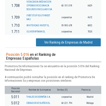
VIDACAIXA MEDIACION
1.708
OPERADOR DE BANCA
60.101.018
6629
SEGUROS VINCULADO SA.
FIRST STOP SOUTHWEST
1.709
corporativa
4672
SAU
1.710
WHITEHEAD INVEST SL.
59.985.678
6832
1.711
OLIVER WYMAN SL
corporativa
7020
Ver Ranking de Empresas de Madrid
Posición 5.016
en el Ranking de
Empresas Españolas
Promotora De Informaciones Sa se encuentra en la posición 5.016 del Ranking
Nacional de Empresas.
A continuación podrá consultar la posición en el ranking de Promotora De
Informaciones Sa y empresas con posiciones similares:
Posición
Nombre de la empresa
Ventas (€)
Provincia
Nacional
5.011
THALES DIS ESPAÑA S.A.
corporativa
Madrid
5.012
CREADOR DE SUEÑOS SL.
60.221.794
Málaga