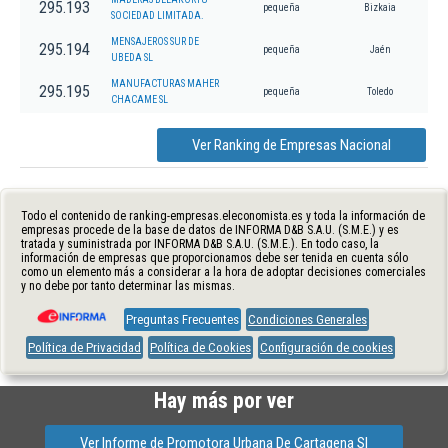
295.193
pequeña
Bizkaia
SOCIEDAD LIMITADA.
MENSAJEROS SUR DE
295.194
pequeña
Jaén
UBEDA SL
MANUFACTURAS MAHER
295.195
pequeña
Toledo
CHACAME SL
Ver Ranking de Empresas Nacional
Todo el contenido de ranking-empresas.eleconomista.es y toda la información de
empresas procede de la base de datos de INFORMA D&B S.A.U. (S.M.E.) y es
tratada y suministrada por INFORMA D&B S.A.U. (S.M.E.). En todo caso, la
información de empresas que proporcionamos debe ser tenida en cuenta sólo
como un elemento más a considerar a la hora de adoptar decisiones comerciales
y no debe por tanto determinar las mismas.
Preguntas Frecuentes
Condiciones Generales
Política de Privacidad
Política de Cookies
Configuración de cookies
Hay más por ver
Ver Informe de Promotora Urbana De Cartagena Sl