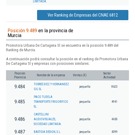
LIMITADA.
Ver Ranking de Empresas del CNAE 6812
Posición 9.489
en la provincia de
Murcia
Promotora Urbana De Cartagena Sl se encuentra en la posición 9.489 del
Ranking de Murcia.
A continuación podrá consultar la posición en el ranking de Promotora Urbana
De Cartagena Sl y empresas con posiciones similares:
Posición
Sector
Nombre de la empresa
Ventas (€)
Provincia
Actividad
TORRES DIEZ Y HERNANDEZ
9.484
pequeña
8623
GIL SL
PACO TUDELA
9.485
TRANSPORTE FRIGORIFICO
pequeña
4941
SL.
CASTELLINI
9.486
AUDIOVISUALES,
pequeña
4650
SOCIEDAD LIMITADA.
9.487
BASTIDA DESIGN, S.L.
pequeña
4399