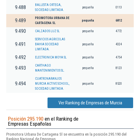
BALLESTA ORTEGA,
9.488
pequeña
0113
SOCIEDAD LIMITADA.
PROMOTORA URBANA DE
9.489
pequeña
6812
CARTAGENA SL
9.490
CALZADOS LUZ SL
pequeña
4772
SERVICIOS AGRICOLAS
9.491
BAHIA SOCIEDAD
pequeña
4324
LIMITADA.
9.492
ELECTRONICA MOYA SL
pequeña
4754
CARTHAGO
9.493
pequeña
8123
MANTENIMIENTOS SL.
CUATRONARANJOS
9.494
MURCIA ACTIVE SCHOOL,
pequeña
8520
SOCIEDAD LIMITADA.
Ver Ranking de Empresas de Murcia
Posición 295.190
en el Ranking de
Empresas Españolas
Promotora Urbana De Cartagena Sl se encuentra en la posición 295.190 del
Ranking Nacional de Empresas.