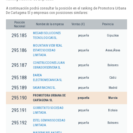
A continuación podrá consultar la posición en el ranking de Promotora Urbana
De Cartagena Sl y empresas con posiciones similares:
Posición
Nombre de la empresa
Ventas (€)
Provincia
Nacional
MEGABI SOLUCIONES
295.185
pequeña
Gipuzkoa
TECNOLOGICAS SL.
MOUNTAIN VIEW REAL
295.186
ESTATE SOCIEDAD
pequeña
Arava,Álava
LIMITADA.
CONSTRUCCIONES JUAN
295.187
pequeña
Baleares
OBRADOR SERVERA SL
BAREA
295.188
pequeña
Cádiz
ELECTROMECANICA SL
295.189
SASAR RACING SL.
pequeña
Madrid
PROMOTORA URBANA DE
295.190
pequeña
Murcia
CARTAGENA SL
GORROTXITO SOCIEDAD
295.191
pequeña
Bizkaia
LIMITADA.
ESTEL GEMINIS SOCIEDAD
295.192
pequeña
Baleares
LIMITADA.
MADERAS BELAKORTU