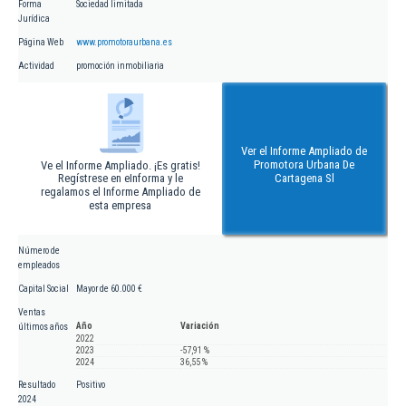
Forma
Sociedad limitada
Jurídica
Página Web
www.promotoraurbana.es
Actividad
promoción inmobiliaria
Ver el Informe Ampliado de
Promotora Urbana De
Ve el Informe Ampliado. ¡Es gratis!
Regístrese en eInforma y le
Cartagena Sl
regalamos el Informe Ampliado de
esta empresa
Número de
empleados
Capital Social
Mayor de 60.000 €
Ventas
Año
Variación
últimos años
2022
2023
-57,91 %
2024
36,55 %
Resultado
Positivo
2024