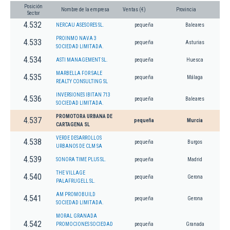
Posición
Nombre de la empresa
Ventas (€)
Provincia
Sector
4.532
NERCAU ASESORES SL.
pequeña
Baleares
PROINMO NAVA 3
4.533
pequeña
Asturias
SOCIEDAD LIMITADA.
4.534
ASTI MANAGEMENT SL.
pequeña
Huesca
MARBELLA FOR SALE
4.535
pequeña
Málaga
REALTY CONSULTING SL
INVERSIONES IBITAN 713
4.536
pequeña
Baleares
SOCIEDAD LIMITADA.
PROMOTORA URBANA DE
4.537
pequeña
Murcia
CARTAGENA SL
VERDE DESARROLLOS
4.538
pequeña
Burgos
URBANOS DE CLM SA
4.539
SONORA TIME PLUS SL.
pequeña
Madrid
THE VILLAGE
4.540
pequeña
Gerona
PALAFRUGELL SL.
AM PROMOBUILD
4.541
pequeña
Gerona
SOCIEDAD LIMITADA.
MORAL GRANADA
4.542
PROMOCIONES SOCIEDAD
pequeña
Granada