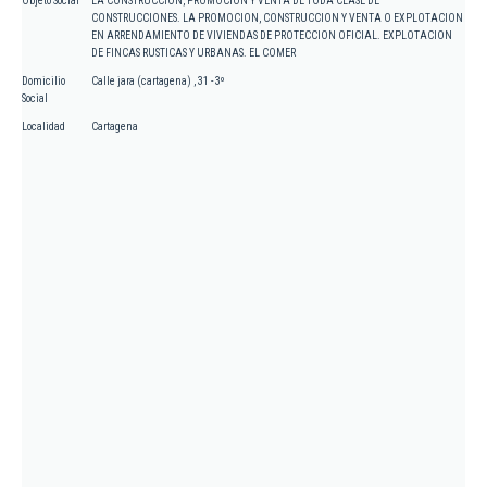
Objeto Social
LA CONSTRUCCION, PROMOCION Y VENTA DE TODA CLASE DE
CONSTRUCCIONES. LA PROMOCION, CONSTRUCCION Y VENTA O EXPLOTACION
EN ARRENDAMIENTO DE VIVIENDAS DE PROTECCION OFICIAL. EXPLOTACION
DE FINCAS RUSTICAS Y URBANAS. EL COMER
Domicilio
Calle jara (cartagena) , 31 - 3º
Social
Localidad
Cartagena