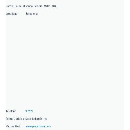
Domicilio Social
Ronda General Mitre , 104
Localidad
Barcelona
Teléfono
93209...
Forma Jurídica
Sociedad anónima
Página Web
www.property-sa.com