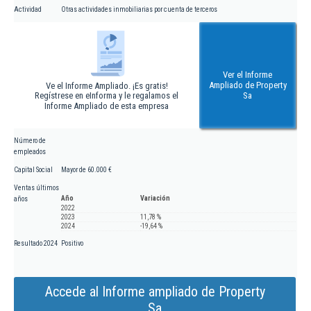
Actividad
Otras actividades inmobiliarias por cuenta de terceros
Ver el Informe
Ampliado de Property
Ve el Informe Ampliado. ¡Es gratis!
Regístrese en eInforma y le regalamos el
Sa
Informe Ampliado de esta empresa
Número de
empleados
Capital Social
Mayor de 60.000 €
Ventas últimos
Año
Variación
años
2022
2023
11,78 %
2024
-19,64 %
Resultado 2024
Positivo
Accede al Informe ampliado de Property
Sa