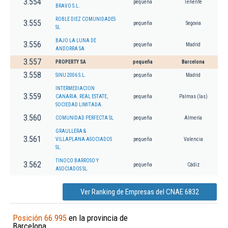
3.554
pequeña
Tenerife
BRAVO S.L.
ROBLE DIEZ COMUNIDADES
3.555
pequeña
Segovia
SL
BAJO LA LUNA DE
3.556
pequeña
Madrid
ANDORRA SA
3.557
PROPERTY SA
pequeña
Barcelona
3.558
SINU 2006 S.L.
pequeña
Madrid
INTERMEDIACION
3.559
CANARIA. REAL ESTATE,
pequeña
Palmas (las)
SOCIEDAD LIMITADA.
3.560
COMUNIDAD PERFECTA SL
pequeña
Almería
GRAULLERA &
3.561
VILLAPLANA ASOCIADOS
pequeña
Valencia
SL.
TINOCO BARROSO Y
3.562
pequeña
Cádiz
ASOCIADOS SL.
Ver Ranking de Empresas del CNAE 6832
Posición 66.995
en la provincia de
Barcelona