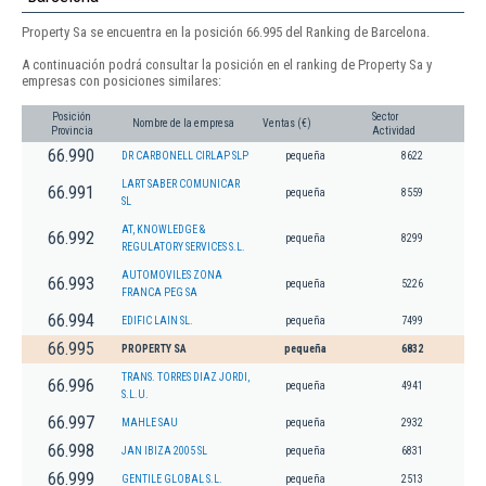
Property Sa se encuentra en la posición 66.995 del Ranking de Barcelona.
A continuación podrá consultar la posición en el ranking de Property Sa y
empresas con posiciones similares:
Posición
Sector
Nombre de la empresa
Ventas (€)
Provincia
Actividad
66.990
DR CARBONELL CIRLAP SLP
pequeña
8622
LART SABER COMUNICAR
66.991
pequeña
8559
SL
AT, KNOWLEDGE &
66.992
pequeña
8299
REGULATORY SERVICES S.L.
AUTOMOVILES ZONA
66.993
pequeña
5226
FRANCA PEG SA
66.994
EDIFIC LAIN SL.
pequeña
7499
66.995
PROPERTY SA
pequeña
6832
TRANS. TORRES DIAZ JORDI,
66.996
pequeña
4941
S.L.U.
66.997
MAHLE SAU
pequeña
2932
66.998
JAN IBIZA 2005 SL
pequeña
6831
66.999
GENTILE GLOBAL S.L.
pequeña
2513