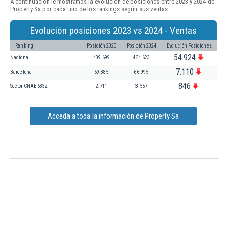
A continuación le mostramos la evolución de posiciones entre 2023 y 2024 de
Property Sa por cada uno de los rankings según sus ventas:
Evolución posiciones 2023 vs 2024 - Ventas
Ranking
Posición 2023
Posición 2024
Evolución Posiciones
54.924
Nacional
409.699
464.623
7.110
Barcelona
59.885
66.995
846
Sector CNAE 6832
2.711
3.557
Acceda a toda la información de Property Sa