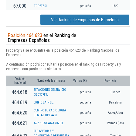
67.000
TOPETE SL
pequeña
1520
Ver Ranking de Empresas de Barcelona
Posición 464.623
en el Ranking de
Empresas Españolas
Property Sa se encuentra en la posición 464.623 del Ranking Nacional de
Empresas.
A continuación podrá consultar la posición en el ranking de Property Sa y
empresas con posiciones similares:
Posición
Nombre de la empresa
Ventas (€)
Provincia
Nacional
ESTACIONES DE SERVICIO
464.618
pequeña
Cuenca
GEOSCRI SL
464.619
EDIFIC LAIN SL.
pequeña
Barcelona
CENTRO DE RADIOLOGIA
464.620
pequeña
Arava,Álava
DENTAL OPERA SL
464.621
A2Z KIDS CANARIAS SL
pequeña
Palmas (las)
STC ASESORIA Y
464.622
CONSULTORIA DE EMPRESA
pequeña
Tenerife