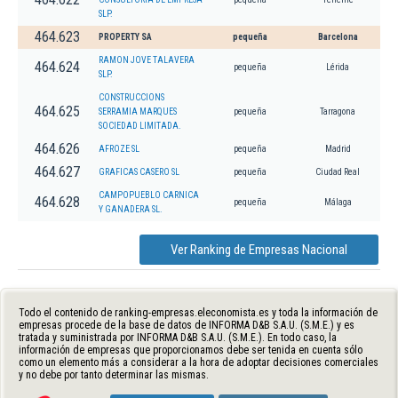
SLP.
464.623
PROPERTY SA
pequeña
Barcelona
RAMON JOVE TALAVERA
464.624
pequeña
Lérida
SLP.
CONSTRUCCIONS
464.625
SERRAMIA MARQUES
pequeña
Tarragona
SOCIEDAD LIMITADA.
464.626
AFROZE SL
pequeña
Madrid
464.627
GRAFICAS CASERO SL
pequeña
Ciudad Real
CAMPOPUEBLO CARNICA
464.628
pequeña
Málaga
Y GANADERA SL.
Ver Ranking de Empresas Nacional
Todo el contenido de ranking-empresas.eleconomista.es y toda la información de
empresas procede de la base de datos de INFORMA D&B S.A.U. (S.M.E.) y es
tratada y suministrada por INFORMA D&B S.A.U. (S.M.E.). En todo caso, la
información de empresas que proporcionamos debe ser tenida en cuenta sólo
como un elemento más a considerar a la hora de adoptar decisiones comerciales
y no debe por tanto determinar las mismas.