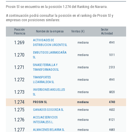
Prosin Sl se encuentra en la posición 1.274 del Ranking de Navarra.
A continuación podrá consultar la posición en el ranking de Prosin Sl y
empresas con posiciones similares:
Posición
Sector
Nombre de la empresa
Ventas (€)
Provincia
Actividad
ACTIVIDADES DE
1.269
mediana
4941
DISTRIBUCION URGENTE SL
EMBUTIDOS LARRASOAÑA
1.270
mediana
1011
SL
SINASE FERRALLA Y
1.271
mediana
2513
TRANSFORMADOS SL
TRANSPORTES
1.272
mediana
4941
LIZARRALDEA SL
INVERSIONES ARGUELLES
1.273
mediana
6820
SL
1.274
PROSIN SL
mediana
4740
1.275
GANADOS GOGORZA SL
mediana
4632
ACCUAE SERVICIOS
1.276
mediana
8121
INTEGRALES S.L.
1.277
ALMACENES BELARRA SL
mediana
4683