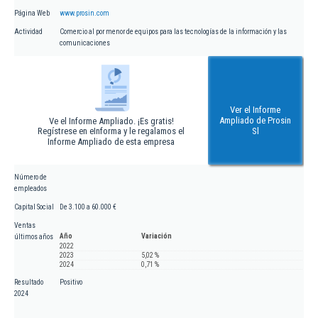
Página Web
www.prosin.com
Actividad
Comercio al por menor de equipos para las tecnologías de la información y las
comunicaciones
Ver el Informe
Ampliado de Prosin
Ve el Informe Ampliado. ¡Es gratis!
Regístrese en eInforma y le regalamos el
Sl
Informe Ampliado de esta empresa
Número de
empleados
Capital Social
De 3.100 a 60.000 €
Ventas
Año
Variación
últimos años
2022
2023
5,02 %
2024
0,71 %
Resultado
Positivo
2024