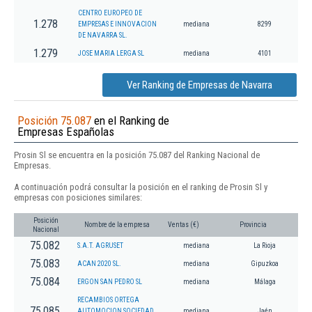
CENTRO EUROPEO DE
1.278
EMPRESAS E INNOVACION
mediana
8299
DE NAVARRA SL.
1.279
JOSE MARIA LERGA SL
mediana
4101
Ver Ranking de Empresas de Navarra
Posición 75.087
en el Ranking de
Empresas Españolas
Prosin Sl se encuentra en la posición 75.087 del Ranking Nacional de
Empresas.
A continuación podrá consultar la posición en el ranking de Prosin Sl y
empresas con posiciones similares:
Posición
Nombre de la empresa
Ventas (€)
Provincia
Nacional
75.082
S.A.T. AGRUSET
mediana
La Rioja
75.083
ACAN 2020 SL.
mediana
Gipuzkoa
75.084
ERGON SAN PEDRO SL
mediana
Málaga
RECAMBIOS ORTEGA
75.085
AUTOMOCION SOCIEDAD
mediana
Jaén