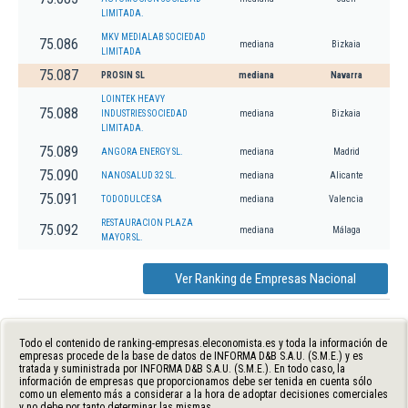
LIMITADA.
MKV MEDIALAB SOCIEDAD
75.086
mediana
Bizkaia
LIMITADA
75.087
PROSIN SL
mediana
Navarra
LOINTEK HEAVY
75.088
INDUSTRIES SOCIEDAD
mediana
Bizkaia
LIMITADA.
75.089
ANGORA ENERGY SL.
mediana
Madrid
75.090
NANOSALUD 32 SL.
mediana
Alicante
75.091
TODODULCE SA
mediana
Valencia
RESTAURACION PLAZA
75.092
mediana
Málaga
MAYOR SL.
Ver Ranking de Empresas Nacional
Todo el contenido de ranking-empresas.eleconomista.es y toda la información de
empresas procede de la base de datos de INFORMA D&B S.A.U. (S.M.E.) y es
tratada y suministrada por INFORMA D&B S.A.U. (S.M.E.). En todo caso, la
información de empresas que proporcionamos debe ser tenida en cuenta sólo
como un elemento más a considerar a la hora de adoptar decisiones comerciales
y no debe por tanto determinar las mismas.