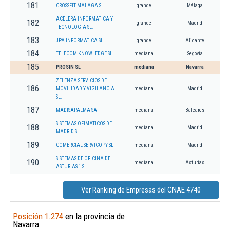
181
CROSSFIT MALAGA SL.
grande
Málaga
ACELERA INFORMATICA Y
182
grande
Madrid
TECNOLOGIA SL.
183
JPA INFORMATICA SL.
grande
Alicante
184
TELECOM KNOWLEDGE SL
mediana
Segovia
185
PROSIN SL
mediana
Navarra
ZELENZA SERVICIOS DE
186
MOVILIDAD Y VIGILANCIA
mediana
Madrid
SL.
187
MADISAPALMA SA
mediana
Baleares
SISTEMAS OFIMATICOS DE
188
mediana
Madrid
MADRID SL
189
COMERCIAL SERVICOPY SL
mediana
Madrid
SISTEMAS DE OFICINA DE
190
mediana
Asturias
ASTURIAS 1 SL
Ver Ranking de Empresas del CNAE 4740
Posición 1.274
en la provincia de
Navarra