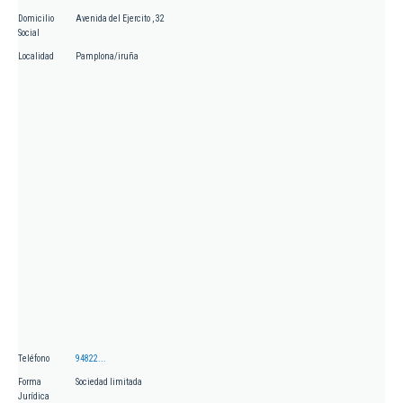
Domicilio
Avenida del Ejercito , 32
Social
Localidad
Pamplona/iruña
Teléfono
94822...
Forma
Sociedad limitada
Jurídica