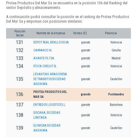
Protea Productos Del Mar Sa se encuentra en la posición 136 del Ranking del
sector Depósito y almacenamiento.
A continuación podrá consultar la posición en el ranking de Protea Productos
Del Mar Sa y empresas con posiciones similares:
Posición
Nombre de la empresa
Ventas (€)
Provincia
Sector
131
DEPOT REAL BENLLOCH SA
grande
Valencia
132
CARRANCO SL
grande
Coruña
133
AVANTE PL7 SA.
grande
Madrid
134
STOCK CIRCUIT SL
grande
Valencia
LEVANTINO ARAGONESA
135
DE TRANSITOS SOCIEDAD
grande
Castellon
ANONIMA
PROTEA PRODUCTOS DEL
136
grande
Pontevedra
MAR SA
137
ENTREDOS LOGISTICS S.L.
grande
Barcelona
DISCANA, SOCIEDAD
138
grande
Valencia
LIMITADA
QUIMGRA SOCIEDAD
139
grande
Castellon
ANONIMA