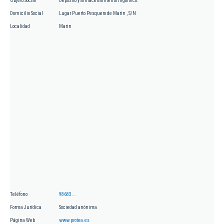
Objeto Social
Depósito y almacenamiento frigorífico.
Domicilio Social
Lugar Puerto Pesquero de Marin , S/N
Localidad
Marin
Teléfono
98683...
Forma Jurídica
Sociedad anónima
Página Web
www.protea.es