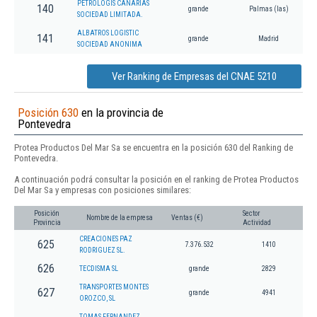
PETROLOGIS CANARIAS
140
grande
Palmas (las)
SOCIEDAD LIMITADA.
ALBATROS LOGISTIC
141
grande
Madrid
SOCIEDAD ANONIMA
Ver Ranking de Empresas del CNAE 5210
Posición 630
en la provincia de
Pontevedra
Protea Productos Del Mar Sa se encuentra en la posición 630 del Ranking de
Pontevedra.
A continuación podrá consultar la posición en el ranking de Protea Productos
Del Mar Sa y empresas con posiciones similares:
Posición
Sector
Nombre de la empresa
Ventas (€)
Provincia
Actividad
CREACIONES PAZ
625
7.376.532
1410
RODRIGUEZ SL.
626
TECDISMA SL
grande
2829
TRANSPORTES MONTES
627
grande
4941
OROZCO, SL
TOMAS FERNANDEZ