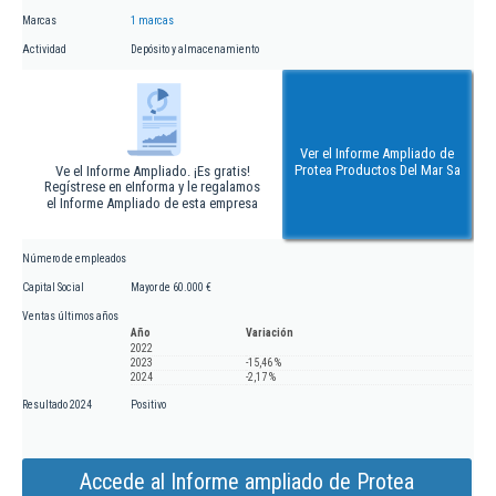
Marcas
1 marcas
Actividad
Depósito y almacenamiento
Ver el Informe Ampliado de
Protea Productos Del Mar Sa
Ve el Informe Ampliado. ¡Es gratis!
Regístrese en eInforma y le regalamos
el Informe Ampliado de esta empresa
Número de empleados
Capital Social
Mayor de 60.000 €
Ventas últimos años
Año
Variación
2022
2023
-15,46 %
2024
-2,17 %
Resultado 2024
Positivo
Accede al Informe ampliado de Protea