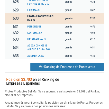
628
grande
4634
FERNANDEZ VIGO SL
629
EIRASMAR SL
grande
4632
PROTEA PRODUCTOS DEL
630
grande
5210
MAR SA
631
PETRONEU SL
grande
4672
632
SANTYMAR SA
grande
4690
633
BATAN ARENAL SL
grande
4312
ADEGA CONDES DE
634
grande
4631
ALBAREI S.C. GALEGA
635
ASIS MEDICA SA.
grande
4646
Ver Ranking de Empresas de Pontevedra
Posición 33.703
en el Ranking de
Empresas Españolas
Protea Productos Del Mar Sa se encuentra en la posición 33.703 del Ranking
Nacional de Empresas.
A continuación podrá consultar la posición en el ranking de Protea Productos
Del Mar Sa y empresas con posiciones similares: