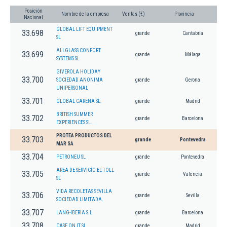
Posición
Nombre de la empresa
Ventas (€)
Provincia
Nacional
GLOBAL LIFT EQUIPMENT
33.698
grande
Cantabria
SL
ALLGLASS CONFORT
33.699
grande
Málaga
SYSTEMS SL
GIVEROLA HOLIDAY
33.700
SOCIEDAD ANONIMA
grande
Gerona
UNIPERSONAL
33.701
GLOBAL CARENA SL.
grande
Madrid
BRITISH SUMMER
33.702
grande
Barcelona
EXPERIENCES SL.
PROTEA PRODUCTOS DEL
33.703
grande
Pontevedra
MAR SA
33.704
PETRONEU SL
grande
Pontevedra
AREA DE SERVICIO EL TOLL
33.705
grande
Valencia
SL
VIDA RECOLETAS SEVILLA
33.706
grande
Sevilla
SOCIEDAD LIMITADA.
33.707
LANG-IBERIA S.L.
grande
Barcelona
33.708
CASE ON IT SL.
grande
Madrid