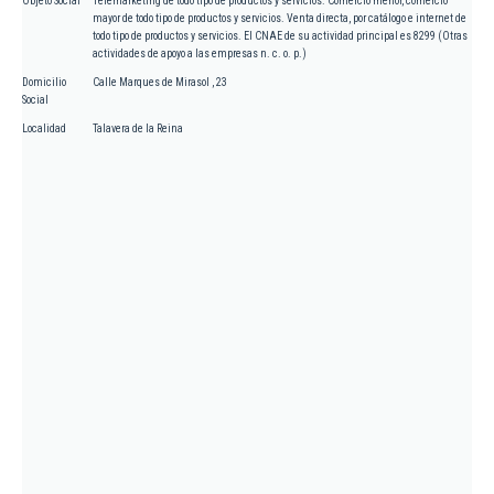
Objeto Social
Telemarketing de todo tipo de productos y servicios. Comercio menor, comercio
mayor de todo tipo de productos y servicios. Venta directa, por catálogo e internet de
todo tipo de productos y servicios. El CNAE de su actividad principal es 8299 (Otras
actividades de apoyo a las empresas n. c. o. p.)
Domicilio
Calle Marques de Mirasol , 23
Social
Localidad
Talavera de la Reina