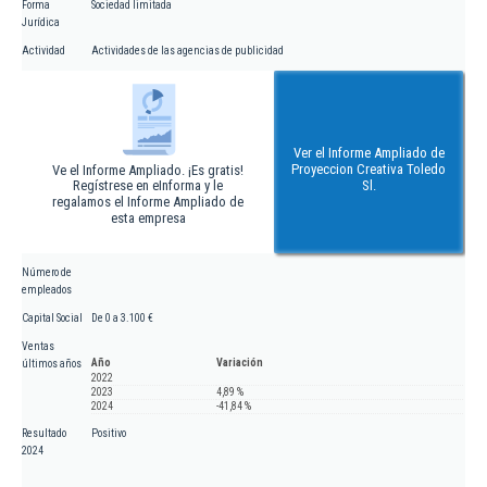
Forma
Sociedad limitada
Jurídica
Actividad
Actividades de las agencias de publicidad
Ver el Informe Ampliado de
Proyeccion Creativa Toledo
Ve el Informe Ampliado. ¡Es gratis!
Regístrese en eInforma y le
Sl.
regalamos el Informe Ampliado de
esta empresa
Número de
empleados
Capital Social
De 0 a 3.100 €
Ventas
Año
Variación
últimos años
2022
2023
4,89 %
2024
-41,84 %
Resultado
Positivo
2024