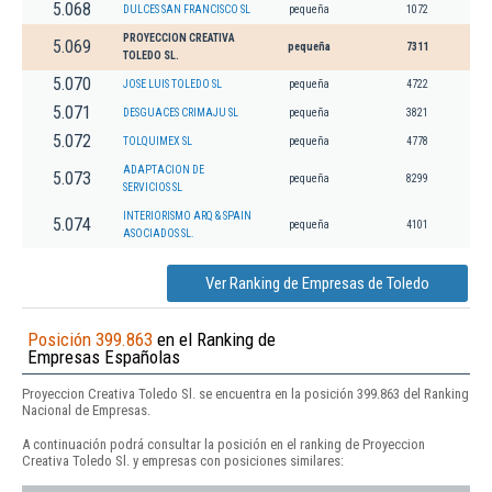
5.068
DULCES SAN FRANCISCO SL
pequeña
1072
PROYECCION CREATIVA
5.069
pequeña
7311
TOLEDO SL.
5.070
JOSE LUIS TOLEDO SL
pequeña
4722
5.071
DESGUACES CRIMAJU SL
pequeña
3821
5.072
TOLQUIMEX SL
pequeña
4778
ADAPTACION DE
5.073
pequeña
8299
SERVICIOS SL
INTERIORISMO ARQ & SPAIN
5.074
pequeña
4101
ASOCIADOS SL.
Ver Ranking de Empresas de Toledo
Posición 399.863
en el Ranking de
Empresas Españolas
Proyeccion Creativa Toledo Sl. se encuentra en la posición 399.863 del Ranking
Nacional de Empresas.
A continuación podrá consultar la posición en el ranking de Proyeccion
Creativa Toledo Sl. y empresas con posiciones similares: