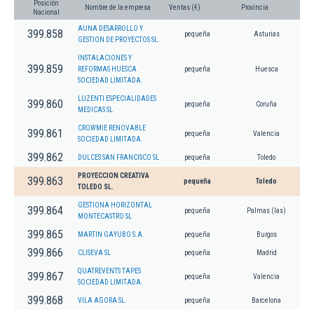
Posición
Nombre de la empresa
Ventas (€)
Provincia
Nacional
AUNA DESARROLLO Y
399.858
pequeña
Asturias
GESTION DE PROYECTOS SL.
INSTALACIONES Y
399.859
REFORMAS HUESCA
pequeña
Huesca
SOCIEDAD LIMITADA.
LUZENTI ESPECIALIDADES
399.860
pequeña
Coruña
MEDICAS SL
CROWMIE RENOVABLE
399.861
pequeña
Valencia
SOCIEDAD LIMITADA.
399.862
DULCES SAN FRANCISCO SL
pequeña
Toledo
PROYECCION CREATIVA
399.863
pequeña
Toledo
TOLEDO SL.
GESTIONA HORIZONTAL
399.864
pequeña
Palmas (las)
MONTECASTRO SL
399.865
MARTIN GAYUBO S.A.
pequeña
Burgos
399.866
CLISEVA SL
pequeña
Madrid
QUATREVENTS TAPES
399.867
pequeña
Valencia
SOCIEDAD LIMITADA.
399.868
VILA AGORA SL.
pequeña
Barcelona