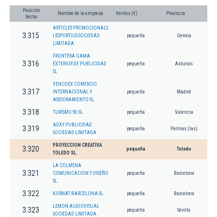
Posición
Nombre de la empresa
Ventas (€)
Provincia
Sector
ARTICLES PROMOCIONALS
3.315
I ESPORTIUS SOCIEDAD
pequeña
Gerona
LIMITADA.
FRONTERA GAMA
3.316
EXTERIOR DE PUBLICIDAD
pequeña
Asturias
SL
VENCOEX COMERCIO
3.317
INTERNACIONAL Y
pequeña
Madrid
ASESORAMIENTO SL.
3.318
TURISMO 90 SL
pequeña
Valencia
ADXY PUBLICIDAD
3.319
pequeña
Palmas (las)
SOCIEDAD LIMITADA.
PROYECCION CREATIVA
3.320
pequeña
Toledo
TOLEDO SL.
LA COLMENA
3.321
COMUNICACION Y DISEÑO
pequeña
Barcelona
SL.
3.322
KORNAT BARCELONA SL.
pequeña
Barcelona
LEMON AUDIOVISUAL
3.323
pequeña
Sevilla
SOCIEDAD LIMITADA.