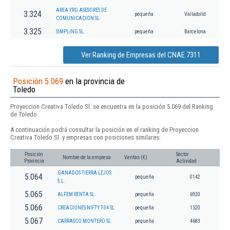
AREA YRG ASESORES DE
3.324
pequeña
Valladolid
COMUNICACION SL
3.325
SIMPLING SL.
pequeña
Barcelona
Ver Ranking de Empresas del CNAE 7311
Posición 5.069
en la provincia de
Toledo
Proyeccion Creativa Toledo Sl. se encuentra en la posición 5.069 del Ranking
de Toledo.
A continuación podrá consultar la posición en el ranking de Proyeccion
Creativa Toledo Sl. y empresas con posiciones similares:
Posición
Sector
Nombre de la empresa
Ventas (€)
Provincia
Actividad
GANADOS TIERRA LEJOS
5.064
pequeña
0142
S.L.
5.065
ALFEM RENTA SL.
pequeña
6920
5.066
CREACIONES NIFTY T-34 SL
pequeña
1520
5.067
CARRASCO MONTERO SL
pequeña
4683