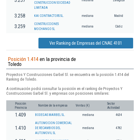
3.257
mediana
Zaragoza
CONSTRUCCION SOCIEDAD
LIMITADA
3.258
KAI CONTRACTORS SL.
mediana
Madrid
CONSTRUCCIONES
3.259
mediana
Cádiz
MOCHANGO SL
Ver Ranking de Empresas del CNAE 4101
Posición 1.414
en la provincia de
Toledo
Proyectos Y Construcciones Garbel Sl. se encuentra en la posición 1.414 del
Ranking de Toledo.
A continuación podrá consultar la posición en el ranking de Proyectos Y
Construcciones Garbel Sl. y empresas con posiciones similares:
Posición
Sector
Nombre de la empresa
Ventas (€)
Provincia
Actividad
1.409
BODEGAS MARIBEL SL.
mediana
4634
AUTOMOCION COMERCIAL
1.410
DE RECAMBIOS DEL
mediana
4782
AUTOMOVIL SL