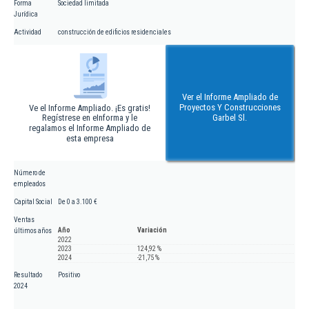
Forma
Sociedad limitada
Jurídica
Actividad
construcción de edificios residenciales
Ver el Informe Ampliado de
Proyectos Y Construcciones
Ve el Informe Ampliado. ¡Es gratis!
Regístrese en eInforma y le
Garbel Sl.
regalamos el Informe Ampliado de
esta empresa
Número de
empleados
Capital Social
De 0 a 3.100 €
Ventas
Año
Variación
últimos años
2022
2023
124,92 %
2024
-21,75 %
Resultado
Positivo
2024