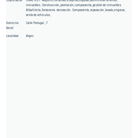
Objeto Social
CNAE 4121. Adquirir, conservar, enajenar, explotar, administrar terrenos,
inmuebles. Construcción, promoción, compraventa, gestión de inmuebles.
Albañilería, fontanería. decoración. Compraventa, reparación, lavado, engrase,
venta de vehículos,
Domicilio
Calle Portugal , 7
Social
Localidad
Arges