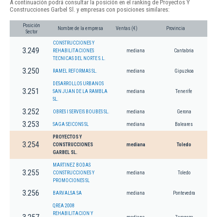
A continuación podrá consultar la posición en el ranking de Proyectos Y
Construcciones Garbel Sl. y empresas con posiciones similares:
Posición
Nombre de la empresa
Ventas (€)
Provincia
Sector
CONSTRUCCIONES Y
3.249
REHABILITACIONES
mediana
Cantabria
TECNICAS DEL NORTE S.L.
3.250
RAMEL REFORMAS SL.
mediana
Gipuzkoa
DESARROLLOS URBANOS
3.251
SAN JUAN DE LA RAMBLA
mediana
Tenerife
SL.
3.252
OBRES I SERVEIS BOUBES SL.
mediana
Gerona
3.253
SAGA SEICONS SL
mediana
Baleares
PROYECTOS Y
3.254
CONSTRUCCIONES
mediana
Toledo
GARBEL SL.
MARTINEZ BODAS
3.255
CONSTRUCCIONES Y
mediana
Toledo
PROMOCIONES SL
3.256
BARVALSA SA
mediana
Pontevedra
QREA 2008
REHABILITACION Y