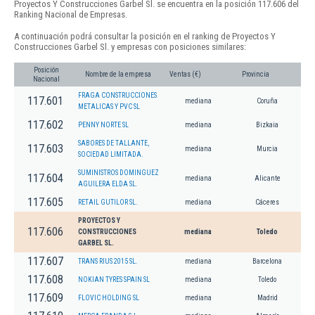
Proyectos Y Construcciones Garbel Sl. se encuentra en la posición 117.606 del
Ranking Nacional de Empresas.
A continuación podrá consultar la posición en el ranking de Proyectos Y
Construcciones Garbel Sl. y empresas con posiciones similares:
Posición
Nombre de la empresa
Ventas (€)
Provincia
Nacional
FRAGA CONSTRUCCIONES
117.601
mediana
Coruña
METALICAS Y PVC SL
117.602
PENNY NORTE SL
mediana
Bizkaia
SABORES DE TALLANTE,
117.603
mediana
Murcia
SOCIEDAD LIMITADA.
SUMINISTROS DOMINGUEZ
117.604
mediana
Alicante
AGUILERA ELDA SL.
117.605
RETAIL GUTILOR SL.
mediana
Cáceres
PROYECTOS Y
117.606
CONSTRUCCIONES
mediana
Toledo
GARBEL SL.
117.607
TRANS RIUS 2015 SL.
mediana
Barcelona
117.608
NOKIAN TYRES SPAIN SL
mediana
Toledo
117.609
FLOVIC HOLDING SL
mediana
Madrid