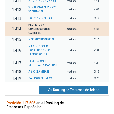
1.411
ALIMENTACION VIVAR SL.
mediana
4711
SUMINISTROS CERAMICOS
1.412
mediana
4683
SACRISTAN SL.
1.413
COBOS Y MENDIETA S.L.
mediana
3312
PROYECTOS Y
1.414
CONSTRUCCIONES
mediana
4101
GARBEL SL.
1.415
NOKIAN TYRES SPAIN SL
mediana
7210
MARTINEZ BODAS
1.416
CONSTRUCCIONES Y
mediana
4101
PROMOCIONES SL
PRODUCCIONES
1.417
mediana
4632
DIETETICAS LA MANCHA SL
1.418
ARIDOS LA VIÑA SL
mediana
0812
1.419
DAKIPACK DELIVERY SL.
mediana
5320
Ver Ranking de Empresas de Toledo
Posición 117.606
en el Ranking de
Empresas Españolas