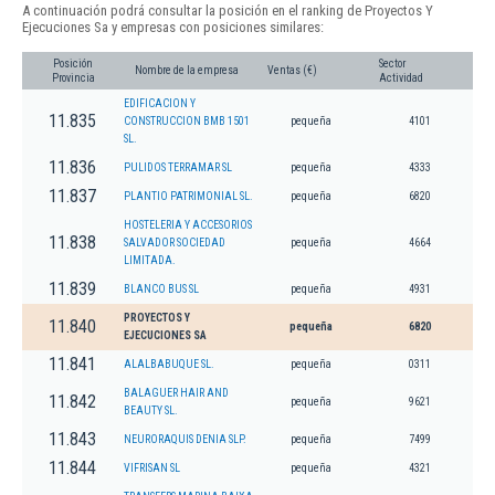
A continuación podrá consultar la posición en el ranking de Proyectos Y
Ejecuciones Sa y empresas con posiciones similares:
Posición
Sector
Nombre de la empresa
Ventas (€)
Provincia
Actividad
EDIFICACION Y
11.835
CONSTRUCCION BMB 1501
pequeña
4101
SL.
11.836
PULIDOS TERRAMAR SL
pequeña
4333
11.837
PLANTIO PATRIMONIAL SL.
pequeña
6820
HOSTELERIA Y ACCESORIOS
11.838
SALVADOR SOCIEDAD
pequeña
4664
LIMITADA.
11.839
BLANCO BUS SL
pequeña
4931
PROYECTOS Y
11.840
pequeña
6820
EJECUCIONES SA
11.841
ALALBABUQUE SL.
pequeña
0311
BALAGUER HAIR AND
11.842
pequeña
9621
BEAUTY SL.
11.843
NEURORAQUIS DENIA SLP.
pequeña
7499
11.844
VIFRISAN SL
pequeña
4321