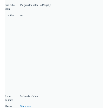
Domicilio
Poligono Industrial la Marjal , 8
Social
Localidad
onil
Forma
Sociedad anónima
Jurídica
Marcas
20 marcas