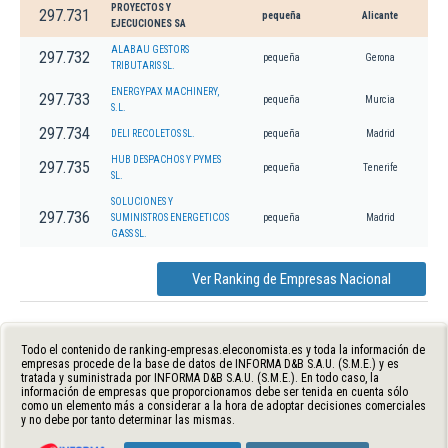
PROYECTOS Y
297.731
pequeña
Alicante
EJECUCIONES SA
ALABAU GESTORS
297.732
pequeña
Gerona
TRIBUTARIS SL.
ENERGYPAX MACHINERY,
297.733
pequeña
Murcia
S.L.
297.734
DELI RECOLETOS SL.
pequeña
Madrid
HUB DESPACHOS Y PYMES
297.735
pequeña
Tenerife
SL.
SOLUCIONES Y
297.736
SUMINISTROS ENERGETICOS
pequeña
Madrid
GASS SL.
Ver Ranking de Empresas Nacional
Todo el contenido de ranking-empresas.eleconomista.es y toda la información de
empresas procede de la base de datos de INFORMA D&B S.A.U. (S.M.E.) y es
tratada y suministrada por INFORMA D&B S.A.U. (S.M.E.). En todo caso, la
información de empresas que proporcionamos debe ser tenida en cuenta sólo
como un elemento más a considerar a la hora de adoptar decisiones comerciales
y no debe por tanto determinar las mismas.