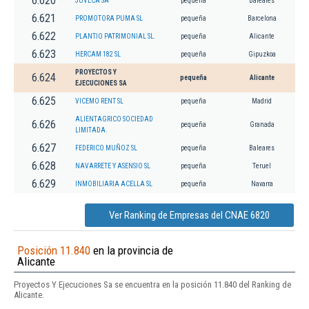
6.620
JUVECA SA
pequeña
Baleares
6.621
PROMOTORA PUMA SL
pequeña
Barcelona
6.622
PLANTIO PATRIMONIAL SL.
pequeña
Alicante
6.623
HERCAM 182 SL
pequeña
Gipuzkoa
PROYECTOS Y
6.624
pequeña
Alicante
EJECUCIONES SA
6.625
VICEMO RENT SL
pequeña
Madrid
ALIENTAGRICO SOCIEDAD
6.626
pequeña
Granada
LIMITADA.
6.627
FEDERICO MUÑOZ SL
pequeña
Baleares
6.628
NAVARRETE Y ASENSIO SL
pequeña
Teruel
6.629
INMOBILIARIA ACELLA SL
pequeña
Navarra
Ver Ranking de Empresas del CNAE 6820
Posición 11.840
en la provincia de
Alicante
Proyectos Y Ejecuciones Sa se encuentra en la posición 11.840 del Ranking de
Alicante.