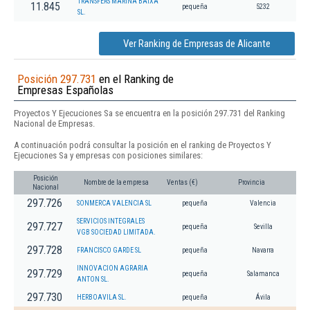
TRANSFERS MARINA BAIXA
11.845
pequeña
5232
SL.
Ver Ranking de Empresas de Alicante
Posición 297.731
en el Ranking de
Empresas Españolas
Proyectos Y Ejecuciones Sa se encuentra en la posición 297.731 del Ranking
Nacional de Empresas.
A continuación podrá consultar la posición en el ranking de Proyectos Y
Ejecuciones Sa y empresas con posiciones similares:
Posición
Nombre de la empresa
Ventas (€)
Provincia
Nacional
297.726
SONMERCA VALENCIA SL
pequeña
Valencia
SERVICIOS INTEGRALES
297.727
pequeña
Sevilla
VGB SOCIEDAD LIMITADA.
297.728
FRANCISCO GARDE SL
pequeña
Navarra
INNOVACION AGRARIA
297.729
pequeña
Salamanca
ANTON SL.
297.730
HERBOAVILA SL.
pequeña
Ávila