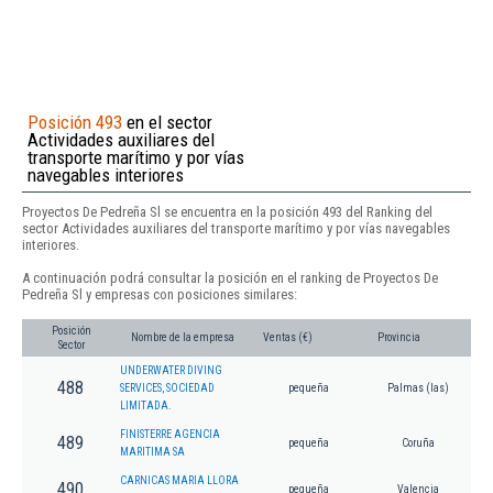
Posición 493
en el sector
Actividades auxiliares del
transporte marítimo y por vías
navegables interiores
Proyectos De Pedreña Sl se encuentra en la posición 493 del Ranking del
sector Actividades auxiliares del transporte marítimo y por vías navegables
interiores.
A continuación podrá consultar la posición en el ranking de Proyectos De
Pedreña Sl y empresas con posiciones similares:
Posición
Nombre de la empresa
Ventas (€)
Provincia
Sector
UNDERWATER DIVING
488
SERVICES, SOCIEDAD
pequeña
Palmas (las)
LIMITADA.
FINISTERRE AGENCIA
489
pequeña
Coruña
MARITIMA SA
CARNICAS MARIA LLORA
490
pequeña
Valencia