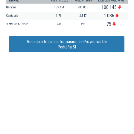
Ranking
Posición 2023
Posición 2024
Evolución Posiciones
106.145
Nacional
177.661
283.806
1.086
Cantabria
1.761
2.847
75
Sector CNAE 5222
418
493
Acceda a toda la información de Proyectos De
Pedreña Sl