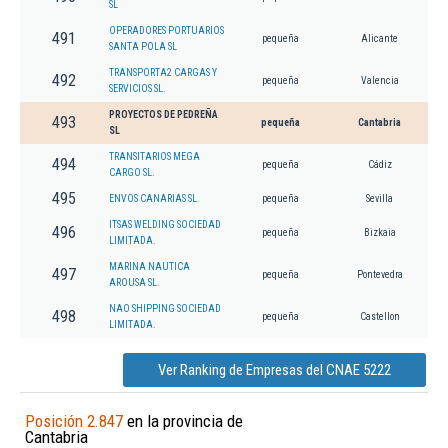
SL
OPERADORES PORTUARIOS
491
pequeña
Alicante
SANTA POLA SL
TRANSPORTA2 CARGAS Y
492
pequeña
Valencia
SERVICIOS SL.
PROYECTOS DE PEDREÑA
493
pequeña
Cantabria
SL
TRANSITARIOS MEGA
494
pequeña
Cádiz
CARGO SL.
495
ENVOS CANARIAS SL.
pequeña
Sevilla
ITSAS WELDING SOCIEDAD
496
pequeña
Bizkaia
LIMITADA.
MARINA NAUTICA
497
pequeña
Pontevedra
AROUSA SL.
NAO SHIPPING SOCIEDAD
498
pequeña
Castellon
LIMITADA.
Ver Ranking de Empresas del CNAE 5222
Posición 2.847
en la provincia de
Cantabria