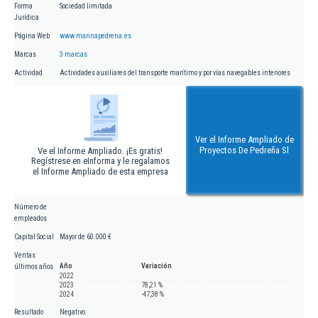
Forma
Sociedad limitada
Jurídica
Página Web
www.marinapedrena.es
Marcas
3 marcas
Actividad
Actividades auxiliares del transporte marítimo y por vías navegables interiores
Ver el Informe Ampliado de
Proyectos De Pedreña Sl
Ve el Informe Ampliado. ¡Es gratis!
Regístrese en eInforma y le regalamos
el Informe Ampliado de esta empresa
Número de
empleados
Capital Social
Mayor de 60.000 €
Ventas
Año
Variación
últimos años
2022
2023
78,21 %
2024
-47,38 %
Resultado
Negativo