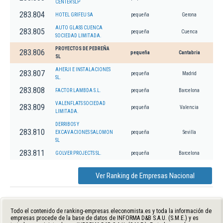
CENTER SLP
283.804
HOTEL GRIFEU SA
pequeña
Gerona
AUTO GLASS CUENCA
283.805
pequeña
Cuenca
SOCIEDAD LIMITADA.
PROYECTOS DE PEDREÑA
283.806
pequeña
Cantabria
SL
AHERJI E INSTALACIONES
283.807
pequeña
Madrid
SL.
283.808
FACTOR LAMBDA S.L.
pequeña
Barcelona
VALENFLATS SOCIEDAD
283.809
pequeña
Valencia
LIMITADA.
DERRIBOS Y
283.810
EXCAVACIONES SALOMON
pequeña
Sevilla
SL
283.811
GOLVER PROJECTS SL.
pequeña
Barcelona
Ver Ranking de Empresas Nacional
Todo el contenido de ranking-empresas.eleconomista.es y toda la información de
empresas procede de la base de datos de INFORMA D&B S.A.U. (S.M.E.) y es