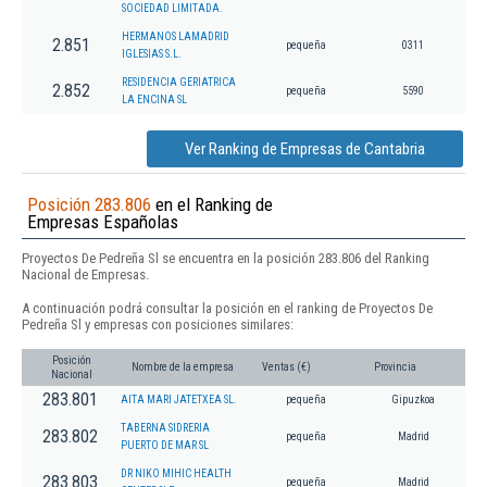
SOCIEDAD LIMITADA.
HERMANOS LAMADRID
2.851
pequeña
0311
IGLESIAS S.L.
RESIDENCIA GERIATRICA
2.852
pequeña
5590
LA ENCINA SL
Ver Ranking de Empresas de Cantabria
Posición 283.806
en el Ranking de
Empresas Españolas
Proyectos De Pedreña Sl se encuentra en la posición 283.806 del Ranking
Nacional de Empresas.
A continuación podrá consultar la posición en el ranking de Proyectos De
Pedreña Sl y empresas con posiciones similares:
Posición
Nombre de la empresa
Ventas (€)
Provincia
Nacional
283.801
AITA MARI JATETXEA SL.
pequeña
Gipuzkoa
TABERNA SIDRERIA
283.802
pequeña
Madrid
PUERTO DE MAR SL
DR NIKO MIHIC HEALTH
283.803
pequeña
Madrid