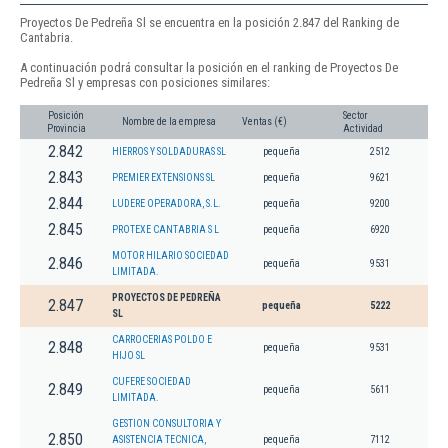
Proyectos De Pedreña Sl se encuentra en la posición 2.847 del Ranking de
Cantabria.
A continuación podrá consultar la posición en el ranking de Proyectos De
Pedreña Sl y empresas con posiciones similares:
Posición
Sector
Nombre de la empresa
Ventas (€)
Provincia
Actividad
2.842
HIERROS Y SOLDADURAS SL
pequeña
2512
2.843
PREMIER EXTENSIONS SL
pequeña
9621
2.844
LUDERE OPERADORA, S.L.
pequeña
9200
2.845
PROTEXE CANTABRIA S L
pequeña
6920
MOTOR HILARIO SOCIEDAD
2.846
pequeña
9531
LIMITADA.
PROYECTOS DE PEDREÑA
2.847
pequeña
5222
SL
CARROCERIAS POLDO E
2.848
pequeña
9531
HIJO SL
CUFERE SOCIEDAD
2.849
pequeña
5611
LIMITADA.
GESTION CONSULTORIA Y
2.850
ASISTENCIA TECNICA,
pequeña
7112