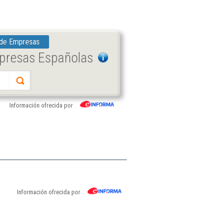
 de Empresas
mpresas Españolas
Información ofrecida por
Información ofrecida por