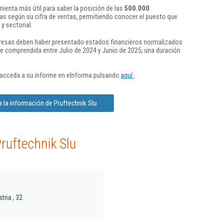
ienta más útil para saber la posición de las
500.000
s según su cifra de ventas, permitiendo conocer el puesto que
y sectorial.
presas deben haber presentado estados financieros normalizados
re comprendida entre Julio de 2024 y Junio de 2025, una duración
 acceda a su informe en eInforma pulsando
aquí
.
 la información de Pruftechnik Slu
ruftechnik Slu
tria , 32