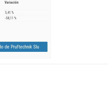
Variación
5,41 %
-58,11 %
o de Pruftechnik Slu