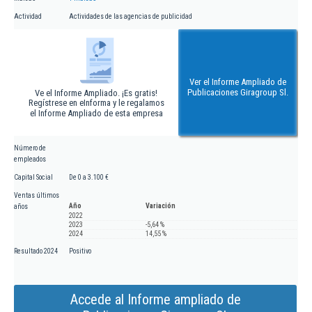
Actividad
Actividades de las agencias de publicidad
Ver el Informe Ampliado de
Publicaciones Giragroup Sl.
Ve el Informe Ampliado. ¡Es gratis!
Regístrese en eInforma y le regalamos
el Informe Ampliado de esta empresa
Número de
empleados
Capital Social
De 0 a 3.100 €
Ventas últimos
Año
Variación
años
2022
2023
-5,64 %
2024
14,55 %
Resultado 2024
Positivo
Accede al Informe ampliado de