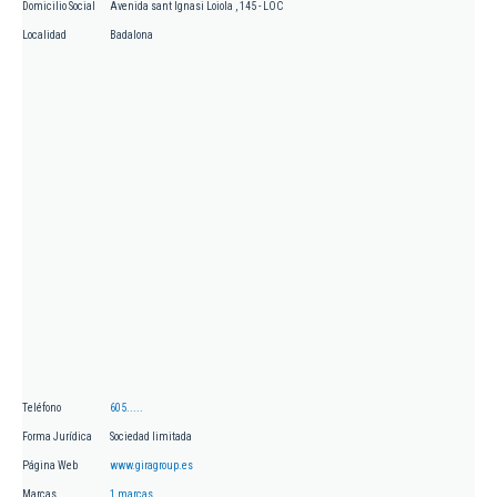
Domicilio Social
Avenida sant Ignasi Loiola , 145 - LOC
Localidad
Badalona
Teléfono
605.....
Forma Jurídica
Sociedad limitada
Página Web
www.giragroup.es
Marcas
1 marcas