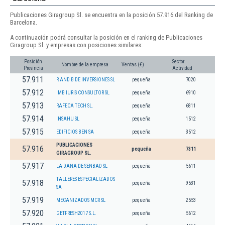
Publicaciones Giragroup Sl. se encuentra en la posición 57.916 del Ranking de
Barcelona.
A continuación podrá consultar la posición en el ranking de Publicaciones
Giragroup Sl. y empresas con posiciones similares:
Posición
Sector
Nombre de la empresa
Ventas (€)
Provincia
Actividad
57.911
R AND B DE INVERSIONES SL
pequeña
7020
57.912
IMB IURIS CONSULTOR SL
pequeña
6910
57.913
RAFECA TECH SL.
pequeña
6811
57.914
INSAHU SL
pequeña
1512
57.915
EDIFICIOS BEN SA
pequeña
3512
PUBLICACIONES
57.916
pequeña
7311
GIRAGROUP SL.
57.917
LA DANA DE SENBAD SL
pequeña
5611
TALLERES ESPECIALIZADOS
57.918
pequeña
9531
SA
57.919
MECANIZADOS MCR SL
pequeña
2553
57.920
GETFRESH2017 S.L.
pequeña
5612