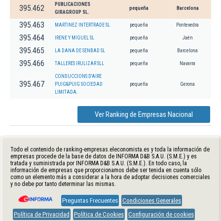
PUBLICACIONES
395.462
pequeña
Barcelona
GIRAGROUP SL.
395.463
MARTINEZ INTERTRADE SL
pequeña
Pontevedra
395.464
IRENE Y MIGUEL SL
pequeña
Jaén
395.465
LA DANA DE SENBAD SL
pequeña
Barcelona
395.466
TALLERES IRULIZAR SLL
pequeña
Navarra
CONDUCCIONS D'AIRE
395.467
PUIG&PUIG SOCIEDAD
pequeña
Gerona
LIMITADA.
Ver Ranking de Empresas Nacional
Todo el contenido de ranking-empresas.eleconomista.es y toda la información de
empresas procede de la base de datos de INFORMA D&B S.A.U. (S.M.E.) y es
tratada y suministrada por INFORMA D&B S.A.U. (S.M.E.). En todo caso, la
información de empresas que proporcionamos debe ser tenida en cuenta sólo
como un elemento más a considerar a la hora de adoptar decisiones comerciales
y no debe por tanto determinar las mismas.
Preguntas Frecuentes
Condiciones Generales
Política de Privacidad
Política de Cookies
Configuración de cookies