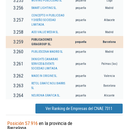
3.255
MOVING PUBLICIDAD SL
pequeña
Lugo
3.256
SMART LIGHTING SL.
pequeña
Madrid
CONCEPTO H PUBLICIDAD
3.257
Y DISEÑO SOCIEDAD
pequeña
Albacete
LIMITADA.
3.258
ADD VALUE MEDIA SL.
pequeña
Madrid
PUBLICACIONES
3.259
pequeña
Barcelona
GIRAGROUP SL.
3.260
PUBLIESCENA MADRID SL
pequeña
Madrid
3KNIGHTS CANARIAS
3.261
SERVICES & EVENTS
pequeña
Palmas (las)
SOCIEDAD LIMITADA.
3.262
MADE IN ORIGINE SL.
pequeña
Valencia
RETOL GRAFIC NOU BARRIS
3.263
pequeña
Barcelona
SL
3.264
NEURONA GRAFICA SL.
pequeña
Alicante
Ver Ranking de Empresas del CNAE 7311
Posición 57.916
en la provincia de
Barcelona