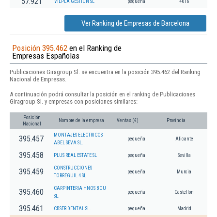
57.921
VILPLA GESTION SL
pequeña
4616
Ver Ranking de Empresas de Barcelona
Posición 395.462
en el Ranking de
Empresas Españolas
Publicaciones Giragroup Sl. se encuentra en la posición 395.462 del Ranking
Nacional de Empresas.
A continuación podrá consultar la posición en el ranking de Publicaciones
Giragroup Sl. y empresas con posiciones similares:
Posición
Nombre de la empresa
Ventas (€)
Provincia
Nacional
MONTAJES ELECTRICOS
395.457
pequeña
Alicante
ABEL SEVA SL.
395.458
PLUS REAL ESTATE SL
pequeña
Sevilla
CONSTRUCCIONES
395.459
pequeña
Murcia
TORREGUIL 4 SL
CARPINTERIA HNOS BOU
395.460
pequeña
Castellon
SL.
395.461
CBSER DENTAL SL.
pequeña
Madrid