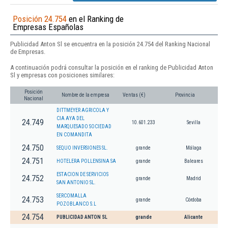
Posición 24.754
en el Ranking de
Empresas Españolas
Publicidad Anton Sl se encuentra en la posición 24.754 del Ranking Nacional
de Empresas.
A continuación podrá consultar la posición en el ranking de Publicidad Anton
Sl y empresas con posiciones similares:
Posición
Nombre de la empresa
Ventas (€)
Provincia
Nacional
DITTMEYER AGRICOLA Y
CIA AYA DEL
24.749
10.601.233
Sevilla
MARQUESADO SOCIEDAD
EN COMANDITA
24.750
SEQUO INVERSIONES SL.
grande
Málaga
24.751
HOTELERA POLLENSINA SA
grande
Baleares
ESTACION DE SERVICIOS
24.752
grande
Madrid
SAN ANTONIO SL.
SERCOMALLA
24.753
grande
Córdoba
POZOBLANCO S.L
24.754
PUBLICIDAD ANTON SL
grande
Alicante