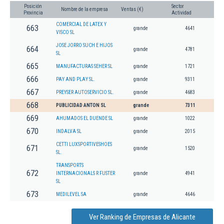
Posición
Sector
Nombre de la empresa
Ventas (€)
Provincia
Actividad
COMERCIAL DE LATEX Y
663
grande
4641
VISCO SL
JOSE JORRO SUCH E HIJOS
664
grande
4781
SL
665
MANUFACTURAS SEHER SL
grande
1721
666
PAY AND PLAY SL.
grande
9311
667
PREYSER AUTOSERVICIO SL.
grande
4683
668
PUBLICIDAD ANTON SL
grande
7311
669
AHUMADOS EL DUENDE SL
grande
1022
670
INDALVA SL
grande
2015
CETTI LUXSPORTIVESHOES
671
grande
1520
SL.
TRANSPORTS
672
INTERNACIONALS R FUSTER
grande
4941
SL
673
MEDILEVEL SA
grande
4646
Ver Ranking de Empresas de Alicante