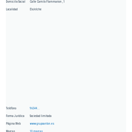
Domicilio Social
Calle Camilo Flammarion , 1
Localidad
Elx/elche
Teléfono
96544...
Forma Jurídica
Sociedad limitada
Página Web
www.grupoanton.es
Marcas
10 marcas