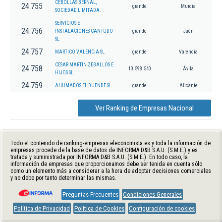
CEBOLLAS BERNAL,
24.755
grande
Murcia
SOCIEDAD LIMITADA.
SERVICIOS E
24.756
INSTALACIONES CANTUDO
grande
Jaén
SL
24.757
MARTICO VALENCIA SL
grande
Valencia
CESAR MARTIN ZEBALLOS E
24.758
10.598.540
Ávila
HIJOS SL
24.759
AHUMADOS EL DUENDE SL
grande
Alicante
Ver Ranking de Empresas Nacional
Todo el contenido de ranking-empresas.eleconomista.es y toda la información de
empresas procede de la base de datos de INFORMA D&B S.A.U. (S.M.E.) y es
tratada y suministrada por INFORMA D&B S.A.U. (S.M.E.). En todo caso, la
información de empresas que proporcionamos debe ser tenida en cuenta sólo
como un elemento más a considerar a la hora de adoptar decisiones comerciales
y no debe por tanto determinar las mismas.
Preguntas Frecuentes
Condiciones Generales
Política de Privacidad
Política de Cookies
Configuración de cookies