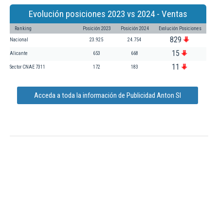
Evolución posiciones 2023 vs 2024 - Ventas
Ranking
Posición 2023
Posición 2024
Evolución Posiciones
829
Nacional
23.925
24.754
15
Alicante
653
668
11
Sector CNAE 7311
172
183
Acceda a toda la información de Publicidad Anton Sl