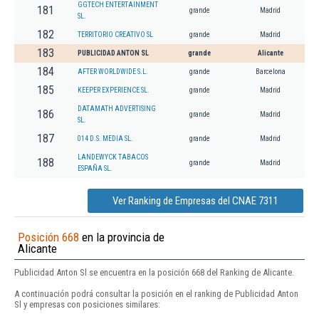
GGTECH ENTERTAINMENT
181
grande
Madrid
SL.
182
TERRITORIO CREATIVO SL
grande
Madrid
183
PUBLICIDAD ANTON SL
grande
Alicante
184
AFTER WORLDWIDE S.L.
grande
Barcelona
185
KEEPER EXPERIENCE SL.
grande
Madrid
DATAMATH ADVERTISING
186
grande
Madrid
SL.
187
014 D.S. MEDIA SL.
grande
Madrid
LANDEWYCK TABACOS
188
grande
Madrid
ESPAÑA SL.
Ver Ranking de Empresas del CNAE 7311
Posición 668
en la provincia de
Alicante
Publicidad Anton Sl se encuentra en la posición 668 del Ranking de Alicante.
A continuación podrá consultar la posición en el ranking de Publicidad Anton
Sl y empresas con posiciones similares: