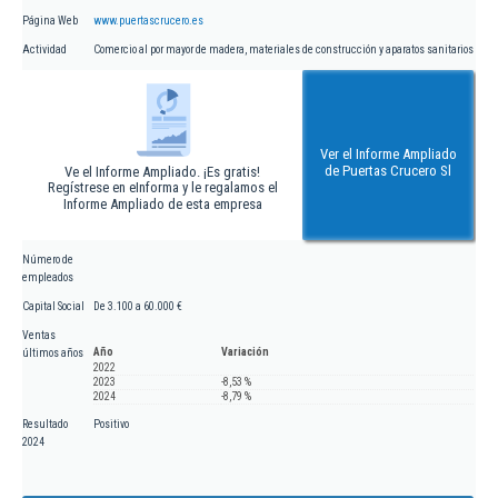
Página Web
www.puertascrucero.es
Actividad
Comercio al por mayor de madera, materiales de construcción y aparatos sanitarios
Ver el Informe Ampliado
de Puertas Crucero Sl
Ve el Informe Ampliado. ¡Es gratis!
Regístrese en eInforma y le regalamos el
Informe Ampliado de esta empresa
Número de
empleados
Capital Social
De 3.100 a 60.000 €
Ventas
Año
Variación
últimos años
2022
2023
-8,53 %
2024
-8,79 %
Resultado
Positivo
2024