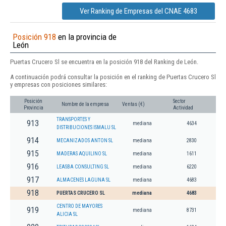
Ver Ranking de Empresas del CNAE 4683
Posición 918
en la provincia de
León
Puertas Crucero Sl se encuentra en la posición 918 del Ranking de León.
A continuación podrá consultar la posición en el ranking de Puertas Crucero Sl
y empresas con posiciones similares:
Posición
Sector
Nombre de la empresa
Ventas (€)
Provincia
Actividad
TRANSPORTES Y
913
mediana
4634
DISTRIBUCIONES ISMALU SL
914
MECANIZADOS ANTON SL
mediana
2830
915
MADERAS AQUILINO SL
mediana
1611
916
LEASBA CONSULTING SL
mediana
6220
917
ALMACENES LAGUNA SL
mediana
4683
918
PUERTAS CRUCERO SL
mediana
4683
CENTRO DE MAYORES
919
mediana
8731
ALICIA SL