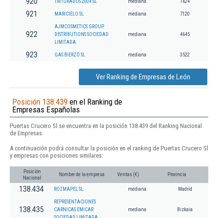
920
TRITURADOS 2004 SL
mediana
1624
921
MARICIELO SL
mediana
7120
AJMCOSMETICS GROUP
922
DISTRIBUTIONS SOCIEDAD
mediana
4645
LIMITADA.
923
GAS BIERZO SL
mediana
3522
Ver Ranking de Empresas de León
Posición 138.439
en el Ranking de
Empresas Españolas
Puertas Crucero Sl se encuentra en la posición 138.439 del Ranking Nacional
de Empresas.
A continuación podrá consultar la posición en el ranking de Puertas Crucero Sl
y empresas con posiciones similares:
Posición
Nombre de la empresa
Ventas (€)
Provincia
Nacional
138.434
ROZMAPEL SL.
mediana
Madrid
REPRESENTACIONES
138.435
CARNICAS EMICAR
mediana
Bizkaia
SOCIEDAD LIMITADA