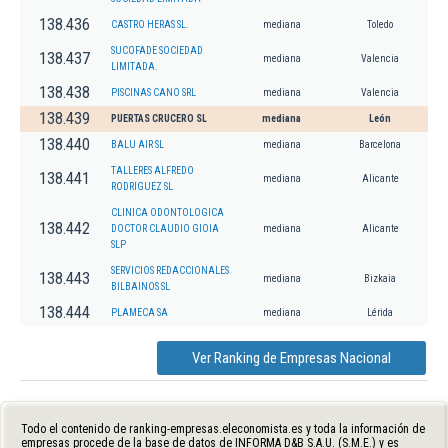
138.436
CASTRO HERAS SL.
mediana
Toledo
SUCOFADE SOCIEDAD
138.437
mediana
Valencia
LIMITADA.
138.438
PISCINAS CANO SRL
mediana
Valencia
138.439
PUERTAS CRUCERO SL
mediana
León
138.440
BALU AIR SL
mediana
Barcelona
TALLERES ALFREDO
138.441
mediana
Alicante
RODRIGUEZ SL
CLINICA ODONTOLOGICA
138.442
DOCTOR CLAUDIO GIOIA
mediana
Alicante
SLP
SERVICIOS REDACCIONALES
138.443
mediana
Bizkaia
BILBAINOS SL
138.444
PLAMECA SA
mediana
Lérida
Ver Ranking de Empresas Nacional
Todo el contenido de ranking-empresas.eleconomista.es y toda la información de
empresas procede de la base de datos de INFORMA D&B S.A.U. (S.M.E.) y es