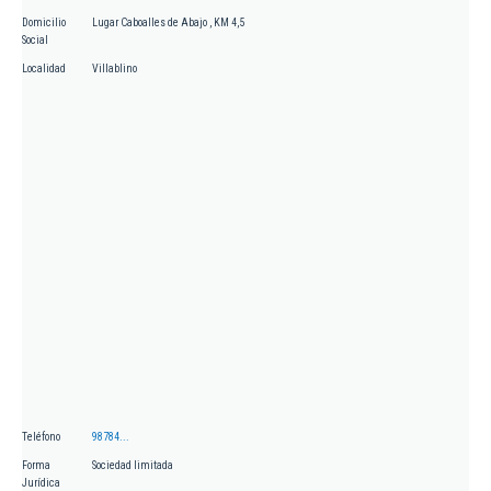
Domicilio
Lugar Caboalles de Abajo , KM 4,5
Social
Localidad
Villablino
Teléfono
98784...
Forma
Sociedad limitada
Jurídica