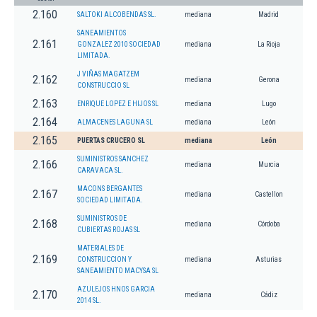
2.160
SALTOKI ALCOBENDAS SL.
mediana
Madrid
SANEAMIENTOS
2.161
GONZALEZ 2010 SOCIEDAD
mediana
La Rioja
LIMITADA.
J VIÑAS MAGATZEM
2.162
mediana
Gerona
CONSTRUCCIO SL
2.163
ENRIQUE LOPEZ E HIJOS SL
mediana
Lugo
2.164
ALMACENES LAGUNA SL
mediana
León
2.165
PUERTAS CRUCERO SL
mediana
León
SUMINISTROS SANCHEZ
2.166
mediana
Murcia
CARAVACA SL.
MACONS BERGANTES
2.167
mediana
Castellon
SOCIEDAD LIMITADA.
SUMINISTROS DE
2.168
mediana
Córdoba
CUBIERTAS ROJAS SL
MATERIALES DE
2.169
CONSTRUCCION Y
mediana
Asturias
SANEAMIENTO MACYSA SL
AZULEJOS HNOS GARCIA
2.170
mediana
Cádiz
2014 SL.