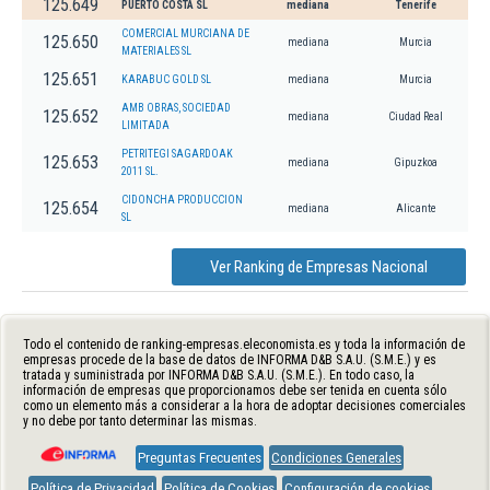
125.649
PUERTO COSTA SL
mediana
Tenerife
COMERCIAL MURCIANA DE
125.650
mediana
Murcia
MATERIALES SL
125.651
KARABUC GOLD SL
mediana
Murcia
AMB OBRAS, SOCIEDAD
125.652
mediana
Ciudad Real
LIMITADA
PETRITEGI SAGARDOAK
125.653
mediana
Gipuzkoa
2011 SL.
CIDONCHA PRODUCCION
125.654
mediana
Alicante
SL
Ver Ranking de Empresas Nacional
Todo el contenido de ranking-empresas.eleconomista.es y toda la información de
empresas procede de la base de datos de INFORMA D&B S.A.U. (S.M.E.) y es
tratada y suministrada por INFORMA D&B S.A.U. (S.M.E.). En todo caso, la
información de empresas que proporcionamos debe ser tenida en cuenta sólo
como un elemento más a considerar a la hora de adoptar decisiones comerciales
y no debe por tanto determinar las mismas.
Preguntas Frecuentes
Condiciones Generales
Política de Privacidad
Política de Cookies
Configuración de cookies