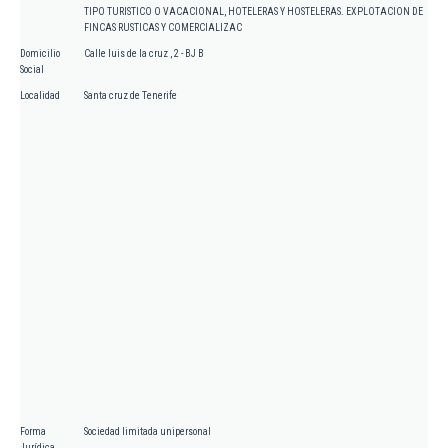
TIPO TURISTICO O VACACIONAL, HOTELERAS Y HOSTELERAS. EXPLOTACION DE
FINCAS RUSTICAS Y COMERCIALIZAC
Domicilio
Calle luis de la cruz , 2 - BJ B
Social
Localidad
Santa cruz de Tenerife
Forma
Sociedad limitada unipersonal
Jurídica