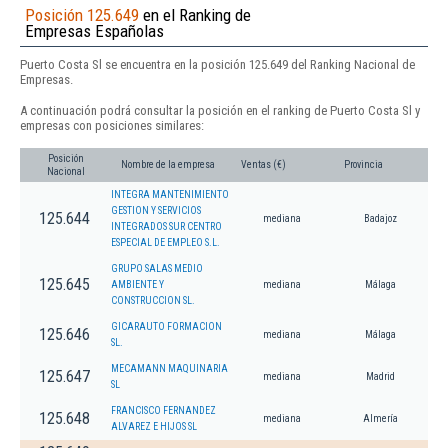
Posición 125.649
en el Ranking de
Empresas Españolas
Puerto Costa Sl se encuentra en la posición 125.649 del Ranking Nacional de
Empresas.
A continuación podrá consultar la posición en el ranking de Puerto Costa Sl y
empresas con posiciones similares:
Posición
Nombre de la empresa
Ventas (€)
Provincia
Nacional
INTEGRA MANTENIMIENTO
GESTION Y SERVICIOS
125.644
mediana
Badajoz
INTEGRADOS SUR CENTRO
ESPECIAL DE EMPLEO S.L.
GRUPO SALAS MEDIO
125.645
AMBIENTE Y
mediana
Málaga
CONSTRUCCION SL.
GICARAUTO FORMACION
125.646
mediana
Málaga
SL.
MECAMANN MAQUINARIA
125.647
mediana
Madrid
SL
FRANCISCO FERNANDEZ
125.648
mediana
Almería
ALVAREZ E HIJOS SL