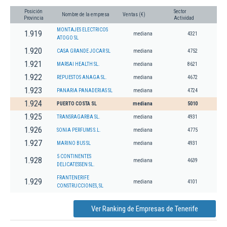
Posición
Sector
Nombre de la empresa
Ventas (€)
Provincia
Actividad
MONTAJES ELECTRICOS
1.919
mediana
4321
ATOGO SL
1.920
CASA GRANDE JOCAR SL
mediana
4752
1.921
MARSAI HEALTH SL.
mediana
8621
1.922
REPUESTOS ANAGA SL.
mediana
4672
1.923
PANARIA PANADERIAS SL
mediana
4724
1.924
PUERTO COSTA SL
mediana
5010
1.925
TRANSRAGARBA SL.
mediana
4931
1.926
SONIA PERFUMS S.L.
mediana
4775
1.927
MARINO BUS SL
mediana
4931
5 CONTINENTES
1.928
mediana
4639
DELICATESSEN SL.
FRANTENERIFE
1.929
mediana
4101
CONSTRUCCIONES, SL
Ver Ranking de Empresas de Tenerife