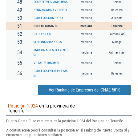
48
ROSES SERVEIS MARITIMS SL
mediana
Gerona
49
BENNASSAR NAVILIERS SL
mediana
Baleares
50
CRUCEROS KONTIKI SA
mediana
Alicante
51
PUERTO COSTA SL
mediana
Tenerife
52
CATLANZA SL
mediana
Palmas (las)
53
STERLINK SHIPPING SL.
mediana
Málaga
MARITIMA DE SOTAVENTO
54
mediana
Palmas (las)
SL
55
VOYAGES ORSOM SL
mediana
Gerona
CRUCEROS ENTRE PLAYAS
56
mediana
Baleares
SL
Ver Ranking de Empresas del CNAE 5010
Posición 1.924
en la provincia de
Tenerife
Puerto Costa Sl se encuentra en la posición 1.924 del Ranking de Tenerife.
A continuación podrá consultar la posición en el ranking de Puerto Costa Sl y
empresas con posiciones similares: