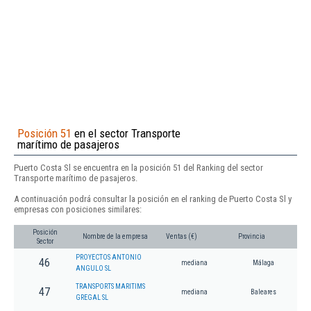
Posición 51
en el sector Transporte
marítimo de pasajeros
Puerto Costa Sl se encuentra en la posición 51 del Ranking del sector
Transporte marítimo de pasajeros.
A continuación podrá consultar la posición en el ranking de Puerto Costa Sl y
empresas con posiciones similares:
Posición
Nombre de la empresa
Ventas (€)
Provincia
Sector
PROYECTOS ANTONIO
46
mediana
Málaga
ANGULO SL
TRANSPORTS MARITIMS
47
mediana
Baleares
GREGAL SL