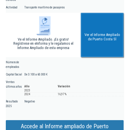
Actividad
Transporte marítimo de pasajeros
Ver el Informe Ampliado
de Puerto Costa Sl
Ve el Informe Ampliado. ¡Es gratis!
Regístrese en eInforma y le regalamos el
Informe Ampliado de esta empresa
Número de
empleados
Capital Social
De 3.100 a 60.000 €
Ventas
Año
Variación
últimos años
2023
2024
16,97 %
Resultado
Negativo
2025
Accede al Informe ampliado de Puerto