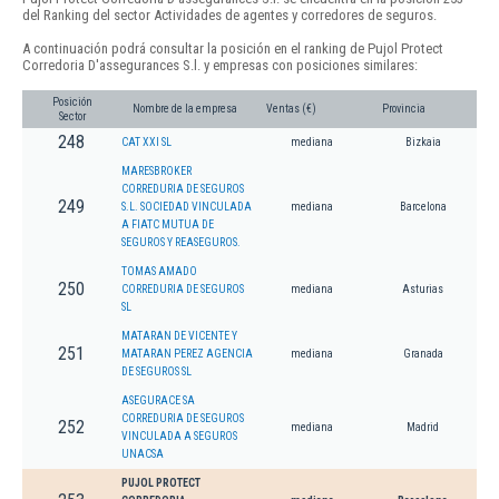
del Ranking del sector Actividades de agentes y corredores de seguros.
A continuación podrá consultar la posición en el ranking de Pujol Protect
Corredoria D'assegurances S.l. y empresas con posiciones similares:
Posición
Nombre de la empresa
Ventas (€)
Provincia
Sector
248
CAT XXI SL
mediana
Bizkaia
MARESBROKER
CORREDURIA DE SEGUROS
249
S.L. SOCIEDAD VINCULADA
mediana
Barcelona
A FIATC MUTUA DE
SEGUROS Y REASEGUROS.
TOMAS AMADO
250
CORREDURIA DE SEGUROS
mediana
Asturias
SL
MATARAN DE VICENTE Y
251
MATARAN PEREZ AGENCIA
mediana
Granada
DE SEGUROS SL
ASEGURACE SA
CORREDURIA DE SEGUROS
252
mediana
Madrid
VINCULADA A SEGUROS
UNACSA
PUJOL PROTECT