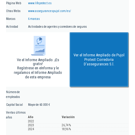
Página Web
www.lifeprotect.es
Otras Webs
www.assegurancespujol.com/es/
Marcas
6 marcas
Actividad
Actividades de agentes y corredores de seguros
Ver el Informe Ampliado de Pujol
Protect Corredoria
Ve el Informe Ampliado. ¡Es
gratis!
D'assegurances S.l.
Regístrese en eInforma y le
regalamos el Informe Ampliado
de esta empresa
Número de
empleados
Capital Social
Mayor de 60.000 €
Ventas últimos
Año
Variación
años
2022
2023
26,74 %
2024
18,96 %