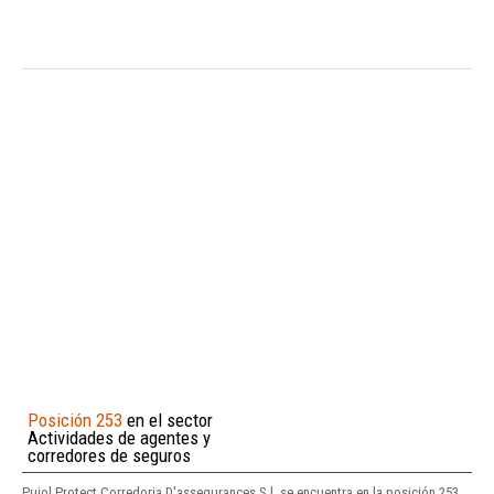
Posición 253
en el sector
Actividades de agentes y
corredores de seguros
Pujol Protect Corredoria D'assegurances S.l. se encuentra en la posición 253