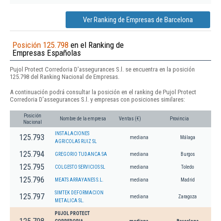
Ver Ranking de Empresas de Barcelona
Posición 125.798
en el Ranking de
Empresas Españolas
Pujol Protect Corredoria D'assegurances S.l. se encuentra en la posición
125.798 del Ranking Nacional de Empresas.
A continuación podrá consultar la posición en el ranking de Pujol Protect
Corredoria D'assegurances S.l. y empresas con posiciones similares:
Posición
Nombre de la empresa
Ventas (€)
Provincia
Nacional
INSTALACIONES
125.793
mediana
Málaga
AGRICOLAS RUIZ SL
125.794
GREGORIO TUDANCA SA
mediana
Burgos
125.795
COLGESTO SERVICIOS SL
mediana
Toledo
125.796
MEATS ARRAYANES S.L.
mediana
Madrid
SIMTEK DEFORMACION
125.797
mediana
Zaragoza
METALICA SL.
PUJOL PROTECT