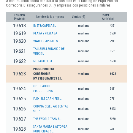
A continuación podrá consultar la posición en el ranking de Pujol Protect
Corredoria D'assegurances S.l. y empresas con posiciones similares:
Posición
Sector
Nombre de la empresa
Ventas (€)
Provincia
Actividad
19.618
IMET & CAPESA SL
mediana
4321
19.619
PLAYA Y FIESTA SA
mediana
5530
19.620
VIATGES RIPO JET SL
mediana
7911
TALLERES LEONARDO DE
19.621
mediana
9531
VINCI SL
19.622
NUBAPITCH SL.
mediana
5630
PUJOL PROTECT
19.623
CORREDORIA
mediana
6622
D'ASSEGURANCES S.L.
GOUT ROUGE
19.624
mediana
5611
PRODUCTION S.L.
19.625
FLEXIBLE CAR HIRE SL.
mediana
7711
CODINA DESEURAS DENTAL
19.626
mediana
8623
S.L.P.
19.627
THE-EWORLD TEAM SL.
mediana
8230
SANTA MARTA & ASTORGA
19.628
mediana
7311
PUBLICIDAD SL.