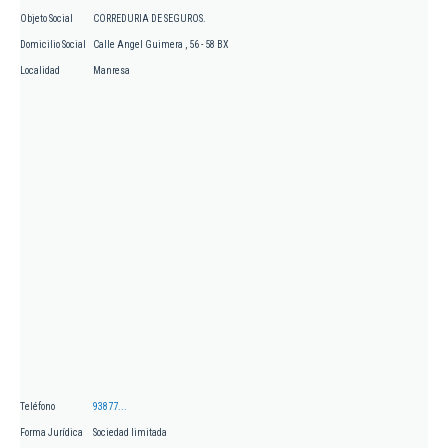
Objeto Social
CORREDURIA DE SEGUROS.
Domicilio Social
Calle Angel Guimera , 56 - 58 BX
Localidad
Manresa
Teléfono
93877...
Forma Jurídica
Sociedad limitada