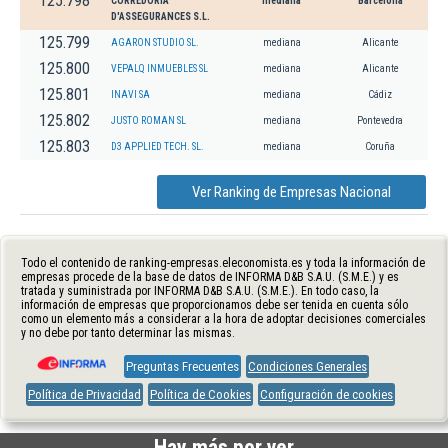
125.798
CORREDORIA
mediana
Barcelona
D'ASSEGURANCES S.L.
125.799
AGARON STUDIO SL.
mediana
Alicante
125.800
VEPALQ INMUEBLES SL
mediana
Alicante
125.801
INAVI SA
mediana
Cádiz
125.802
JUSTO ROMAN SL
mediana
Pontevedra
125.803
D3 APPLIED TECH. SL.
mediana
Coruña
Ver Ranking de Empresas Nacional
Todo el contenido de ranking-empresas.eleconomista.es y toda la información de
empresas procede de la base de datos de INFORMA D&B S.A.U. (S.M.E.) y es
tratada y suministrada por INFORMA D&B S.A.U. (S.M.E.). En todo caso, la
información de empresas que proporcionamos debe ser tenida en cuenta sólo
como un elemento más a considerar a la hora de adoptar decisiones comerciales
y no debe por tanto determinar las mismas.
Preguntas Frecuentes
Condiciones Generales
Política de Privacidad
Política de Cookies
Configuración de cookies
Hay más por ver