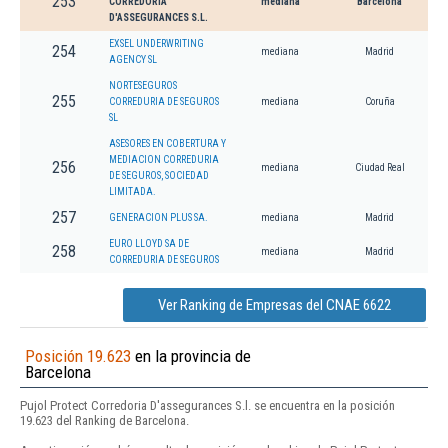
253
CORREDORIA
mediana
Barcelona
D'ASSEGURANCES S.L.
EXSEL UNDERWRITING
254
mediana
Madrid
AGENCY SL
NORTESEGUROS
255
CORREDURIA DE SEGUROS
mediana
Coruña
SL
ASESORES EN COBERTURA Y
MEDIACION CORREDURIA
256
mediana
Ciudad Real
DE SEGUROS, SOCIEDAD
LIMITADA.
257
GENERACION PLUS SA.
mediana
Madrid
EURO LLOYD SA DE
258
mediana
Madrid
CORREDURIA DE SEGUROS
Ver Ranking de Empresas del CNAE 6622
Posición 19.623
en la provincia de
Barcelona
Pujol Protect Corredoria D'assegurances S.l. se encuentra en la posición
19.623 del Ranking de Barcelona.