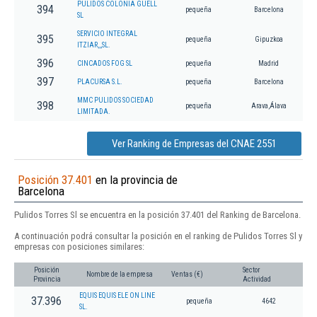
PULIDOS COLONIA GUELL
394
pequeña
Barcelona
SL
SERVICIO INTEGRAL
395
pequeña
Gipuzkoa
ITZIAR,,,SL.
396
CINCADOS FOG SL
pequeña
Madrid
397
PLACURSA S.L.
pequeña
Barcelona
MMC PULIDOS SOCIEDAD
398
pequeña
Arava,Álava
LIMITADA.
Ver Ranking de Empresas del CNAE 2551
Posición 37.401
en la provincia de
Barcelona
Pulidos Torres Sl se encuentra en la posición 37.401 del Ranking de Barcelona.
A continuación podrá consultar la posición en el ranking de Pulidos Torres Sl y
empresas con posiciones similares:
Posición
Sector
Nombre de la empresa
Ventas (€)
Provincia
Actividad
EQUIS EQUIS ELE ON LINE
37.396
pequeña
4642
SL.