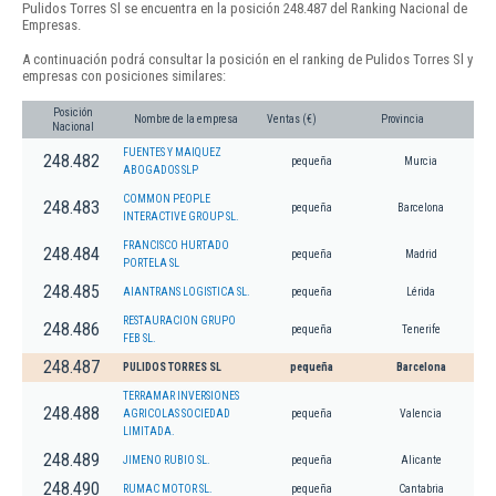
Pulidos Torres Sl se encuentra en la posición 248.487 del Ranking Nacional de
Empresas.
A continuación podrá consultar la posición en el ranking de Pulidos Torres Sl y
empresas con posiciones similares:
Posición
Nombre de la empresa
Ventas (€)
Provincia
Nacional
FUENTES Y MAIQUEZ
248.482
pequeña
Murcia
ABOGADOS SLP
COMMON PEOPLE
248.483
pequeña
Barcelona
INTERACTIVE GROUP SL.
FRANCISCO HURTADO
248.484
pequeña
Madrid
PORTELA SL
248.485
AIANTRANS LOGISTICA SL.
pequeña
Lérida
RESTAURACION GRUPO
248.486
pequeña
Tenerife
FEB SL.
248.487
PULIDOS TORRES SL
pequeña
Barcelona
TERRAMAR INVERSIONES
248.488
AGRICOLAS SOCIEDAD
pequeña
Valencia
LIMITADA.
248.489
JIMENO RUBIO SL.
pequeña
Alicante
248.490
RUMAC MOTOR SL.
pequeña
Cantabria