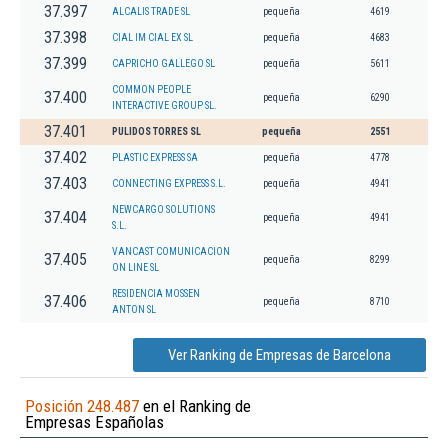
37.397
ALCALIS TRADE SL
pequeña
4619
37.398
CIAL IM CIAL EX SL
pequeña
4683
37.399
CAPRICHO GALLEGO SL
pequeña
5611
COMMON PEOPLE
37.400
pequeña
6290
INTERACTIVE GROUP SL.
37.401
PULIDOS TORRES SL
pequeña
2551
37.402
PLASTIC EXPRESS SA
pequeña
4778
37.403
CONNECTING EXPRESS S.L.
pequeña
4941
NEWCARGO SOLUTIONS
37.404
pequeña
4941
S.L.
VANCAST COMUNICACION
37.405
pequeña
8299
ON LINE SL
RESIDENCIA MOSSEN
37.406
pequeña
8710
ANTON SL
Ver Ranking de Empresas de Barcelona
Posición 248.487
en el Ranking de
Empresas Españolas