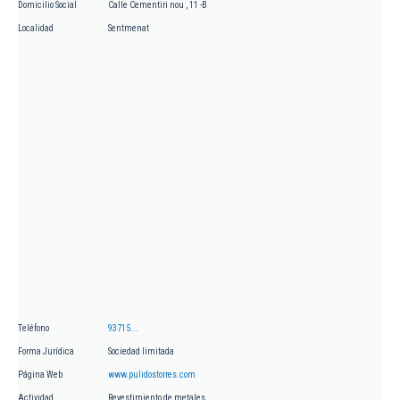
Domicilio Social
Calle Cementiri nou , 11 -B
Localidad
Sentmenat
Teléfono
93715...
Forma Jurídica
Sociedad limitada
Página Web
www.pulidostorres.com
Actividad
Revestimiento de metales