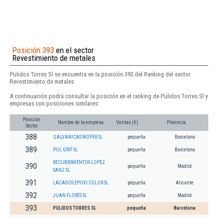
Posición 393
en el sector
Revestimiento de metales
Pulidos Torres Sl se encuentra en la posición 393 del Ranking del sector
Revestimiento de metales.
A continuación podrá consultar la posición en el ranking de Pulidos Torres Sl y
empresas con posiciones similares:
Posición
Nombre de la empresa
Ventas (€)
Provincia
Sector
388
GALVANICAS MOPER SL
pequeña
Barcelona
389
PUL GRIF SL
pequeña
Barcelona
RECUBRIMIENTOS LOPEZ
390
pequeña
Madrid
SANZ SL
391
LACADOS EPOXI COLOR SL
pequeña
Alicante
392
JUAN FLORES SL
pequeña
Madrid
393
PULIDOS TORRES SL
pequeña
Barcelona