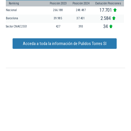
Ranking
Posición 2023
Posición 2024
Evolución Posiciones
17.701
Nacional
266.188
248.487
2.584
Barcelona
39.985
37.401
34
Sector CNAE 2551
427
393
Acceda a toda la información de Pulidos Torres Sl