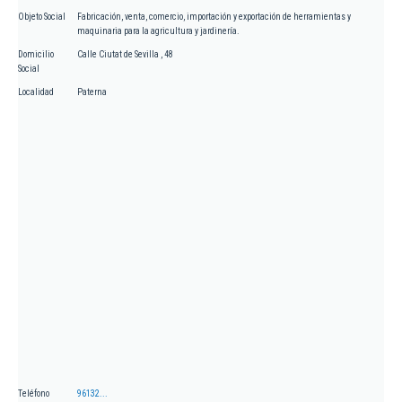
Objeto Social
Fabricación, venta, comercio, importación y exportación de herramientas y
maquinaria para la agricultura y jardinería.
Domicilio
Calle Ciutat de Sevilla , 48
Social
Localidad
Paterna
Teléfono
96132...