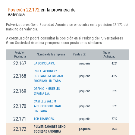
Posición 22.172
en la provincia de
Valencia
Pulverizadores Geno Sociedad Anonima se encuentra en la posición 22.172 del
Ranking de Valencia.
A continuación podrá consultar la posición en el ranking de Pulverizadores
Geno Sociedad Anonima y empresas con posiciones similares:
Posición
Sector
Nombre de la empresa
Ventas (€)
Provincia
Actividad
22.167
LABOR SOLAR SL
pequeña
4321
INSTALACIONES Y
22.168
FONTANERIA GIL 2020
pequeña
4322
SOCIEDAD LIMITADA.
ORPHIC INMUEBLES
22.169
pequeña
6820
ESPANA S.A.
CASTELLS SALOM
22.170
ASSESSORS SOCIEDAD
pequeña
6920
LIMITADA
22.171
TCH TRANSGE SL
pequeña
7712
PULVERIZADORES GENO
22.172
pequeña
2563
SOCIEDAD ANONIMA