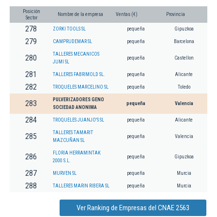
Posición
Nombre de la empresa
Ventas (€)
Provincia
Sector
278
ZORKI TOOLS SL
pequeña
Gipuzkoa
279
CAMPRUDEMAR SL
pequeña
Barcelona
TALLERES MECANICOS
280
pequeña
Castellon
JUMI SL
281
TALLERES FABRIMOLD SL.
pequeña
Alicante
282
TROQUELES MARCELINO SL
pequeña
Toledo
PULVERIZADORES GENO
283
pequeña
Valencia
SOCIEDAD ANONIMA
284
TROQUELES JUANJO'S SL
pequeña
Alicante
TALLERES TAMARIT
285
pequeña
Valencia
MAZCUÑAN SL
FLORIA HERRAMINTAK
286
pequeña
Gipuzkoa
2000 S.L.
287
MURVEN SL
pequeña
Murcia
288
TALLERES MARIN RIBERA SL
pequeña
Murcia
Ver Ranking de Empresas del CNAE 2563