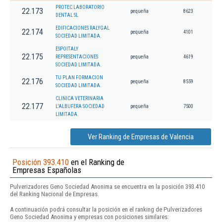
PROTEC LABORATORIO
22.173
pequeña
8623
DENTAL SL
EDIFICACIONES RALYGAL
22.174
pequeña
4101
SOCIEDAD LIMITADA.
ESPOITALY
22.175
REPRESENTACIONES
pequeña
4619
SOCIEDAD LIMITADA.
TU PLAN FORMACION
22.176
pequeña
8559
SOCIEDAD LIMITADA.
CLINICA VETERINARIA
22.177
L'ALBUFERA SOCIEDAD
pequeña
7500
LIMITADA.
Ver Ranking de Empresas de Valencia
Posición 393.410
en el Ranking de
Empresas Españolas
Pulverizadores Geno Sociedad Anonima se encuentra en la posición 393.410
del Ranking Nacional de Empresas.
A continuación podrá consultar la posición en el ranking de Pulverizadores
Geno Sociedad Anonima y empresas con posiciones similares: