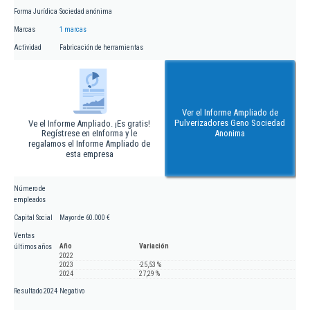
Forma Jurídica
Sociedad anónima
Marcas
1 marcas
Actividad
Fabricación de herramientas
Ver el Informe Ampliado de
Pulverizadores Geno Sociedad
Ve el Informe Ampliado. ¡Es gratis!
Regístrese en eInforma y le
Anonima
regalamos el Informe Ampliado de
esta empresa
Número de
empleados
Capital Social
Mayor de 60.000 €
Ventas
Año
Variación
últimos años
2022
2023
-25,53 %
2024
27,29 %
Resultado 2024
Negativo