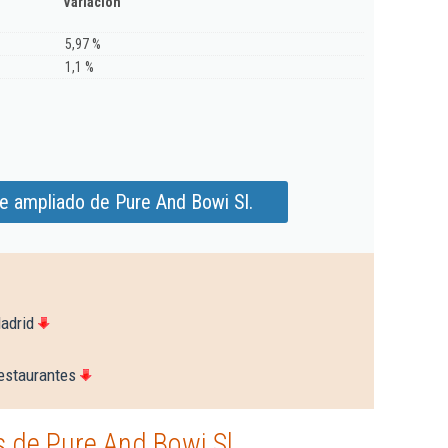
Variación
5,97 %
1,1 %
e ampliado de Pure And Bowi Sl.
adrid
estaurantes
 de Pure And Bowi Sl.