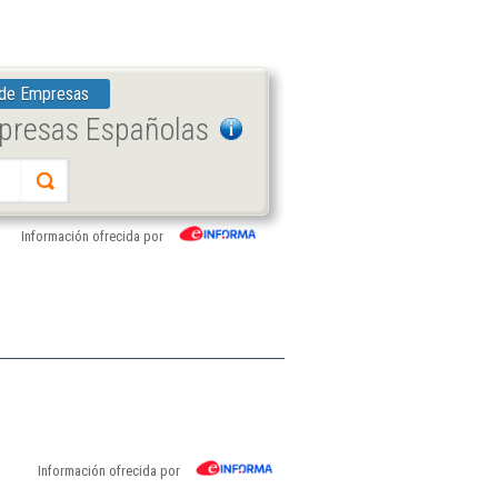
 de Empresas
mpresas Españolas
Información ofrecida por
Información ofrecida por