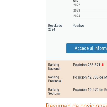
Año
2022
2023
2024
Resultado
Positivo
2024
Accede al Inform
Posición 233.871
Ranking
Nacional
Posición 42.736 de M
Ranking
Provincial
Posición 10.470 de R
Ranking
Sectorial
Resumen de posiciones