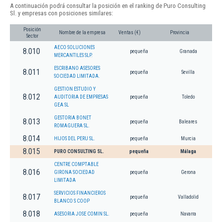
A continuación podrá consultar la posición en el ranking de Puro Consulting
Sl. y empresas con posiciones similares:
Posición
Nombre de la empresa
Ventas (€)
Provincia
Sector
AECO SOLUCIONES
8.010
pequeña
Granada
MERCANTILES SLP.
ESCRIBANO ASESORES
8.011
pequeña
Sevilla
SOCIEDAD LIMITADA.
GESTION ESTUDIO Y
8.012
AUDITORIA DE EMPRESAS
pequeña
Toledo
GEA SL
GESTORIA BONET
8.013
pequeña
Baleares
ROMAGUERA SL.
8.014
HIJOS DEL PERU SL.
pequeña
Murcia
8.015
PURO CONSULTING SL.
pequeña
Málaga
CENTRE COMPTABLE
8.016
GIRONA SOCIEDAD
pequeña
Gerona
LIMITADA
SERVICIOS FINANCIEROS
8.017
pequeña
Valladolid
BLANCO S COOP
8.018
ASESORIA JOSE COMIN SL.
pequeña
Navarra