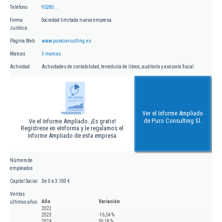
Teléfono
95280...
Forma
Sociedad limitada nueva empresa
Jurídica
Página Web
www.puroconsulting.es
Marcas
3 marcas
Actividad
Actividades de contabilidad, teneduría de libros, auditoría y asesoría fiscal
Ver el Informe Ampliado
de Puro Consulting Sl.
Ve el Informe Ampliado. ¡Es gratis!
Regístrese en eInforma y le regalamos el
Informe Ampliado de esta empresa
Número de
empleados
Capital Social
De 0 a 3.100 €
Ventas
Año
Variación
últimos años
2022
2023
-16,54 %
2024
30,18 %