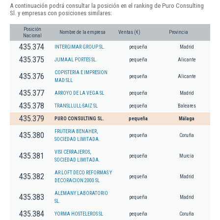
A continuación podrá consultar la posición en el ranking de Puro Consulting
Sl. y empresas con posiciones similares:
Posición
Nombre de la empresa
Ventas (€)
Provincia
Nacional
435.374
INTERGIMAR GROUP SL.
pequeña
Madrid
435.375
JUMAAL PORTES SL.
pequeña
Alicante
COPISTERIA E IMPRESION
435.376
pequeña
Alicante
MAD SLL
435.377
ARROYO DE LA VEGA SL
pequeña
Madrid
435.378
TRANSLLULL-SAIZ SL
pequeña
Baleares
435.379
PURO CONSULTING SL.
pequeña
Málaga
FRUTERIA BENAHER,
435.380
pequeña
Coruña
SOCIEDAD LIMITADA.
VISI CERRAJEROS,
435.381
pequeña
Murcia
SOCIEDAD LIMITADA.
AR LOFT DECO REFORMAS Y
435.382
pequeña
Madrid
DECORACION 2000 SL
ALEMANY LABORATORIO
435.383
pequeña
Madrid
SL.
435.384
YORMA HOSTELEROS SL
pequeña
Coruña