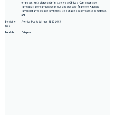
empresas, particulares y administraciones públicas. -Compraventa de
inmuebles, arrendamiento de inmuebles excepto et financiero. Agencia
inmobiliaria y gestión de inmuebles. Si alguna de las actividades enumeradas,
así l.
Domicilio
Avenida Puerta del mar , BL 60 LOC 5
Social
Localidad
Estepona