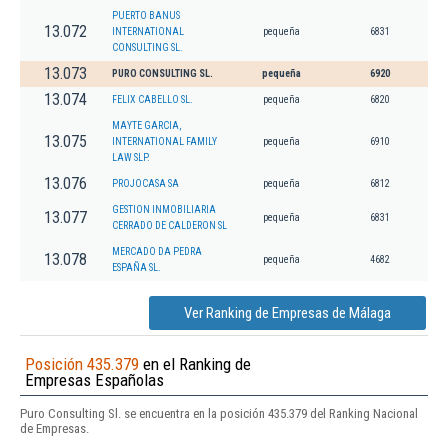
PUERTO BANUS
13.072
INTERNATIONAL
pequeña
6831
CONSULTING SL.
13.073
PURO CONSULTING SL.
pequeña
6920
13.074
FELIX CABELLO SL.
pequeña
6820
MAYTE GARCIA,
13.075
INTERNATIONAL FAMILY
pequeña
6910
LAW SLP.
13.076
PROJOCASA SA
pequeña
6812
GESTION INMOBILIARIA
13.077
pequeña
6831
CERRADO DE CALDERON SL
MERCADO DA PEDRA
13.078
pequeña
4682
ESPAÑA SL.
Ver Ranking de Empresas de Málaga
Posición 435.379
en el Ranking de
Empresas Españolas
Puro Consulting Sl. se encuentra en la posición 435.379 del Ranking Nacional
de Empresas.