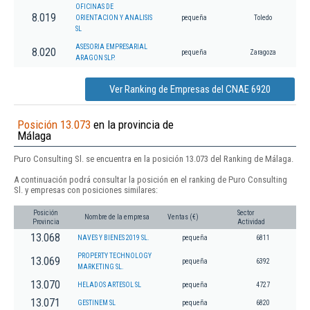
OFICINAS DE
8.019
ORIENTACION Y ANALISIS
pequeña
Toledo
SL
ASESORIA EMPRESARIAL
8.020
pequeña
Zaragoza
ARAGON SLP.
Ver Ranking de Empresas del CNAE 6920
Posición 13.073
en la provincia de
Málaga
Puro Consulting Sl. se encuentra en la posición 13.073 del Ranking de Málaga.
A continuación podrá consultar la posición en el ranking de Puro Consulting
Sl. y empresas con posiciones similares:
Posición
Sector
Nombre de la empresa
Ventas (€)
Provincia
Actividad
13.068
NAVES Y BIENES 2019 SL.
pequeña
6811
PROPERTY TECHNOLOGY
13.069
pequeña
6392
MARKETING SL.
13.070
HELADOS ARTESOL SL
pequeña
4727
13.071
GESTINEM SL
pequeña
6820